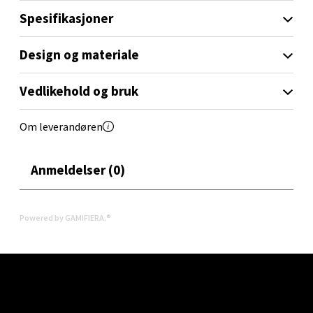
Spesifikasjoner
Velg
Design og materiale
Vedlikehold og bruk
Oslo - Linderud
Om leverandøren
Erich Mogensøns vei 38, 0594 Oslo
Åpent i dag 10-21
Anmeldelser (0)
0 i butikk
Velg
Powered by GAMIFIERA.®
Bryne/Jæren - M44
Jupiterveien 2, 4340 Bryne