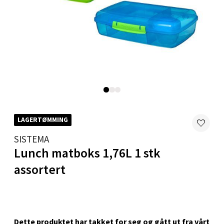
0 i butikk
Velg
Karmsund - Thon Senter Oasen
Austbøvegen 16, 5542 Karmsund
LAGERTØMMING
Åpent i dag 10-20
SISTEMA
0 i butikk
Lunch matboks 1,76L 1 stk
Velg
assortert
Stavanger og Sandnes - Kilden
Dette produktet har takket for seg og gått ut fra vårt