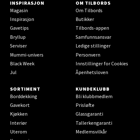
INSPIRASJON
OM TILBORDS
Åpent i dag 10-20
Magasin
Om Tilbords
0 i butikk
Inspirasjon
Butikker
Gavetips
Tilbords-appen
Velg
Bryllup
Samfunnsansvar
Serviser
Ledige stillinger
Mummi-univers
Personvern
Stavanger og Sandnes - Thon
Black Week
Innstillinger for Cookies
Senter Madla
Jul
Åpenhetsloven
Madlakrossen nr 9, 4042 Stavanger
SORTIMENT
KUNDEKLUBB
Åpent i dag 10-20
Borddekking
Bli klubbmedlem
0 i butikk
Gavekort
Prisløfte
Kjøkken
Glassgaranti
Velg
Interiør
Tallerkengaranti
Uterom
Medlemsvilkår