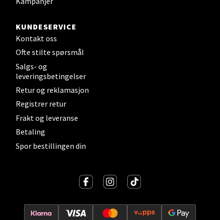
Kampanjer
Levanger - Magneten
KUNDESERVICE
Kontakt oss
Moafjæra 14, 7606 Levanger
Ofte stilte spørsmål
Åpent i dag 10-20
Salgs- og
0 i butikk
leveringsbetingelser
Retur og reklamasjon
Velg
Registrer retur
Frakt og leveranse
Betaling
Mandal - Alti Mandal
Spor bestillingen din
Skarvøyveien 55, 4517 Mandal
Åpent i dag 10-20
0 i butikk