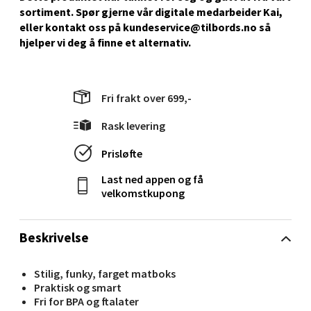
Senter
sortiment. Spør gjerne vår digitale medarbeider Kai,
eller kontakt oss på kundeservice@tilbords.no så
Gartnerveien 16, 4016 Stavanger
hjelper vi deg å ﬁnne et alternativ.
Åpent i dag 10-20
0 i butikk
Fri frakt over 699,-
Velg
Rask levering
Prisløfte
Last ned appen og få
Stavanger og Sandnes - Kvadrat
velkomstkupong
Gamle Stokkavei 1, 4313 Sandnes
Åpent i dag 10-21
Beskrivelse
0 i butikk
Stilig, funky, farget matboks
Praktisk og smart
Velg
Fri for BPA og ftalater