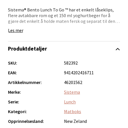
Sistema® Bento Lunch To Go ™ har et enkelt låseklips,
flere avtakbare rom og et 150 ml yoghurtbeger for å
Bergen - Thon Senter Lagunen
gjøre det enkelt å holde maten fersk og separat til den
er klar til å spise. Stables og trygt å bruke i
Les mer
oppvaskmaskin (øverste stativ), mikrobølgeovn (lokket
Laguneveien 1, 5239 Bergen
åpent), kjøleskap og fryser.
Åpent i dag 10-21
Produktdetaljer
Prisen gjelder for 1 stk.
0 i butikk
Assorterte farger: rosa, lilla, blå, grønn.
Kommenter med ønsket farge i handlekurven, og gjerne
SKU:
582392
et alternativ, så vil lageret gjøre sitt beste for å oppfylle
Velg
ditt ønske.
EAN:
9414202416711
Artikkelnummer:
46201562
Merke:
Sistema
Kristiansand - Markens
Serie:
Lunch
Lillemarkens markensgate 25B, 4611 Kristiansand
Kategori:
Matboks
Åpent i dag 09-18
Opprinnelsesland:
New Zeland
0 i butikk