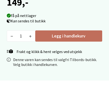
149,-
Mo i Rana - Thon Senter Mo i Rana
Få på nettlager
Kan sendes til butikk
Fridtjof Nansensgate 22, 8622 Mo i Rana
Åpent i dag 09-19
Legg i handlekurv
0 i butikk
Frakt og klikk & hent velges ved utsjekk
Velg
Denne varen kan sendes til valgfri Tilbords-butikk.
Velg butikk i handlekurven.
Ålesund - Thon Senter Moa
Langelandsvegen 25, 6010 Ålesund
Åpent i dag 10-20
0 i butikk