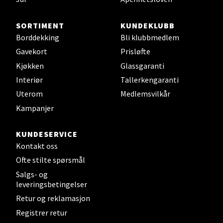
Steinkjer - Thon Senter Steinkjer
SORTIMENT
KUNDEKLUBB
Sjøfartsgata 2, 7714 Steinkjer
Borddekking
Bli klubbmedlem
Åpent i dag 10-20
Gavekort
Prisløfte
0 i butikk
Kjøkken
Glassgaranti
Interiør
Tallerkengaranti
Velg
Uterom
Medlemsvilkår
Kampanjer
Leirvik - Stord
KUNDESERVICE
Kontakt oss
Torgbakken 2, 5401 Stord
Ofte stilte spørsmål
Åpent i dag 10-17
Salgs- og
0 i butikk
leveringsbetingelser
Retur og reklamasjon
Velg
Registrer retur