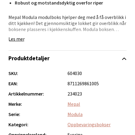
Robust og motstandsdyktig overfor riper
0 i butikk
Mepal Modula modulboks hjelper deg med å få overblikk i
ditt kjøkken! Det gjennomsiktige lokket gir overblikk når
Velg
boksene plasseres i kjøkkenskuffen. Modula boksen
mottok i 2007 den prestisjefylte DESIGN+ prisen. Prisen
Les mer
gis for godt design, mens plus'et gis når produktet har
ekstraordinær funksjonell verdi.Mål: 16 x 16 x 8 cm.
Boksen er fremstillt av SAN-plast, som er robust og
Bergen - Oasen Senter
Produktdetaljer
motstandsdyktig overfor riper. Egnet for
oppvaskmaskin, men ikke til mikroovn og fryser. Mepal
Folke Bernadottes vei 52, 5147 Fyllingsdalen
Modula oppbevaringsboks med enkel hvit kant på lokket.
SKU:
604030
Åpent i dag 10-21
Både boks og lokk er gjennomsiktig, hvilket gjør det
enkelt å se innholdet.
EAN:
8711269861005
0 i butikk
Artikkelnummer:
234023
Velg
Merke:
Mepal
Serie:
Modula
Kategori:
Oppbevaringsbokser
Oppdal - Aunasenteret
Opprinnelsesland:
Sverige