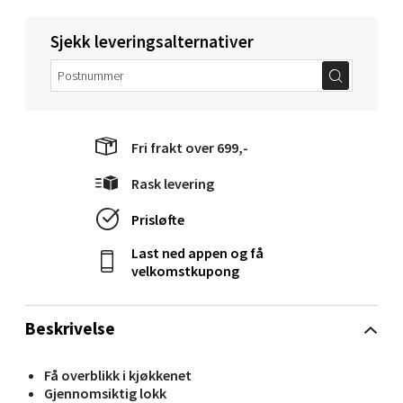
Velg
Sjekk leveringsalternativer
Molde - Moldetorget
Fri frakt over 699,-
Torget 1, 6413 Molde
Åpent i dag 10-20
Rask levering
0 i butikk
Prisløfte
Last ned appen og få
Velg
velkomstkupong
Beskrivelse
Narvik - Thon Senter Malmporten
Få overblikk i kjøkkenet
Bolagsgata 1, 8514 Narvik
Gjennomsiktig lokk
Åpent i dag 10-20