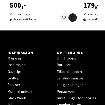
500,-
179,-
Åpent i dag 10-21
0 i butikk
Få på nettlager
På nettlager
Kan sendes til butikk
Kan sendes til b
Velg
Sortland - Sortland Storsenter
INSPIRASJON
OM TILBORDS
Strangata 26, 8400 Sortland
Magasin
Om Tilbords
Åpent i dag 10-19
Inspirasjon
Butikker
0 i butikk
Gavetips
Tilbords-appen
Bryllup
Samfunnsansvar
Velg
Serviser
Ledige stillinger
Mummi-univers
Personvern
Black Week
Innstillinger for Cookies
Jul
Åpenhetsloven