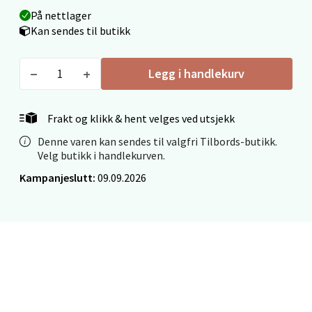
På nettlager
Fridtjof Nansensgate 22, 8622 Mo i Rana
Kan sendes til butikk
Åpent i dag 09-19
0 i butikk
Legg i handlekurv
Velg
Frakt og klikk & hent velges ved utsjekk
Denne varen kan sendes til valgfri Tilbords-butikk.
Velg butikk i handlekurven.
Ålesund - Thon Senter Moa
Kampanjeslutt:
09.09.2026
Langelandsvegen 25, 6010 Ålesund
Åpent i dag 10-20
0 i butikk
Velg