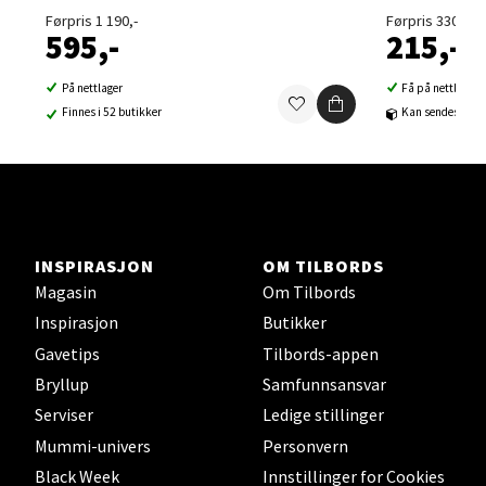
Førpris 1 190,-
Førpris 330,-
Velg
595,-
215,-
På nettlager
Få på nettlager
Finnes i 52 butikker
Kan sendes til b
Sortland - Sortland Storsenter
Strangata 26, 8400 Sortland
Åpent i dag 10-19
0 i butikk
INSPIRASJON
OM TILBORDS
Magasin
Om Tilbords
Velg
Inspirasjon
Butikker
Gavetips
Tilbords-appen
Bryllup
Samfunnsansvar
Steinkjer - Thon Senter Steinkjer
Serviser
Ledige stillinger
Mummi-univers
Personvern
Sjøfartsgata 2, 7714 Steinkjer
Black Week
Innstillinger for Cookies
Åpent i dag 10-20