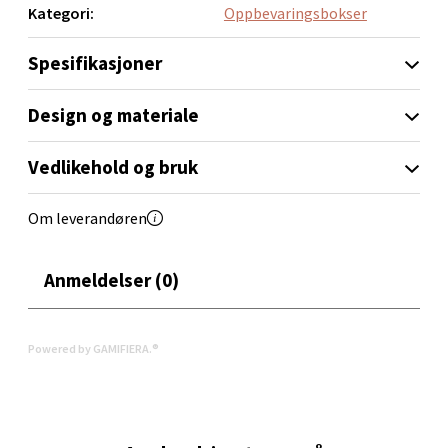
Kategori:
Oppbevaringsbokser
0 i butikk
Spesifikasjoner
Velg
Design og materiale
Orkanger - Thon Senter Orkanger
Vedlikehold og bruk
Thon Senter Orkanger, Orkdalsveien 113, 7300
Om leverandøren
Orkanger
Åpent i dag 09-20
Anmeldelser (0)
0 i butikk
Velg
Powered by GAMIFIERA.®
Sandvika - Thon Senter Sandvika