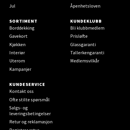
Jul
Åpenhetsloven
0 i butikk
SORTIMENT
KUNDEKLUBB
Velg
Borddekking
Bli klubbmedlem
Gavekort
Prisløfte
Kjøkken
Glassgaranti
Leirvik - Stord
Interiør
Tallerkengaranti
Uterom
Medlemsvilkår
Torgbakken 2, 5401 Stord
Kampanjer
Åpent i dag 10-17
0 i butikk
KUNDESERVICE
Kontakt oss
Velg
Ofte stilte spørsmål
Salgs- og
leveringsbetingelser
Retur og reklamasjon
Oslo - Thon Senter Storo
Registrer retur