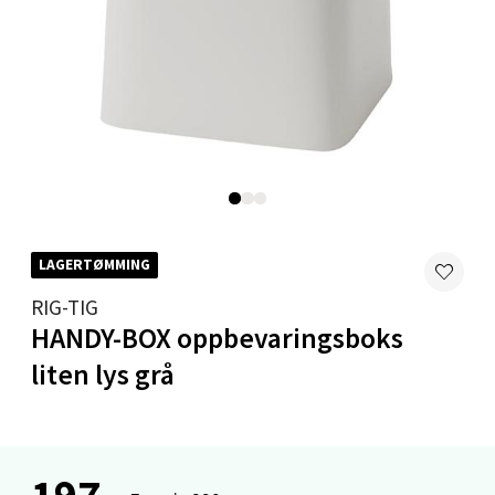
0 i butikk
Velg
Mandal - Alti Mandal
Skarvøyveien 55, 4517 Mandal
Åpent i dag 10-20
LAGERTØMMING
0 i butikk
RIG-TIG
HANDY-BOX oppbevaringsboks
Velg
liten lys grå
Mo i Rana - Thon Senter Mo i Rana
197,-