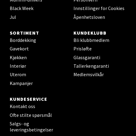
0 i butikk
Black Week
Innstillinger for Cookies
Jul
Åpenhetsloven
Velg
SORTIMENT
KUNDEKLUBB
Borddekking
Bli klubbmedlem
Gavekort
Prisløfte
Leirvik - Stord
Kjøkken
Glassgaranti
Torgbakken 2, 5401 Stord
Interiør
Tallerkengaranti
Åpent i dag 10-17
Uterom
Medlemsvilkår
0 i butikk
Kampanjer
KUNDESERVICE
Velg
Kontakt oss
Ofte stilte spørsmål
Salgs- og
Oslo - Thon Senter Storo
leveringsbetingelser