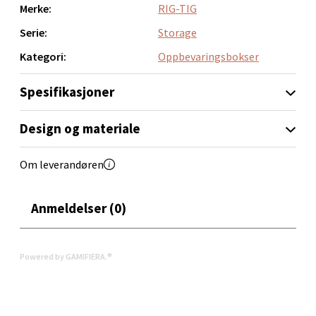
0 i butikk
Merke:
RIG-TIG
Serie:
Storage
Velg
Kategori:
Oppbevaringsbokser
Spesifikasjoner
Orkanger - Thon Senter Orkanger
Design og materiale
Thon Senter Orkanger, Orkdalsveien 113, 7300
Orkanger
Om leverandøren
Åpent i dag 09-20
0 i butikk
Anmeldelser (0)
Velg
Powered by GAMIFIERA.®
Sandvika - Thon Senter Sandvika