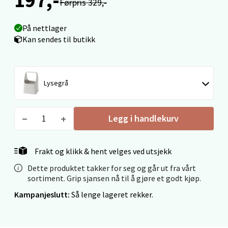
Førpris 329,-
Fridtjof Nansensgate 22, 8622 Mo i Rana
Åpent i dag 09-19
På nettlager
0 i butikk
Kan sendes til butikk
Velg
Lysegrå
Ålesund - Thon Senter Moa
Legg i handlekurv
Langelandsvegen 25, 6010 Ålesund
Åpent i dag 10-20
Frakt og klikk & hent velges ved utsjekk
0 i butikk
Dette produktet takker for seg og går ut fra vårt
sortiment. Grip sjansen nå til å gjøre et godt kjøp.
Velg
Kampanjeslutt:
Så lenge lageret rekker.