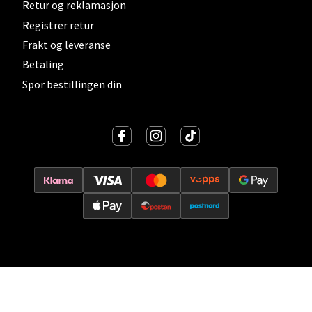
Retur og reklamasjon
Vitaminveien 7 - 9, 0485 Oslo
Registrer retur
Åpent i dag 10-21
Frakt og leveranse
0 i butikk
Betaling
Spor bestillingen din
Velg
Lillehammer - Strandtorget
Strandtorget, 2609 Lillehammer
Åpent i dag 09-20
0 i butikk
Velg