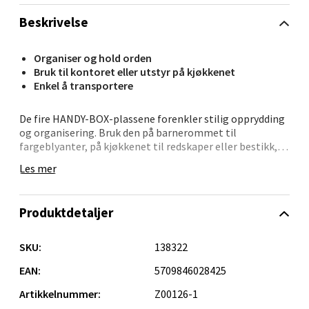
Beskrivelse
Organiser og hold orden
Bergen - Oasen Senter
Bruk til kontoret eller utstyr på kjøkkenet
Enkel å transportere
Folke Bernadottes vei 52, 5147 Fyllingsdalen
Åpent i dag 10-21
De fire HANDY-BOX-plassene forenkler stilig opprydding
og organisering. Bruk den på barnerommet til
0 i butikk
fargeblyanter, på kjøkkenet til redskaper eller bestikk,
eller på skrivebordet til kontorutstyr ? mulighetene er
Les mer
Velg
uendelige. Det store håndtaket gjør det enkelt å flytte
HANDY-BOX dit det trengs mest.
Produktdetaljer
Lengde: 12,5 cm
Høyde: 19 cm
Oppdal - Aunasenteret
Bredde: 12 cm
SKU:
138322
Designer: Jehs+Laub
EAN:
5709846028425
Aunasenteret, Sunndalsvegen 3, 7340 Oppdal
Åpent i dag 10-19
Artikkelnummer:
Z00126-1