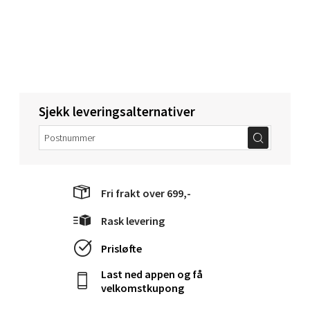
Molde - Moldetorget
Torget 1, 6413 Molde
Åpent i dag 10-20
0 i butikk
Sjekk leveringsalternativer
Velg
Fri frakt over 699,-
Narvik - Thon Senter Malmporten
Rask levering
Bolagsgata 1, 8514 Narvik
Åpent i dag 10-20
Prisløfte
0 i butikk
Last ned appen og få
velkomstkupong
Velg