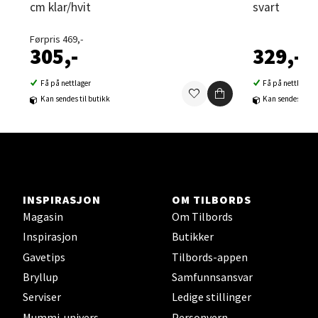
cm klar/hvit
svart
Velg
Førpris 469,-
305,-
329,-
Sortland - Sortland Storsenter
Få på nettlager
Få på nettlager
Kan sendes til butikk
Kan sendes til b
Strangata 26, 8400 Sortland
Åpent i dag 10-19
0 i butikk
Velg
INSPIRASJON
OM TILBORDS
Magasin
Om Tilbords
Inspirasjon
Butikker
Steinkjer - Thon Senter Steinkjer
Gavetips
Tilbords-appen
Bryllup
Samfunnsansvar
Sjøfartsgata 2, 7714 Steinkjer
Serviser
Ledige stillinger
Åpent i dag 10-20
Mummi-univers
Personvern