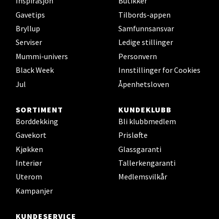
Inspirasjon
Butikker
Velg
Gavetips
Tilbords-appen
Bryllup
Samfunnsansvar
Serviser
Ledige stillinger
Mummi-univers
Personvern
Kristiansund - Futura
Black Week
Innstillinger for Cookies
Industriveien 17, 6517 Kristiansund
Jul
Åpenhetsloven
Åpningstider ikke tilgjengelig
SORTIMENT
KUNDEKLUBB
Borddekking
Bli klubbmedlem
Velg
Gavekort
Prisløfte
Kjøkken
Glassgaranti
Interiør
Tallerkengaranti
Førde - Alti Førde
Uterom
Medlemsvilkår
Kampanjer
Naustdalsveien 4, 6800 Førde
Åpent i dag 10-20
KUNDESERVICE