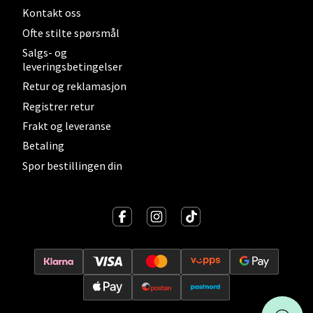
Kontakt oss
Ofte stilte spørsmål
Velg
Salgs- og
leveringsbetingelser
Retur og reklamasjon
Bergen - Galleriet
Registrer retur
Frakt og leveranse
Torgalmenningen 8, 5014 Bergen
Betaling
Åpent i dag 09-21
Spor bestillingen din
Velg
Gjøvik - CC Gjøvik
Jernbanesvingen 6, 2821 Gjøvik