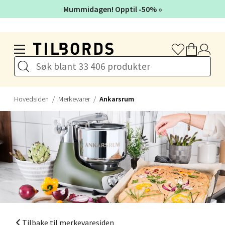
Mummidagen! Opptil -50% »
Hopp til hovedinnholdet
Hovedsiden
Merkevarer
Ankarsrum
Tilbake til merkevaresiden