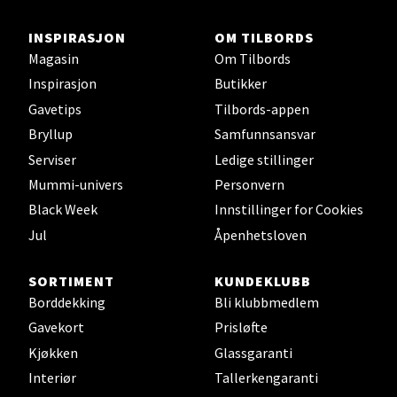
INSPIRASJON
OM TILBORDS
Magasin
Om Tilbords
Inspirasjon
Butikker
Gavetips
Tilbords-appen
Bryllup
Samfunnsansvar
Serviser
Ledige stillinger
Mummi-univers
Personvern
Black Week
Innstillinger for Cookies
Jul
Åpenhetsloven
SORTIMENT
KUNDEKLUBB
Borddekking
Bli klubbmedlem
Gavekort
Prisløfte
Kjøkken
Glassgaranti
Interiør
Tallerkengaranti