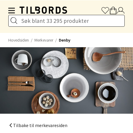
Hopp til hovedinnholdet
Hovedsiden
Merkevarer
Denby
Tilbake til merkevaresiden