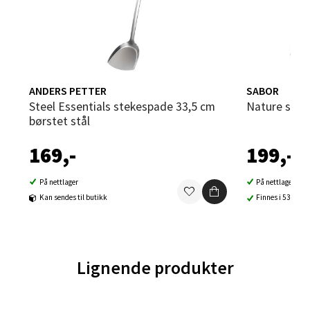
Orkanger - Thon Senter Orkanger
Thon Senter Orkanger, Orkdalsveien 113, 7300
ANDERS PETTER
SABOR
Orkanger
Steel Essentials stekespade 33,5 cm
Nature ste
Åpent i dag 09-20
børstet stål
0 i butikk
169,-
199,-
Velg
På nettlager
På nettlager
Kan sendes til butikk
Finnes i 53 buti
Sandvika - Thon Senter Sandvika
Lignende produkter
Brodtkorbsgate 7, 1338 Sandvika
Åpent i dag 10-21
0 i butikk