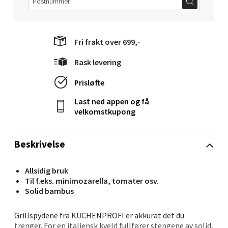
Velg
Fri frakt over 699,-
Rask levering
Ålesund - Thon Senter Moa
Prisløfte
Langelandsvegen 25, 6010 Ålesund
Last ned appen og få
Åpent i dag 10-20
velkomstkupong
0 i butikk
Beskrivelse
Velg
Allsidig bruk
Til f.eks. minimozarella, tomater osv.
Solid bambus
Molde - Moldetorget
Grillspydene fra KÜCHENPROFI er akkurat det du
Torget 1, 6413 Molde
trenger. For en italiensk kveld fullfører stengene av solid,