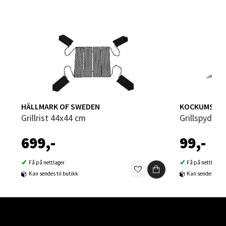
Velg
Bergen - Thon Senter Sartor
Sartorvegen 12, 5353 Straume
HÄLLMARK OF SWEDEN
KOCKUMS JE
Åpent i dag 10-21
Grillrist 44x44 cm
Grillspyd 36
0 i butikk
699,-
99,-
Velg
Få på nettlager
Få på nettlager
Kan sendes til butikk
Kan sendes til b
Trondheim - Sirkus Shopping