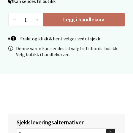
Kan sendes til butikk
Legg i handlekurv
Mandal - Alti Mandal
Skarvøyveien 55, 4517 Mandal
Frakt og klikk & hent velges ved utsjekk
Åpent i dag 10-20
Denne varen kan sendes til valgfri Tilbords-butikk.
0 i butikk
Velg butikk i handlekurven.
Velg
Mo i Rana - Thon Senter Mo i Rana
Fridtjof Nansensgate 22, 8622 Mo i Rana
Åpent i dag 09-19
Sjekk leveringsalternativer
0 i butikk