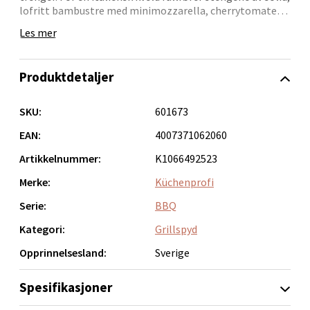
Åpent i dag 10-20
lofritt bambustre med minimozzarella, cherrytomater
og basilikum tallerkenen med lufttørket skinke
0 i butikk
Les mer
Velg
Produktdetaljer
SKU:
601673
Narvik - Thon Senter Malmporten
EAN:
4007371062060
Artikkelnummer:
K1066492523
Bolagsgata 1, 8514 Narvik
Åpent i dag 10-20
Merke:
Küchenprofi
Serie:
BBQ
0 i butikk
Kategori:
Grillspyd
Velg
Opprinnelsesland:
Sverige
Spesifikasjoner