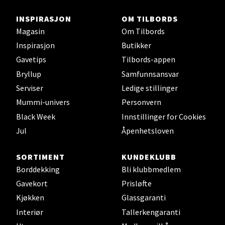
Falkenborgveien 5, 7044 Trondheim
Åpent i dag 09-21
INSPIRASJON
OM TILBORDS
0 i butikk
Magasin
Om Tilbords
Inspirasjon
Butikker
Velg
Gavetips
Tilbords-appen
Bryllup
Samfunnsansvar
Serviser
Ledige stillinger
Mummi-univers
Personvern
Ski - Thon Senter Ski
Black Week
Innstillinger for Cookies
Ski Storsenter, Jernbanesvingen 6, 1400 Ski
Jul
Åpenhetsloven
Åpent i dag 10-21
SORTIMENT
KUNDEKLUBB
0 i butikk
Borddekking
Bli klubbmedlem
Gavekort
Prisløfte
Velg
Kjøkken
Glassgaranti
Interiør
Tallerkengaranti