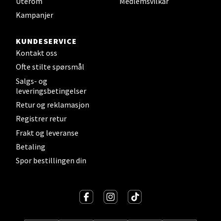
Uterom
Medlemsvilkår
Sortland - Sortland Storsenter
Kampanjer
Strangata 26, 8400 Sortland
KUNDESERVICE
Åpent i dag 10-19
Kontakt oss
0 i butikk
Ofte stilte spørsmål
Salgs- og
Velg
leveringsbetingelser
Retur og reklamasjon
Registrer retur
Steinkjer - Thon Senter Steinkjer
Frakt og leveranse
Betaling
Sjøfartsgata 2, 7714 Steinkjer
Spor bestillingen din
Åpent i dag 10-20
0 i butikk
Velg