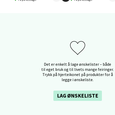
Aunase
Åpent i
0 i bu
Orka
Thon S
Åpent i
Det er enkelt å lage ønskelister – både
0 i bu
til eget bruk og til livets mange feiringer.
Trykk på hjerteikonet på produkter for å
legge i ønskeliste.
Sand
LAG ØNSKELISTE
Brodtk
Åpent i