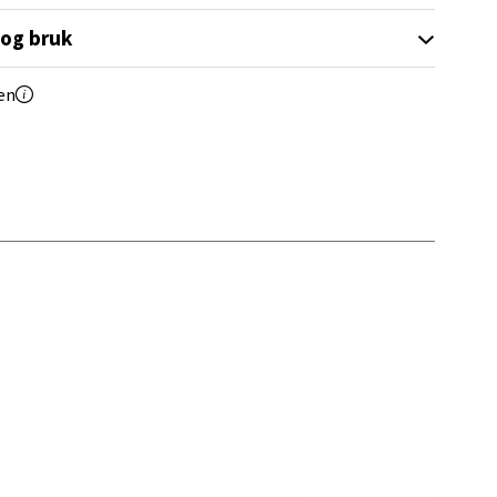
 og bruk
en
elg
elg