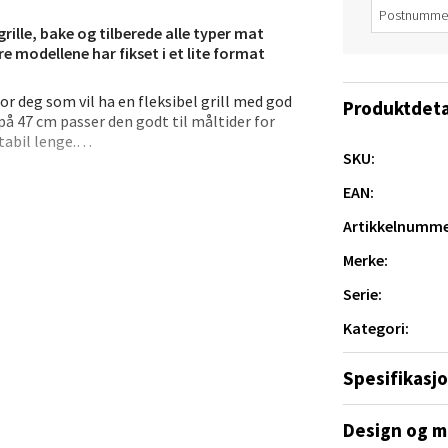
 dag 10-21
V
rille, bake og tilberede alle typer mat
tikk
modellene har fikset i et lite format
or deg som vil ha en fleksibel grill med god
Produktdeta
e/Jæren - M44
 på 47 cm passer den godt til måltider for
tabil lenge.
SKU:
veien 2, 4340 Bryne
lektorplatene for indirekte varme til
 dag 10-20
EAN:
V
ullet for høy, direkte varme. Du kan også
tikk
 på temperaturen. Sidebordene gir ekstra
Artikkelnumme
Merke:
anger og Sandnes - Thon Senter
Serie:
a
Kategori:
rossen nr 9, 4042 Stavanger
Spesifikasj
 dag 10-20
.
Design og m
tikk