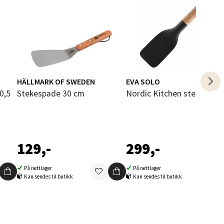
elg
HÄLLMARK OF SWEDEN
EVA SOLO
Stekespade 30 cm
Nordic Kitchen stekespad
elg
129,-
299,-
På nettlager
På nettlager
Kan sendes til butikk
Kan sendes til butikk
elg