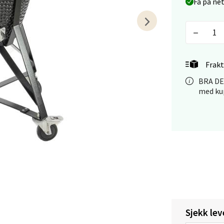
Få på ne
en - Thon Senter Lagunen
veien 1, 5239 Bergen
 dag 10-21
V
tikk
Frakt
BRA DEA
med kup
tiansand - Markens
arkens markensgate 25B, 4611 Kristiansand
 dag 09-18
V
tikk
 - Linderud
Sjekk lev
Mogensøns vei 38, 0594 Oslo