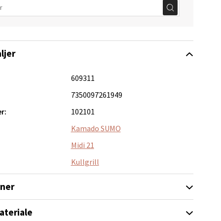
elg
ljer
609311
7350097261949
elg
r:
102101
Kamado SUMO
Midi 21
Kullgrill
oner
Vel
g
ateriale