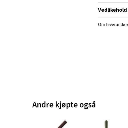
Vedlikehold
nger - Magneten
Om leverandør
ra 14, 7606 Levanger
 dag 10-20
V
tikk
al - Alti Mandal
yveien 55, 4517 Mandal
 dag 10-20
V
tikk
Andre kjøpte også
 Rana - Thon Senter Mo i Rana