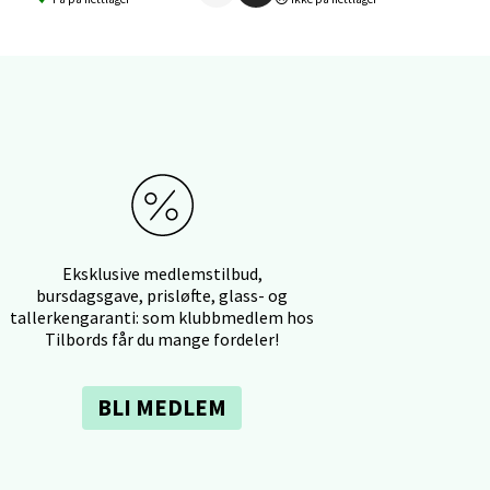
elg
elg
Eksklusive medlemstilbud,
bursdagsgave, prisløfte, glass- og
tallerkengaranti: som klubbmedlem hos
Tilbords får du mange fordeler!
BLI MEDLEM
elg