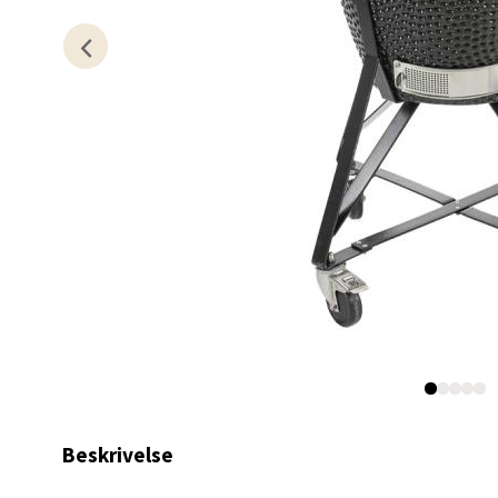
Berg
Lagune
Åpent i
0 i bu
Kris
Lillem
Åpent i
0 i bu
Oslo
Beskrivelse
Erich 