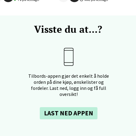
nteret, Sunndalsvegen 3, 7340 Oppdal
 dag 10-19
V
Visste du at...?
tikk
nger - Thon Senter Orkanger
enter Orkanger, Orkdalsveien 113, 7300 Orkanger
 dag 09-20
V
Tilbords-appen gjør det enkelt å holde
tikk
orden på dine kjøp, ønskelister og
fordeler. Last ned, logg inn og få full
oversikt!
vika - Thon Senter Sandvika
LAST NED APPEN
orbsgate 7, 1338 Sandvika
 dag 10-21
V