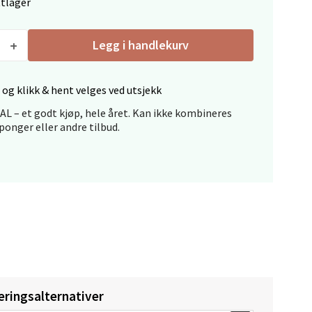
ttlager
Legg i handlekurv
elg
 og klikk & hent velges ved utsjekk
L – et godt kjøp, hele året. Kan ikke kombineres
onger eller andre tilbud.
elg
eringsalternativer