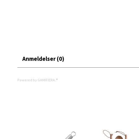
Leva
Moafjæ
Åpent i
0 i bu
Anmeldelser (0)
Mand
Powered by GAMIFIERA.®
Skarvø
Åpent i
0 i bu
Mo i