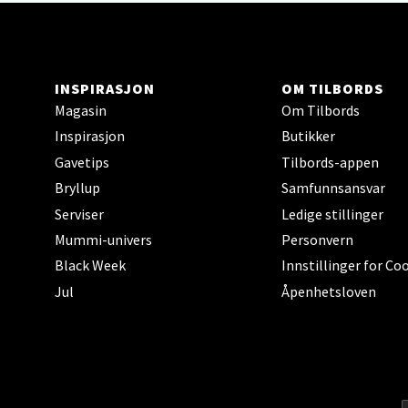
0 i bu
Berg
INSPIRASJON
OM TILBORDS
Magasin
Om Tilbords
Sartor
Åpent i
Inspirasjon
Butikker
Gavetips
Tilbords-appen
0 i bu
Bryllup
Samfunnsansvar
Serviser
Ledige stillinger
Tron
Mummi-univers
Personvern
Black Week
Innstillinger for Co
Falken
Jul
Åpenhetsloven
Åpent i
0 i bu
Ski 