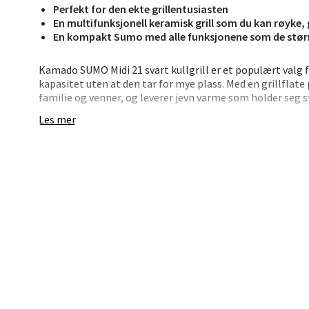
Åpent i
Perfekt for den ekte grillentusiasten
En multifunksjonell keramisk grill som du kan røyke, g
0 i bu
En kompakt Sumo med alle funksjonene som de større 
Kamado SUMO Midi 21 svart kullgrill er et populært valg f
Bryn
kapasitet uten at den tar for mye plass. Med en grillflate
familie og venner, og leverer jevn varme som holder seg s
Jupiter
Les mer
Grillen gjør det enkelt å variere tilberedningen. Bruk def
Åpent i
langtidssteking og røyking, eller legg råvarene nærmere k
0 i bu
bake pizza eller tilberede andre retter med god kontroll
plass, og krokene holder utstyret lett tilgjengelig.
• Passer for opptil 8–10 personer
Stav
• Jevn varme med keramisk konstruksjon
• Flere nivåer for fleksibel grilling
Madl
• Deflektorplater inkludert
• Praktiske sidebord og verktøykroker
Madlak
• Stabilt stativ med hjul
Åpent i
Et godt valg for variert grilling med kontroll og kapasitet
0 i bu