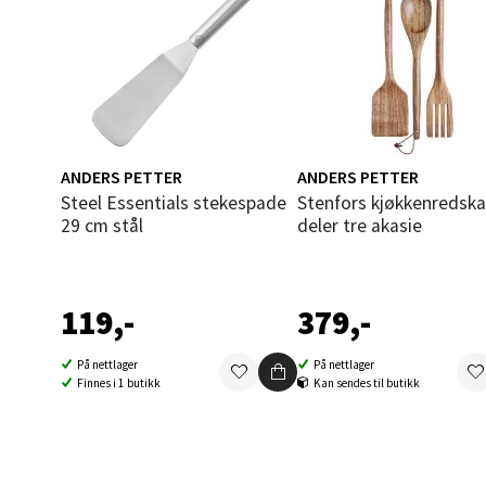
Fridtjo
Åpent i
0 i bu
Åles
ANDERS PETTER
ANDERS PETTER
Steel Essentials stekespade
Stenfors kjøkkenredskaper 3
Langel
29 cm stål
deler tre akasie
Åpent i
0 i bu
119,-
379,-
Mold
På nettlager
På nettlager
Finnes i 1 butikk
Kan sendes til butikk
Torget
Åpent i
0 i bu