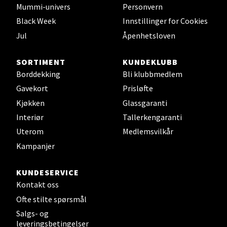
Mummi-univers
Personvern
Black Week
Innstillinger for Cookies
Tønsberg - Farmandstredet
Jul
Åpenhetsloven
Jernbanegaten 1D, 3110 Tønsberg
SORTIMENT
KUNDEKLUBB
Åpent i dag 10-20
Borddekking
Bli klubbmedlem
Gavekort
Prisløfte
Kjøkken
Glassgaranti
Velg
Interiør
Tallerkengaranti
Uterom
Medlemsvilkår
Kampanjer
Kristiansund - Futura
KUNDESERVICE
Industriveien 17, 6517 Kristiansund
Kontakt oss
Åpningstider ikke tilgjengelig
Ofte stilte spørsmål
Salgs- og
leveringsbetingelser