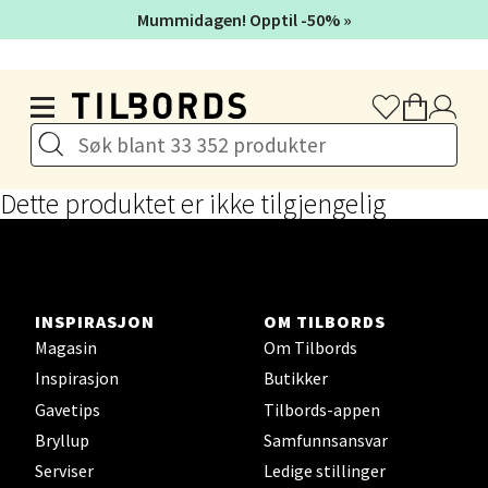
Mummidagen! Opptil -50% »
Hamar - CC Hamar
Hopp til hovedinnholdet
Vangsvegen 62, 2317 Hamar
Åpent i dag 10-21
Dette produktet er ikke tilgjengelig
Velg
Trondheim - City Syd
INSPIRASJON
OM TILBORDS
Magasin
Om Tilbords
Østre Rosten 28, 7075 Tiller
Åpent i dag 09-21
Inspirasjon
Butikker
Gavetips
Tilbords-appen
Bryllup
Samfunnsansvar
Velg
Serviser
Ledige stillinger