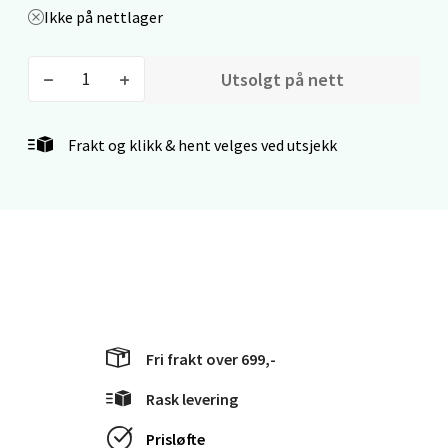
Gamle Stokkavei 1, 4313 Sandnes
Ikke på nettlager
Åpent i dag 10-21
0 i butikk
Utsolgt på nett
Velg
Frakt og klikk & hent velges ved utsjekk
Bergen - Thon Senter Lagunen
Laguneveien 1, 5239 Bergen
Åpent i dag 10-21
0 i butikk
Fri frakt over 699,-
Velg
Rask levering
Prisløfte