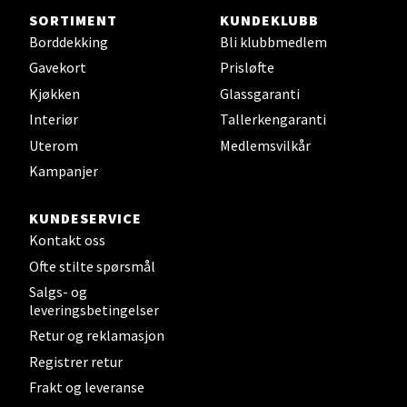
Mandal - Alti Mandal
SORTIMENT
KUNDEKLUBB
Borddekking
Bli klubbmedlem
Skarvøyveien 55, 4517 Mandal
Åpent i dag 10-20
Gavekort
Prisløfte
Kjøkken
Glassgaranti
0 i butikk
Interiør
Tallerkengaranti
Uterom
Medlemsvilkår
Velg
Kampanjer
KUNDESERVICE
Mo i Rana - Thon Senter Mo i
Kontakt oss
Rana
Ofte stilte spørsmål
Salgs- og
Fridtjof Nansensgate 22, 8622 Mo i Rana
leveringsbetingelser
Åpent i dag 09-19
Retur og reklamasjon
0 i butikk
Registrer retur
Frakt og leveranse