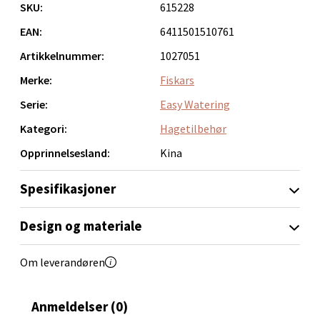
Velg
SKU:
615228
EAN:
6411501510761
Artikkelnummer:
1027051
Bryne/Jæren - M44
Merke:
Fiskars
Serie:
Easy Watering
Jupiterveien 2, 4340 Bryne
Åpent i dag 10-20
Kategori:
Hagetilbehør
0 i butikk
Opprinnelsesland:
Kina
Velg
Spesifikasjoner
Design og materiale
Stavanger og Sandnes - Thon
Om leverandøren
Senter Madla
Anmeldelser (0)
Madlakrossen nr 9, 4042 Stavanger