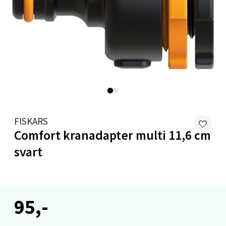
Velg
Stavanger og Sandnes - Kilden
Senter
Gartnerveien 16, 4016 Stavanger
Åpent i dag 10-20
FISKARS
0 i butikk
Comfort kranadapter multi 11,6 cm
svart
Velg
95,-
Stavanger og Sandnes - Kvadrat