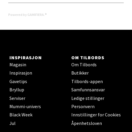
Åpent i dag 10-20
0 i butikk
Powered by GAMIFIERA.®
Velg
Levanger - Magneten
INSPIRASJON
OM TILBORDS
Magasin
Om Tilbords
Moafjæra 14, 7606 Levanger
Inspirasjon
Butikker
Åpent i dag 10-20
Gavetips
Tilbords-appen
0 i butikk
Bryllup
Samfunnsansvar
Serviser
Ledige stillinger
Velg
Mummi-univers
Personvern
Black Week
Innstillinger for Cookies
Jul
Åpenhetsloven