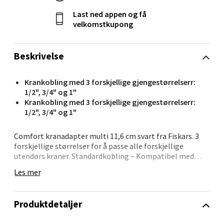
Kristiansand - Markens
Last ned appen og få
velkomstkupong
Lillemarkens markensgate 25B, 4611
Kristiansand
Åpent i dag 09-18
Beskrivelse
0 i butikk
Krankobling med 3 forskjellige gjengestørrelserr:
1/2", 3/4" og 1"
Velg
Krankobling med 3 forskjellige gjengestørrelserr:
1/2", 3/4" og 1"
Comfort kranadapter multi 11,6 cm svart fra Fiskars. 3
Oslo - Linderud
forskjellige størrelser for å passe alle forskjellige
utendørs kraner. Standardkobling – Kompatibel med
andre produsenter.
Erich Mogensøns vei 38, 0594 Oslo
Les mer
Åpent i dag 10-21
0 i butikk
Produktdetaljer