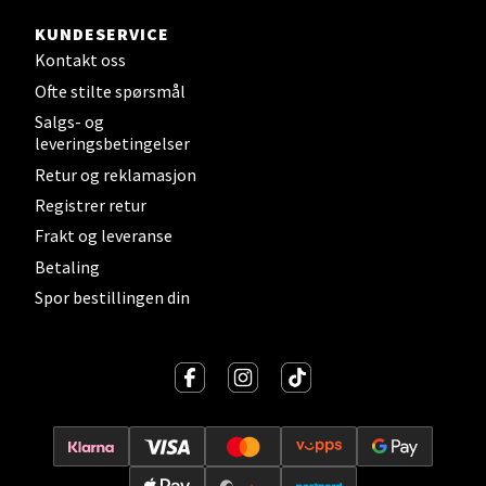
KUNDESERVICE
Sortland - Sortland Storsenter
Kontakt oss
Ofte stilte spørsmål
Strangata 26, 8400 Sortland
Salgs- og
Åpent i dag 10-19
leveringsbetingelser
0 i butikk
Retur og reklamasjon
Registrer retur
Velg
Frakt og leveranse
Betaling
Spor bestillingen din
Steinkjer - Thon Senter Steinkjer
Sjøfartsgata 2, 7714 Steinkjer
Åpent i dag 10-20
0 i butikk