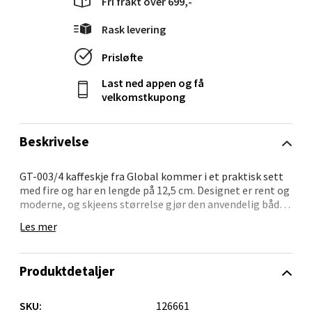
Fri frakt over 699,-
0 i butikk
Rask levering
Velg
Prisløfte
Last ned appen og få
velkomstkupong
Ålesund - Thon Senter Moa
Beskrivelse
Langelandsvegen 25, 6010 Ålesund
Åpent i dag 10-20
GT-003/4 kaffeskje fra Global kommer i et praktisk sett
0 i butikk
med fire og har en lengde på 12,5 cm. Designet er rent og
moderne, og skjeens størrelse gjør den anvendelig både
som kaffeskje og til små desserter eller smaksprøver.
Les mer
Velg
Den harmonerer godt med resten av Globals
bestikkserie, som også inneholder middagsgaffel,
Produktdetaljer
dessertskje og stekkniv i samme stil. For å bevare
materialets glans og form anbefales det å vaske skjeene
Molde - Moldetorget
for hånd.
SKU:
126661