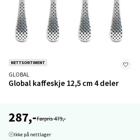
Stavanger og Sandnes - Thon
Senter Madla
Madlakrossen nr 9, 4042 Stavanger
Åpent i dag 10-20
0 i butikk
Velg
NETTSORTIMENT
GLOBAL
Global kaffeskje 12,5 cm 4 deler
Levanger - Magneten
Moafjæra 14, 7606 Levanger
287,-
Åpent i dag 10-20
Førpris 479,-
0 i butikk
Ikke på nettlager