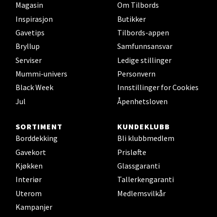
Magasin
Om Tilbords
Falkenborgveien 5, 7044 Trondheim
Inspirasjon
Butikker
Åpent i dag 09-21
Gavetips
Tilbords-appen
0 i butikk
Bryllup
Samfunnsansvar
Serviser
Ledige stillinger
Velg
Mummi-univers
Personvern
Black Week
Innstillinger for Cookies
Jul
Åpenhetsloven
Ski - Thon Senter Ski
SORTIMENT
KUNDEKLUBB
Borddekking
Bli klubbmedlem
Ski Storsenter, Jernbanesvingen 6, 1400 Ski
Åpent i dag 10-21
Gavekort
Prisløfte
Kjøkken
Glassgaranti
0 i butikk
Interiør
Tallerkengaranti
Uterom
Medlemsvilkår
Velg
Kampanjer