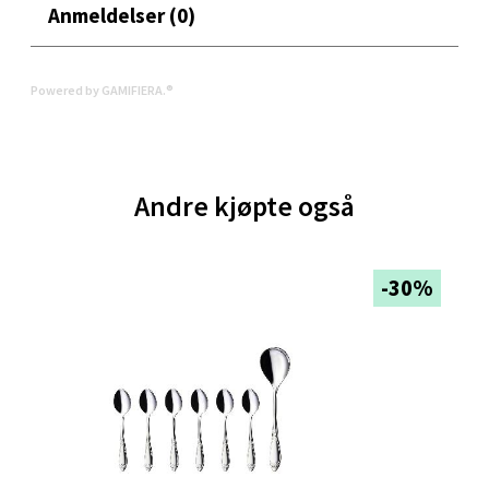
Anmeldelser (0)
Bergen - Oasen Senter
Folke Bernadottes vei 52, 5147 Fyllingsdalen
Powered by GAMIFIERA.®
Åpent i dag 10-21
0 i butikk
Andre kjøpte også
Velg
-30%
Oppdal - Aunasenteret
Aunasenteret, Sunndalsvegen 3, 7340 Oppdal
Åpent i dag 10-19
0 i butikk