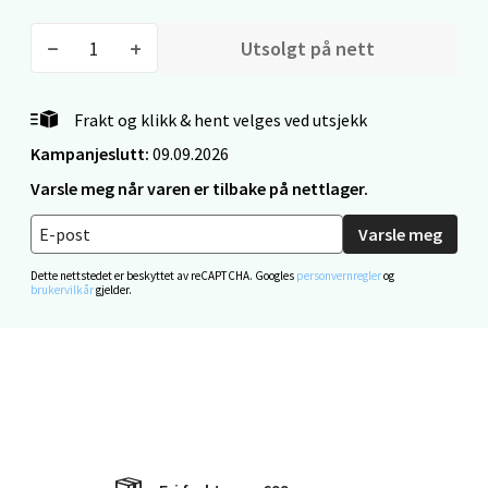
Velg
Utsolgt på nett
Mandal - Alti Mandal
Frakt og klikk & hent velges ved utsjekk
Kampanjeslutt:
09.09.2026
Skarvøyveien 55, 4517 Mandal
Varsle meg når varen er tilbake på nettlager.
Åpent i dag 10-20
0 i butikk
Varsle meg
Dette nettstedet er beskyttet av reCAPTCHA. Googles
personvernregler
og
Velg
brukervilkår
gjelder.
Mo i Rana - Thon Senter Mo i Rana
Fridtjof Nansensgate 22, 8622 Mo i Rana
Åpent i dag 09-19