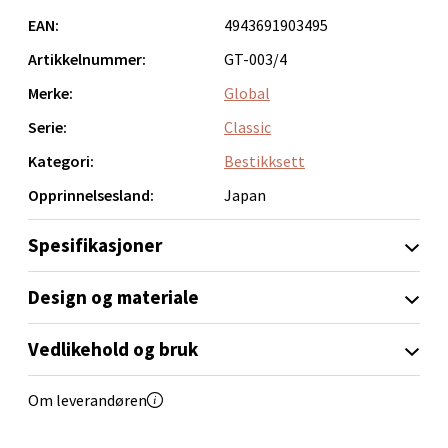
Torget 1, 6413 Molde
EAN:
4943691903495
Åpent i dag 10-20
Artikkelnummer:
GT-003/4
0 i butikk
Merke:
Global
Serie:
Classic
Velg
Kategori:
Bestikksett
Opprinnelsesland:
Japan
Narvik - Thon Senter Malmporten
Spesifikasjoner
Bolagsgata 1, 8514 Narvik
Design og materiale
Åpent i dag 10-20
0 i butikk
Vedlikehold og bruk
Velg
Om leverandøren