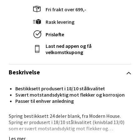
Langelandsvegen 25, 6010 Ålesund
Fri frakt over 699,-
Åpent i dag 10-20
Rask levering
2 i butikk
Prisløfte
Velg
Last ned appen og få
velkomstkupong
Molde - Moldetorget
Beskrivelse
Torget 1, 6413 Molde
Bestikksett produsert i 18/10 stålkvalitet
Åpent i dag 10-20
Svært motstandsdyktig mot flekker og korrosjon
Passer til enhver anledning
0 i butikk
Spring bestikksett 24 deler blank, fra Modern House.
Velg
Spring er produsert i 18/10 stålkvalitet (knivblad 13/0)
som er svært motstandsdyktig mot flekker og
korrosjon, men selv de fineste legeringer vil svekkes om
Les mer