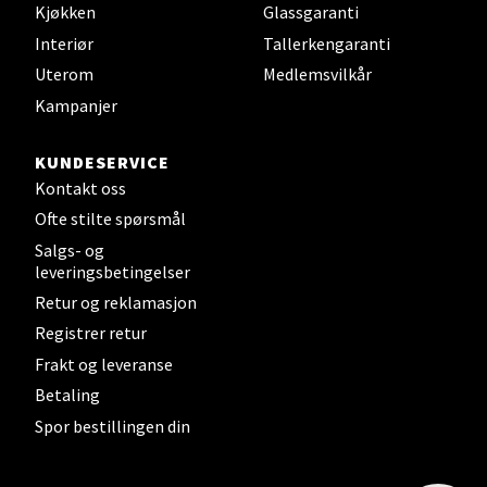
Kjøkken
Glassgaranti
Interiør
Tallerkengaranti
Velg
Uterom
Medlemsvilkår
Kampanjer
Steinkjer - Thon Senter Steinkjer
KUNDESERVICE
Kontakt oss
Sjøfartsgata 2, 7714 Steinkjer
Ofte stilte spørsmål
Åpent i dag 10-20
Salgs- og
2 i butikk
leveringsbetingelser
Retur og reklamasjon
Velg
Registrer retur
Frakt og leveranse
Betaling
Spor bestillingen din
Leirvik - Stord
Torgbakken 2, 5401 Stord