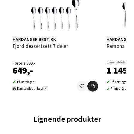
Orkanger
Åpent i dag 09-20
0 i butikk
Velg
HARDANGER BESTIKK
HARDANGER 
Fjord dessertsett 7 deler
Ramona des
Sandvika - Thon Senter Sandvika
6 anmeldelser
Førpris 999,-
649,-
1 149,-
Brodtkorbsgate 7, 1338 Sandvika
På nettlager
På nettlager
Åpent i dag 10-21
Kan sendes til butikk
Finnes i 2 butikk
2 i butikk
Velg
Lignende produkter