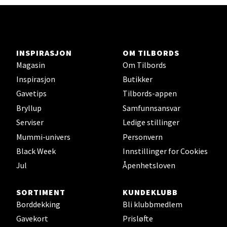
Ski - Thon Senter Ski
INSPIRASJON
OM TILBORDS
Ski Storsenter, Jernbanesvingen 6, 1400 Ski
Magasin
Om Tilbords
Åpent i dag 10-21
Inspirasjon
Butikker
2 i butikk
Gavetips
Tilbords-appen
Bryllup
Samfunnsansvar
Velg
Serviser
Ledige stillinger
Mummi-univers
Personvern
Black Week
Innstillinger for Cookies
Jul
Åpenhetsloven
Sortland - Sortland Storsenter
SORTIMENT
KUNDEKLUBB
Strangata 26, 8400 Sortland
Åpent i dag 10-19
Borddekking
Bli klubbmedlem
Gavekort
Prisløfte
1 i butikk