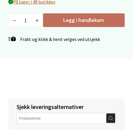
På lager i 48 butikker
Velg
Legg i handlekurv
Mo i Rana - Thon Senter Mo i
Frakt og klikk & hent velges ved utsjekk
Rana
Fridtjof Nansensgate 22, 8622 Mo i Rana
Åpent i dag 09-19
2 i butikk
Velg
Sjekk leveringsalternativer
Ålesund - Thon Senter Moa