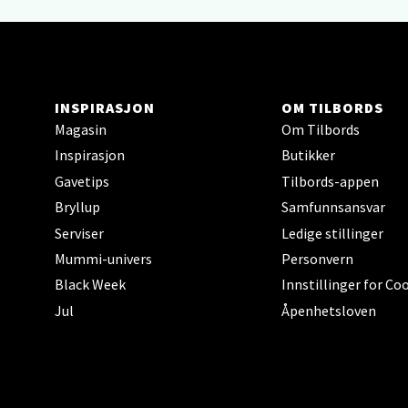
Åpent i
Hars
INSPIRASJON
OM TILBORDS
Magasin
Om Tilbords
Skillev
Inspirasjon
Butikker
Åpent i
Gavetips
Tilbords-appen
Bryllup
Samfunnsansvar
Serviser
Ledige stillinger
Karm
Mummi-univers
Personvern
Black Week
Innstillinger for Co
Austbø
Jul
Åpenhetsloven
Åpnings
Stav