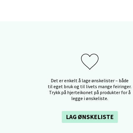
Berg
Myrdal
Åpent i
Sand
Torget 
Det er enkelt å lage ønskelister – både
Åpent i
til eget bruk og til livets mange feiringer.
Trykk på hjerteikonet på produkter for å
legge i ønskeliste.
Trom
LAG ØNSKELISTE
Karlsø