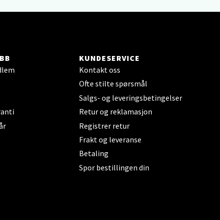
elg
BB
KUNDESERVICE
dlem
Kontakt oss
Ofte stilte spørsmål
elg
Salgs- og leveringsbetingelser
anti
Retur og reklamasjon
år
Registrer retur
Frakt og leveranse
Betaling
Spor bestillingen din
elg