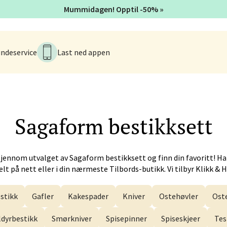
tider ikke tilgjengelig
Mummidagen! Opptil -50% »
V
ndeservice
Last ned appen
 - Alti Førde
alsveien 4, 6800 Førde
 dag 10-20
V
Sagaform
bestikksett
n - Galleriet
gjennom utvalget av
Sagaform
bestikksett og finn din favoritt! H
menningen 8, 5014 Bergen
lt på nett eller i din nærmeste Tilbords-butikk. Vi tilbyr Klikk & 
 dag 09-21
V
stikk
Gafler
Kakespader
Kniver
Ostehøvler
Ost
ldyrbestikk
Smørkniver
Spisepinner
Spiseskjeer
Tes