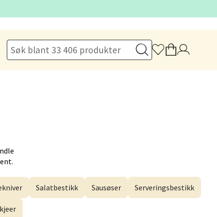
elg
elg
andle
Hent.
elg
ekniver
Salatbestikk
Sausøser
Serveringsbestikk
kjeer