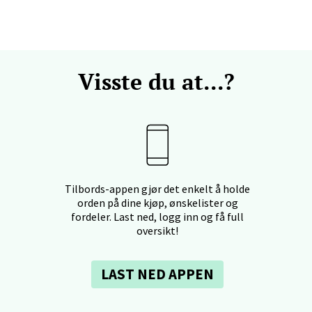
en - Horisont
svegen 2, 5130 Nyborg
Visste du at...?
 dag 10-21
V
efjord - Hvaltorvet
7, 3210 Sandefjord
Tilbords-appen gjør det enkelt å holde
 dag 10-20
orden på dine kjøp, ønskelister og
V
fordeler. Last ned, logg inn og få full
oversikt!
sø - Jekta Storsenter
LAST NED APPEN
yveien 12, 9015 Tromsø