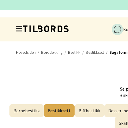
Åpnings
Hopp til hovedinnholdet
Ku
Førde
Naustd
Hovedsiden
Borddekking
Bestikk
Bestikksett
Sagaform
Åpent i
Berge
Se 
Torgal
enke
Åpent i
Barnebestikk
Bestikksett
Biffbestikk
Dessertbe
Skal