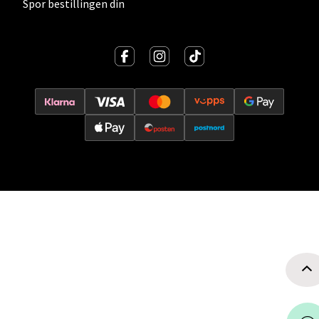
Spor bestillingen din
Velg
Oslo - Thon Senter Storo
Vitaminveien 7 - 9, 0485 Oslo
Åpent i dag 10-21
0 i butikk
Velg
Lillehammer - Strandtorget
Strandtorget, 2609 Lillehammer
Åpent i dag 09-20