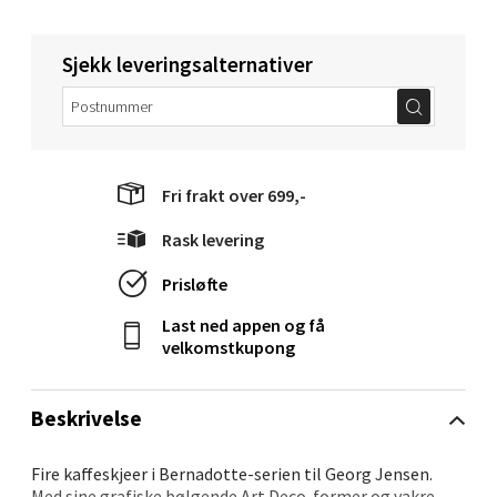
0 i butikk
Sjekk leveringsalternativer
Velg
Molde - Moldetorget
Fri frakt over 699,-
Torget 1, 6413 Molde
Rask levering
Åpent i dag 10-20
Prisløfte
0 i butikk
Last ned appen og få
velkomstkupong
Velg
Beskrivelse
Narvik - Thon Senter Malmporten
Fire kaffeskjeer i Bernadotte-serien til Georg Jensen.
Med sine grafiske bølgende Art Deco-former og vakre