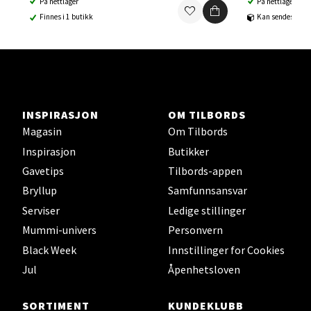
På nettlager
På nettlager
Finnes i 1 butikk
Kan sendes til b
Ski Storsenter, Jernbanesvingen 6, 1400 Ski
Åpent i dag 10-21
0 i butikk
Velg
INSPIRASJON
OM TILBORDS
Magasin
Om Tilbords
Inspirasjon
Butikker
Sortland - Sortland Storsenter
Gavetips
Tilbords-appen
Bryllup
Samfunnsansvar
Strangata 26, 8400 Sortland
Serviser
Ledige stillinger
Åpent i dag 10-19
Mummi-univers
Personvern
0 i butikk
Black Week
Innstillinger for Cookies
Jul
Åpenhetsloven
Velg
SORTIMENT
KUNDEKLUBB