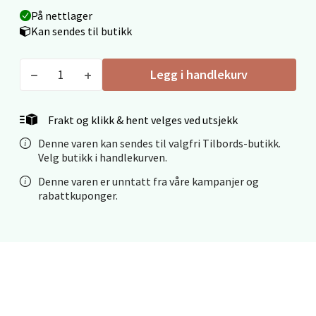
Velg
På nettlager
Kan sendes til butikk
Mo i Rana - Thon Senter Mo i Rana
Legg i handlekurv
Fridtjof Nansensgate 22, 8622 Mo i Rana
Åpent i dag 09-19
Frakt og klikk & hent velges ved utsjekk
0 i butikk
Denne varen kan sendes til valgfri Tilbords-butikk.
Velg butikk i handlekurven.
Velg
Denne varen er unntatt fra våre kampanjer og
rabattkuponger.
Ålesund - Thon Senter Moa
Langelandsvegen 25, 6010 Ålesund
Åpent i dag 10-20