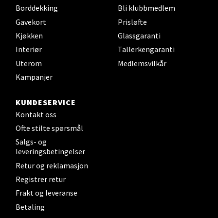
Borddekking
Bli klubbmedlem
Steinkjer - Thon Senter Steinkjer
Gavekort
Prisløfte
Kjøkken
Glassgaranti
Sjøfartsgata 2, 7714 Steinkjer
Interiør
Tallerkengaranti
Åpent i dag 10-20
Uterom
Medlemsvilkår
0 i butikk
Kampanjer
Velg
KUNDESERVICE
Kontakt oss
Ofte stilte spørsmål
Salgs- og
Leirvik - Stord
leveringsbetingelser
Retur og reklamasjon
Torgbakken 2, 5401 Stord
Åpent i dag 10-17
Registrer retur
Frakt og leveranse
0 i butikk
Betaling