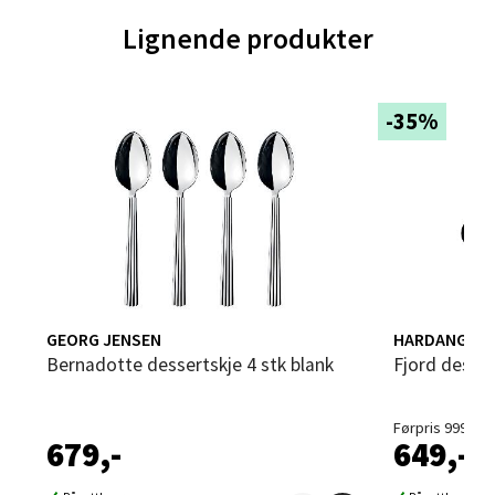
0 i butikk
Lignende produkter
Velg
-35%
Trondheim - Sirkus Shopping
Falkenborgveien 5, 7044 Trondheim
Åpent i dag 09-21
0 i butikk
GEORG JENSEN
HARDANGER 
Bernadotte dessertskje 4 stk blank
Fjord desse
Velg
Førpris 999,-
679,-
649,-
Ski - Thon Senter Ski