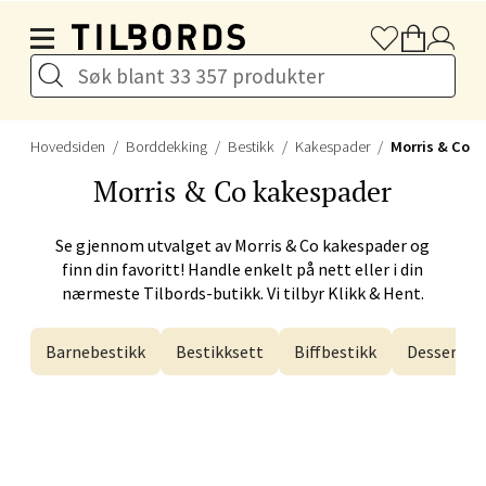
Hopp til hovedinnholdet
Naustdalsveien 4, 6800 Førde
Åpent i dag 10-20
Hovedsiden
Borddekking
Bestikk
Kakespader
Morris & Co
Velg
Morris & Co
kakespader
Se gjennom utvalget av
Morris & Co
kakespader og
Bergen - Galleriet
finn din favoritt! Handle enkelt på nett eller i din
nærmeste Tilbords-butikk. Vi tilbyr Klikk & Hent.
Torgalmenningen 8, 5014 Bergen
Åpent i dag 09-21
Barnebestikk
Bestikksett
Biffbestikk
Dessertbe
Velg