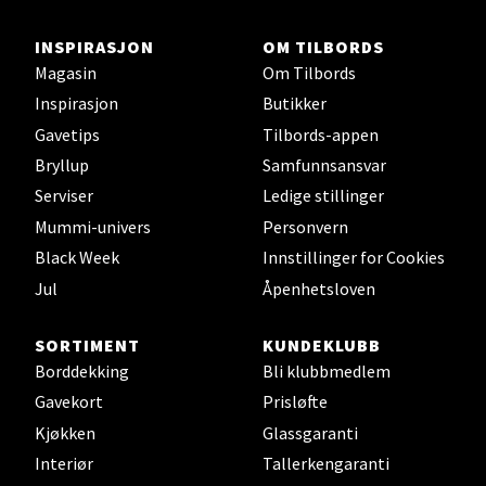
INSPIRASJON
OM TILBORDS
Stavanger og Sandnes -
Magasin
Om Tilbords
Herbarium
Inspirasjon
Butikker
Gavetips
Tilbords-appen
Lars Hertervigs gate 6, 4005 Stavanger
Bryllup
Samfunnsansvar
Åpent i dag 10-20
Serviser
Ledige stillinger
Mummi-univers
Personvern
Black Week
Innstillinger for Cookies
Velg
Jul
Åpenhetsloven
SORTIMENT
KUNDEKLUBB
Bergen - Horisont
Borddekking
Bli klubbmedlem
Gavekort
Prisløfte
Myrdalsvegen 2, 5130 Nyborg
Kjøkken
Glassgaranti
Åpent i dag 10-21
Interiør
Tallerkengaranti