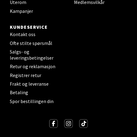
Uterom
Medlemsvilkår
Velg
Kampanjer
KUNDESERVICE
Kontakt oss
Sandefjord - Hvaltorvet
Ofte stilte spørsmål
Salgs- og
Torget 7, 3210 Sandefjord
leveringsbetingelser
Åpent i dag 10-20
Retur og reklamasjon
Registrer retur
Velg
Frakt og leveranse
Betaling
Spor bestillingen din
Tromsø - Jekta Storsenter
Karlsøyveien 12, 9015 Tromsø
Åpent i dag 10-21