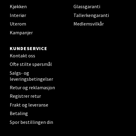
Sandvika - Thon Senter Sandvika
Kjøkken
Glassgaranti
Brodtkorbsgate 7, 1338 Sandvika
Interiør
Tallerkengaranti
Åpent i dag 10-21
Uterom
Medlemsvilkår
0 i butikk
Kampanjer
Velg
KUNDESERVICE
Kontakt oss
Ofte stilte spørsmål
Salgs- og
Bergen - Thon Senter Sartor
leveringsbetingelser
Retur og reklamasjon
Sartorvegen 12, 5353 Straume
Registrer retur
Åpent i dag 10-21
Frakt og leveranse
0 i butikk
Betaling
Spor bestillingen din
Velg