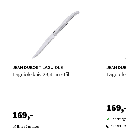
Velg
Bergen - Oasen Senter
Folke Bernadottes vei 52, 5147 Fyllingsdalen
Åpent i dag 10-21
0 i butikk
JEAN DUBOST LAGUIOLE
JEAN DUBOST
Laguiole kniv 23,4 cm stål
Laguiole kn
Velg
169,-
Oppdal - Aunasenteret
169,-
På nettlager
Aunasenteret, Sunndalsvegen 3, 7340 Oppdal
Kan sendes til b
Ikke på nettlager
Åpent i dag 10-19