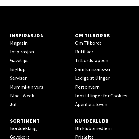
0 i butikk
Velg
INSPIRASJON
OM TILBORDS
Magasin
Om Tilbords
Inspirasjon
Butikker
Orkanger - Thon Senter Orkanger
Gavetips
Tilbords-appen
Thon Senter Orkanger, Orkdalsveien 113, 7300
Bryllup
Samfunnsansvar
Orkanger
Serviser
Ledige stillinger
Åpent i dag 09-20
Mummi-univers
Personvern
0 i butikk
Black Week
Innstillinger for Cookies
Jul
Åpenhetsloven
Velg
SORTIMENT
KUNDEKLUBB
Borddekking
Bli klubbmedlem
Gavekort
Prisløfte