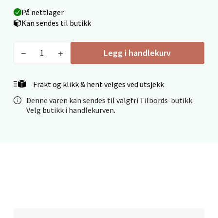
På nettlager
Kan sendes til butikk
Stavanger og Sandnes - Thon
Legg i handlekurv
Senter Madla
Madlakrossen nr 9, 4042 Stavanger
Frakt og klikk & hent velges ved utsjekk
Åpent i dag 10-20
Denne varen kan sendes til valgfri Tilbords-butikk.
0 i butikk
Velg butikk i handlekurven.
Velg
Levanger - Magneten
Moafjæra 14, 7606 Levanger
Åpent i dag 10-20