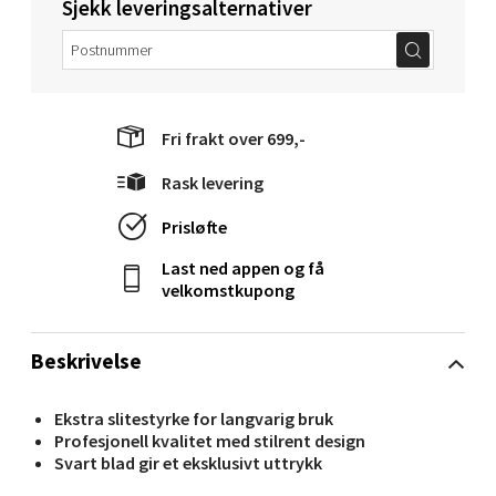
Sjekk leveringsalternativer
0 i butikk
Velg
Fri frakt over 699,-
Rask levering
Mandal - Alti Mandal
Prisløfte
Skarvøyveien 55, 4517 Mandal
Last ned appen og få
Åpent i dag 10-20
velkomstkupong
0 i butikk
Beskrivelse
Velg
Ekstra slitestyrke for langvarig bruk
Profesjonell kvalitet med stilrent design
Svart blad gir et eksklusivt uttrykk
Mo i Rana - Thon Senter Mo i Rana