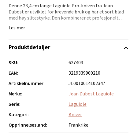
Denne 23,4 cm lange Laguiole Pro-kniven fra Jean
Fridtjof Nansensgate 22, 8622 Mo i Rana
Dubost er utviklet for krevende bruk og har et sort blad
Åpent i dag 09-19
med høy slitestyrke. Den kombinerer et profesjonelt
uttrykk med klassisk Laguiole-design, og er velegnet til
0 i butikk
Les mer
presisjonsarbeid på kjøkkenet.
Kniven gir et godt og sikkert grep og passer like godt til
Velg
Produktdetaljer
oppskjæring av kjøtt som til grønnsaker og frukt. En
profesjonell kjøkkenkniv for deg som ønsker både
eleganse og ytelse i ett redskap.
SKU:
627403
Ålesund - Thon Senter Moa
EAN:
3219339900210
Artikkelnummer:
JL0010014L02347
Langelandsvegen 25, 6010 Ålesund
Merke:
Jean Dubost Laguiole
Åpent i dag 10-20
Serie:
Laguiole
0 i butikk
Kategori:
Kniver
Velg
Opprinnelsesland:
Frankrike