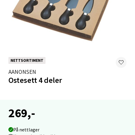
Velg
Levanger - Magneten
Moafjæra 14, 7606 Levanger
Åpent i dag 10-20
NETTSORTIMENT
0 i butikk
AANONSEN
Ostesett 4 deler
Velg
269,-
Mandal - Alti Mandal
Skarvøyveien 55, 4517 Mandal
På nettlager
Åpent i dag 10-20