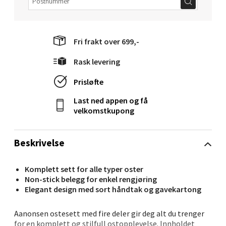
Langelandsvegen 25, 6010 Ålesund
Åpent i dag 10-20
Fri frakt over 699,-
0 i butikk
Rask levering
Velg
Prisløfte
Last ned appen og få
velkomstkupong
Molde - Moldetorget
Beskrivelse
Torget 1, 6413 Molde
Åpent i dag 10-20
Komplett sett for alle typer oster
0 i butikk
Non-stick belegg for enkel rengjøring
Elegant design med sort håndtak og gavekartong
Velg
Aanonsen ostesett med fire deler gir deg alt du trenger
for en komplett og stilfull ostopplevelse. Innholdet