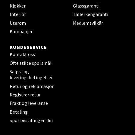
Kjøkken
Glassgaranti
Velg
Interiør
Tallerkengaranti
Uterom
Medlemsvilkår
Kampanjer
Steinkjer - Thon Senter Steinkjer
KUNDESERVICE
Sjøfartsgata 2, 7714 Steinkjer
Kontakt oss
Åpent i dag 10-20
Ofte stilte spørsmål
0 i butikk
Salgs- og
leveringsbetingelser
Velg
Retur og reklamasjon
Registrer retur
Frakt og leveranse
Betaling
Leirvik - Stord
Spor bestillingen din
Torgbakken 2, 5401 Stord
Åpent i dag 10-17