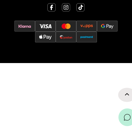
0 i butikk
Velg
Oslo - Thon Senter Storo
Vitaminveien 7 - 9, 0485 Oslo
Åpent i dag 10-21
0 i butikk
Velg
Lillehammer - Strandtorget