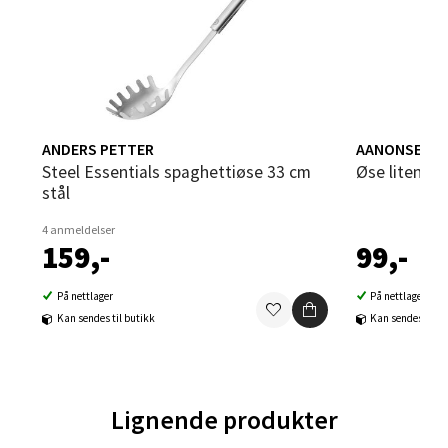
Åpent i dag 09-20
0 i butikk
Velg
ANDERS PETTER
AANONSEN
Steel Essentials spaghettiøse 33 cm
Øse liten 5
Sandvika - Thon Senter Sandvika
stål
4 anmeldelser
Brodtkorbsgate 7, 1338 Sandvika
159,-
99,-
Åpent i dag 10-21
0 i butikk
På nettlager
På nettlager
Kan sendes til butikk
Kan sendes til b
Velg
Lignende produkter