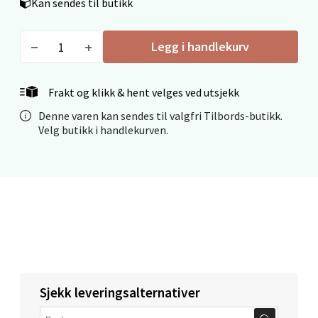
Kan sendes til butikk
0 i butikk
Legg i handlekurv
Velg
Frakt og klikk & hent velges ved utsjekk
Denne varen kan sendes til valgfri Tilbords-butikk.
Mo i Rana - Thon Senter Mo i Rana
Velg butikk i handlekurven.
Fridtjof Nansensgate 22, 8622 Mo i Rana
Åpent i dag 09-19
0 i butikk
Velg
Sjekk leveringsalternativer
Ålesund - Thon Senter Moa