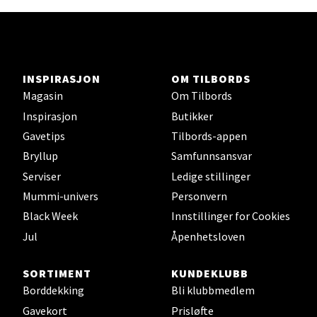
Ski - Thon Senter Ski
Ski Storsenter, Jernbanesvingen 6, 1400 Ski
INSPIRASJON
OM TILBORDS
Åpent i dag 10-21
Magasin
Om Tilbords
Inspirasjon
Butikker
0 i butikk
Gavetips
Tilbords-appen
Velg
Bryllup
Samfunnsansvar
Serviser
Ledige stillinger
Mummi-univers
Personvern
Black Week
Innstillinger for Cookies
Sortland - Sortland Storsenter
Jul
Åpenhetsloven
Strangata 26, 8400 Sortland
Åpent i dag 10-19
SORTIMENT
KUNDEKLUBB
Borddekking
Bli klubbmedlem
0 i butikk
Gavekort
Prisløfte