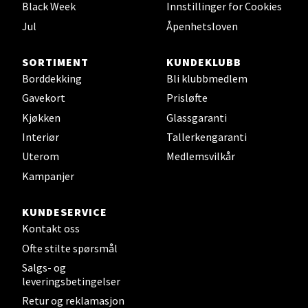
Åpent i dag 10-18
Black Week
Innstillinger for Cookies
Jul
Åpenhetsloven
0 i butikk
SORTIMENT
KUNDEKLUBB
Velg
Borddekking
Bli klubbmedlem
Gavekort
Prisløfte
Kjøkken
Glassgaranti
Leirvik - Stord
Interiør
Tallerkengaranti
Uterom
Medlemsvilkår
Torgbakken 2, 5401 Stord
Kampanjer
Åpent i dag 10-15
0 i butikk
KUNDESERVICE
Kontakt oss
Velg
Ofte stilte spørsmål
Salgs- og
leveringsbetingelser
Retur og reklamasjon