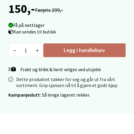
150,-
Førpris 299,-
Fridtjof Nansensgate 22, 8622 Mo i Rana
Åpent i dag 10-18
Få på nettlager
0 i butikk
Kan sendes til butikk
Velg
Legg i handlekurv
Frakt og klikk & hent velges ved utsjekk
Ålesund - Thon Senter Moa
Dette produktet takker for seg og går ut fra vårt
sortiment. Grip sjansen nå til å gjøre et godt kjøp.
Langelandsvegen 25, 6010 Ålesund
Åpent i dag 10-18
Kampanjeslutt:
Så lenge lageret rekker.
0 i butikk
Velg