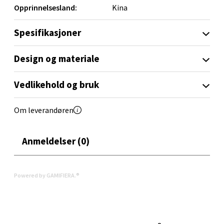
Opprinnelsesland:
Kina
0 i butikk
Spesifikasjoner
Velg
Design og materiale
Vedlikehold og bruk
Orkanger - Thon Senter Orkanger
Om leverandøren
Thon Senter Orkanger, Orkdalsveien 113, 7300
Orkanger
Åpent i dag 09-18
Anmeldelser (0)
0 i butikk
Powered by GAMIFIERA.®
Velg