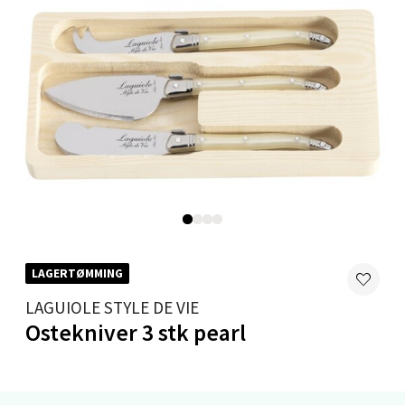
0 i butikk
Velg
Mandal - Alti Mandal
Skarvøyveien 55, 4517 Mandal
Åpent i dag 10-18
0 i butikk
LAGERTØMMING
LAGUIOLE STYLE DE VIE
Velg
Ostekniver 3 stk pearl
Mo i Rana - Thon Senter Mo i Rana