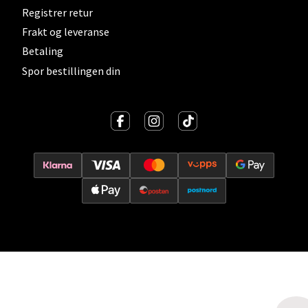
Oslo - Thon Senter Storo
Registrer retur
Frakt og leveranse
Vitaminveien 7 - 9, 0485 Oslo
Åpent i dag 10-19
Betaling
Spor bestillingen din
0 i butikk
Velg
Lillehammer - Strandtorget
Strandtorget, 2609 Lillehammer
Åpent i dag 09-18
0 i butikk
Velg