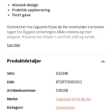
Klassisk design
Velg
Praktisk oppbevaring
Flott gave
Ostesettet fra Laguiole Style de Vie inneholder tre kniver
Bergen - Oasen Senter
laget for å gjøre serveringen både enklere og mer
elegant. Knivene har blader i rustfritt stål og solide
Folke Bernadottes vei 52, 5147 Fyllingsdalen
plasthåndtak, med en lengde på 16 cm og en
Les mer
Åpent i dag 10-18
bladtykkelse på 1,2 mm.
0 i butikk
Settet leveres i en treeske som gjør det egnet som gave
Produktdetaljer
eller som en fast del av serveringsutstyret. Knivene tåler
oppvaskmaskin og finnes i flere ulike farger – et praktisk
Velg
og dekorativt sett til enhver anledning.
SKU:
623348
EAN:
8718719301012
Artikkelnummer:
530108
Oppdal - Aunasenteret
Merke:
Laguiole Style de Vie
Aunasenteret, Sunndalsvegen 3, 7340 Oppdal
Kategori:
Ostekniver
Åpent i dag 10-18