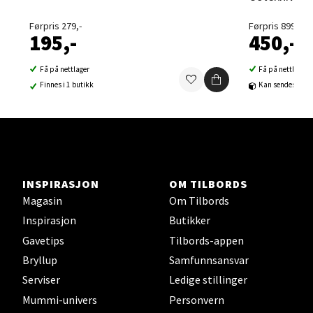
Velg
Førpris 279,-
Førpris 899,-
195,-
450,-
Få på nettlager
Få på nettlager
Finnes i 1 butikk
Kan sendes til b
Sortland - Sortland Storsenter
Strangata 26, 8400 Sortland
Åpent i dag 10-16
0 i butikk
INSPIRASJON
OM TILBORDS
Magasin
Om Tilbords
Velg
Inspirasjon
Butikker
Gavetips
Tilbords-appen
Bryllup
Samfunnsansvar
Steinkjer - Thon Senter Steinkjer
Serviser
Ledige stillinger
Mummi-univers
Personvern
Sjøfartsgata 2, 7714 Steinkjer