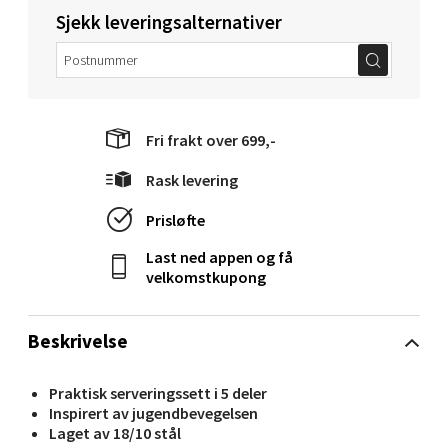
Sjekk leveringsalternativer
Moafjæra 14, 7606 Levanger
Åpent i dag 10-18
0 i butikk
Fri frakt over 699,-
Velg
Rask levering
Prisløfte
Mandal - Alti Mandal
Last ned appen og få
velkomstkupong
Skarvøyveien 55, 4517 Mandal
Åpent i dag 10-18
Beskrivelse
0 i butikk
Praktisk serveringssett i 5 deler
Velg
Inspirert av jugendbevegelsen
Laget av 18/10 stål