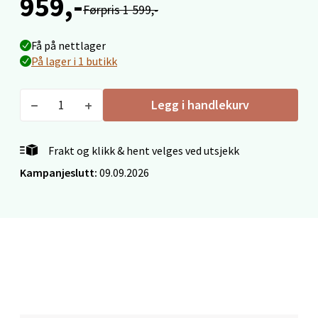
959,-
Førpris 1 599,-
Velg
Få på nettlager
På lager i 1 butikk
Stavanger og Sandnes - Thon
Legg i handlekurv
Senter Madla
Frakt og klikk & hent velges ved utsjekk
Madlakrossen nr 9, 4042 Stavanger
Kampanjeslutt:
09.09.2026
Åpent i dag 10-19
0 i butikk
Velg
Levanger - Magneten