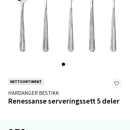
Oslo - Linderud
Erich Mogensøns vei 38, 0594 Oslo
Åpent i dag 10-19
0 i butikk
Velg
NETTSORTIMENT
HARDANGER BESTIKK
Bryne/Jæren - M44
Renessanse serveringssett 5 deler
Jupiterveien 2, 4340 Bryne
Åpent i dag 10-18
0 i butikk