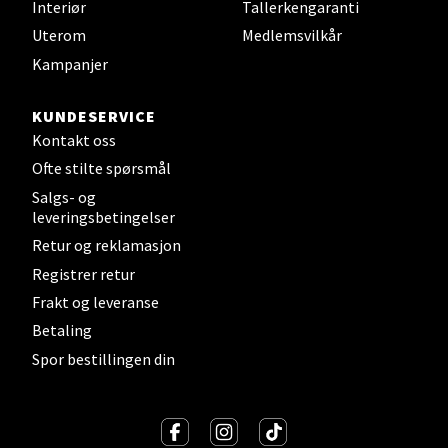
Interiør
Tallerkengaranti
Uterom
Medlemsvilkår
Sandvika - Thon Senter Sandvika
Kampanjer
Brodtkorbsgate 7, 1338 Sandvika
KUNDESERVICE
Åpent i dag 09-19
Kontakt oss
0 i butikk
Ofte stilte spørsmål
Salgs- og
leveringsbetingelser
Velg
Retur og reklamasjon
Registrer retur
Frakt og leveranse
Bergen - Thon Senter Sartor
Betaling
Spor bestillingen din
Sartorvegen 12, 5353 Straume
Åpent i dag 10-18
0 i butikk