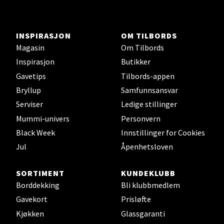
Aunasenteret, Sunndalsvegen 3, 7340 Oppdal
Åpent i dag 10-18
INSPIRASJON
OM TILBORDS
0 i butikk
Magasin
Om Tilbords
Inspirasjon
Butikker
Velg
Gavetips
Tilbords-appen
Bryllup
Samfunnsansvar
Serviser
Ledige stillinger
Orkanger - Thon Senter Orkanger
Mummi-univers
Personvern
Black Week
Innstillinger for Cookies
Thon Senter Orkanger, Orkdalsveien 113, 7300
Jul
Åpenhetsloven
Orkanger
Åpent i dag 09-18
SORTIMENT
KUNDEKLUBB
0 i butikk
Borddekking
Bli klubbmedlem
Gavekort
Prisløfte
Velg
Kjøkken
Glassgaranti