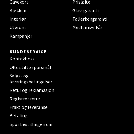
Gavekort
Prisløfte
Kjøkken
Glassgaranti
Sandefjord - Hvaltorvet
Interiør
Tallerkengaranti
Torget 7, 3210 Sandefjord
Uterom
Medlemsvilkår
Åpent i dag 10-20
Kampanjer
KUNDESERVICE
Velg
Kontakt oss
Ofte stilte spørsmål
Salgs- og
leveringsbetingelser
Tromsø - Jekta Storsenter
Retur og reklamasjon
Registrer retur
Karlsøyveien 12, 9015 Tromsø
Åpent i dag 10-21
Frakt og leveranse
Betaling
Spor bestillingen din
Velg