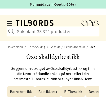
Mummidagen! Opptil -50% »
Velg
Hopp til hovedinnholdet
Bergen - Galleriet
Torgalmenningen 8, 5014 Bergen
Hovedsiden
Borddekking
Bestikk
Skalldyrbestikk
Oxo
Åpent i dag 09-21
Oxo
skalldyrbestikk
Se gjennom utvalget av
Oxo
skalldyrbestikk og finn
Velg
din favoritt! Handle enkelt på nett eller i din
nærmeste Tilbords-butikk. Vi tilbyr Klikk & Hent.
Barnebestikk
Bestikksett
Biffbestikk
Dessertbe
Gjøvik - CC Gjøvik
Jernbanesvingen 6, 2821 Gjøvik