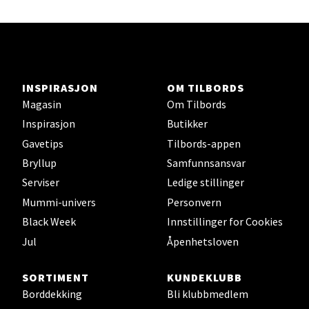
Herbarium
Lars Hertervigs gate 6, 4005 Stavanger
Åpent i dag 10-20
INSPIRASJON
OM TILBORDS
Magasin
Om Tilbords
Velg
Inspirasjon
Butikker
Gavetips
Tilbords-appen
Bryllup
Samfunnsansvar
Bergen - Horisont
Serviser
Ledige stillinger
Mummi-univers
Personvern
Myrdalsvegen 2, 5130 Nyborg
Åpent i dag 10-21
Black Week
Innstillinger for Cookies
Jul
Åpenhetsloven
Velg
SORTIMENT
KUNDEKLUBB
Borddekking
Bli klubbmedlem