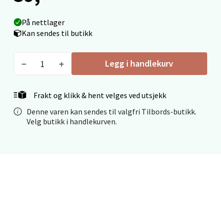
På nettlager
Kan sendes til butikk
Mo i Rana - Thon Senter Mo i Rana
Fridtjof Nansensgate 22, 8622 Mo i Rana
Legg i handlekurv
Åpent i dag 09-19
0 i butikk
Frakt og klikk & hent velges ved utsjekk
Denne varen kan sendes til valgfri Tilbords-butikk.
Velg
Velg butikk i handlekurven.
Ålesund - Thon Senter Moa
Langelandsvegen 25, 6010 Ålesund
Åpent i dag 10-20
0 i butikk