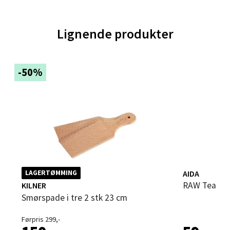
0 i butikk
Velg
Lignende produkter
-50%
Trondheim - Sirkus Shopping
Falkenborgveien 5, 7044 Trondheim
Åpent i dag 09-21
0 i butikk
Velg
AIDA
LAGERTØMMING
RAW Teak s
KILNER
Smørspade i tre 2 stk 23 cm
Ski - Thon Senter Ski
Førpris 299,-