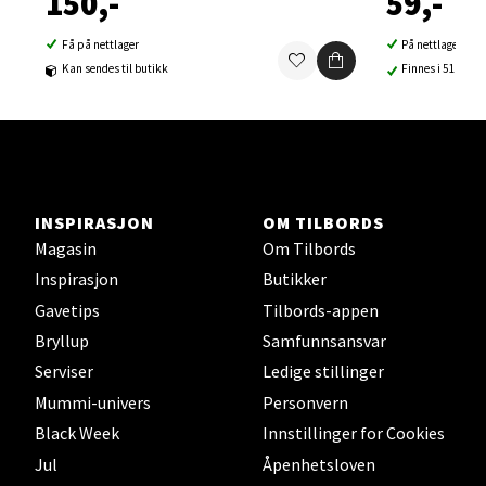
150,-
59,-
Ski Storsenter, Jernbanesvingen 6, 1400 Ski
Åpent i dag 10-21
Få på nettlager
På nettlager
0 i butikk
Kan sendes til butikk
Finnes i 51 buti
Velg
INSPIRASJON
OM TILBORDS
Sortland - Sortland Storsenter
Magasin
Om Tilbords
Inspirasjon
Butikker
Strangata 26, 8400 Sortland
Åpent i dag 10-19
Gavetips
Tilbords-appen
Bryllup
Samfunnsansvar
0 i butikk
Serviser
Ledige stillinger
Mummi-univers
Personvern
Velg
Black Week
Innstillinger for Cookies
Jul
Åpenhetsloven