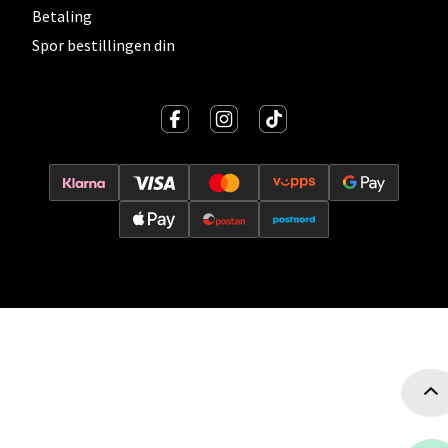
Betaling
Spor bestillingen din
Oslo - Thon Senter Storo
Vitaminveien 7 - 9, 0485 Oslo
Åpent i dag 10-21
0 i butikk
Velg
Lillehammer - Strandtorget
Strandtorget, 2609 Lillehammer
Åpent i dag 09-20
0 i butikk