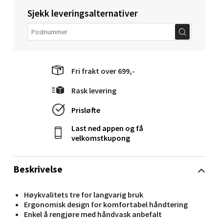
Sjekk leveringsalternativer
Velg
Molde - Moldetorget
Fri frakt over 699,-
Rask levering
Torget 1, 6413 Molde
Åpent i dag 10-20
Prisløfte
0 i butikk
Last ned appen og få
velkomstkupong
Velg
Beskrivelse
Narvik - Thon Senter Malmporten
Høykvalitets tre for langvarig bruk
Ergonomisk design for komfortabel håndtering
Enkel å rengjøre med håndvask anbefalt
Bolagsgata 1, 8514 Narvik