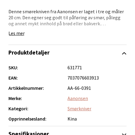
Åpent i dag 10-20
Denne smørekniven fra Aanonsen er laget i tre og måler
0 i butikk
20 cm. Den egner seg godt til påføring av smør, pålegg
og annet mykt innhold på brød eller bakverk.
Velg
Les mer
Kniven har et ergonomisk håndtak som gir et stabilt
grep, og det enkle designet gjør den lett å rengjøre og
oppbevare. Tåler daglig bruk og bør vaskes for hånd for å
Produktdetaljer
bevare kvaliteten.
Bergen - Oasen Senter
SKU:
631771
Folke Bernadottes vei 52, 5147 Fyllingsdalen
EAN:
7037076603913
Åpent i dag 10-21
Artikkelnummer:
AA-66-0391
0 i butikk
Merke:
Aanonsen
Kategori:
Smørkniver
Velg
Opprinnelsesland:
Kina
Spesifikasjoner