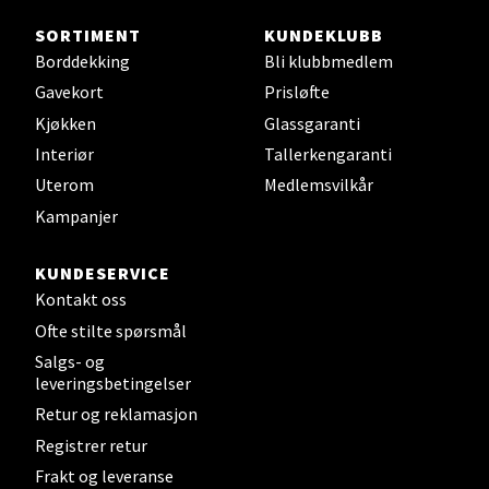
Steinkjer - Thon Senter Steinkjer
SORTIMENT
KUNDEKLUBB
Borddekking
Bli klubbmedlem
Sjøfartsgata 2, 7714 Steinkjer
Gavekort
Prisløfte
Åpent i dag 10-20
Kjøkken
Glassgaranti
0 i butikk
Interiør
Tallerkengaranti
Uterom
Medlemsvilkår
Velg
Kampanjer
KUNDESERVICE
Kontakt oss
Leirvik - Stord
Ofte stilte spørsmål
Torgbakken 2, 5401 Stord
Salgs- og
Åpent i dag 10-17
leveringsbetingelser
Retur og reklamasjon
0 i butikk
Registrer retur
Frakt og leveranse
Velg