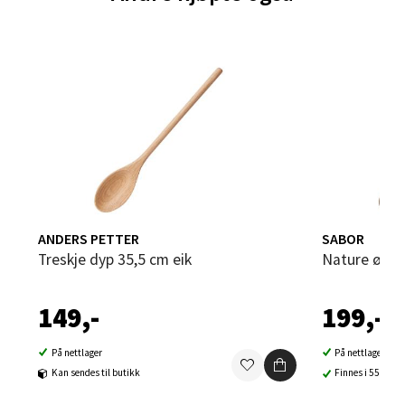
Sandvika - Thon Senter Sandvika
Brodtkorbsgate 7, 1338 Sandvika
Åpent i dag 10-21
0 i butikk
Velg
ANDERS PETTER
SABOR
Treskje dyp 35,5 cm eik
Nature øse 
149,-
199,-
Bergen - Thon Senter Sartor
På nettlager
På nettlager
Sartorvegen 12, 5353 Straume
Kan sendes til butikk
Finnes i 55 buti
Åpent i dag 10-21