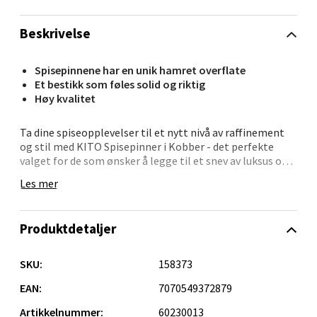
0 i butikk
Beskrivelse
Velg
Spisepinnene har en unik hamret overflate
Et bestikk som føles solid og riktig
Høy kvalitet
Narvik - Thon Senter Malmporten
Ta dine spiseopplevelser til et nytt nivå av raffinement
Bolagsgata 1, 8514 Narvik
og stil med KITO Spisepinner i Kobber - det perfekte
valget for de som ønsker å legge til et snev av luksus og
Åpent i dag 10-20
eksklusivitet til borddekkingen!
Les mer
0 i butikk
Disse bemerkelsesverdige spisepinnene er nøye
utformet med fokus på både funksjonalitet og estetikk.
Velg
Produktdetaljer
Hver del er preget av en vakker kobberfinish som gir en
unik og fortryllende visuell appell. Med KITO Spisepinner
vil du oppleve en perfekt balanse og en behagelig følelse
SKU:
158373
i hånden, noe som gjør spisingen til en autentisk og
fornøyelig opplevelse.
EAN:
7070549372879
Bergen - Oasen Senter
Artikkelnummer:
60230013
Kobberfinishen tilfører en følelse av eksklusivitet og