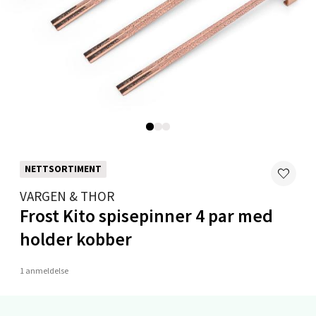
Madlakrossen nr 9, 4042 Stavanger
Åpent i dag 10-20
0 i butikk
Velg
Levanger - Magneten
NETTSORTIMENT
Moafjæra 14, 7606 Levanger
VARGEN & THOR
Åpent i dag 10-20
Frost Kito spisepinner 4 par med
0 i butikk
holder kobber
1 anmeldelse
Velg