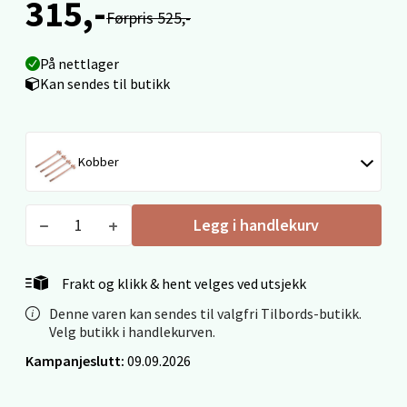
315,-
Førpris 525,-
Mandal - Alti Mandal
På nettlager
Skarvøyveien 55, 4517 Mandal
Kan sendes til butikk
Åpent i dag 10-20
0 i butikk
Kobber
Velg
Legg i handlekurv
Mo i Rana - Thon Senter Mo i Rana
Frakt og klikk & hent velges ved utsjekk
Fridtjof Nansensgate 22, 8622 Mo i Rana
Denne varen kan sendes til valgfri Tilbords-butikk.
Åpent i dag 09-19
Velg butikk i handlekurven.
0 i butikk
Kampanjeslutt:
09.09.2026