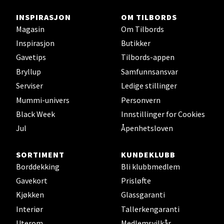
0 i butikk
INSPIRASJON
OM TILBORDS
Magasin
Om Tilbords
Velg
Inspirasjon
Butikker
Gavetips
Tilbords-appen
Bryllup
Samfunnsansvar
Ski - Thon Senter Ski
Serviser
Ledige stillinger
Mummi-univers
Personvern
Ski Storsenter, Jernbanesvingen 6, 1400 Ski
Black Week
Innstillinger for Cookies
Åpent i dag 10-21
Jul
Åpenhetsloven
0 i butikk
SORTIMENT
KUNDEKLUBB
Velg
Borddekking
Bli klubbmedlem
Gavekort
Prisløfte
Kjøkken
Glassgaranti
Interiør
Tallerkengaranti
Sortland - Sortland Storsenter
Uterom
Medlemsvilkår