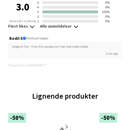
5
0%
3.0
Orkanger - Thon Senter Orkanger
4
0%
3
100%
2
0%
Thon Senter Orkanger, Orkdalsveien 113, 7300
1
0%
Basert på 1 vurdering
Flest likes
Alle anmeldelser
Orkanger
Åpent i dag 09-20
Bodil S
Verifisert kjøper
0 i butikk
Vargen & Thor - Frost Kito spisepinner 4 par med holder kobber
6 mo. ago
Velg
Powered by GAMIFIERA.®
Sandvika - Thon Senter Sandvika
Lignende produkter
Brodtkorbsgate 7, 1338 Sandvika
Åpent i dag 10-21
-50%
-50%
0 i butikk