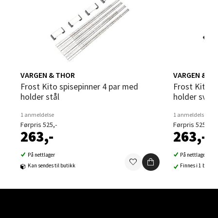
Velg
Bergen - Thon Senter Sartor
VARGEN & THOR
VARGEN & T
Sartorvegen 12, 5353 Straume
Frost Kito spisepinner 4 par med
Frost Kito spisepinner 4 par med
Åpent i dag 10-21
holder stål
holder svart
0 i butikk
1 anmeldelse
1 anmeldelse
Førpris 525,-
Førpris 525,-
Velg
263,-
263,-
På nettlager
På nettlager
Kan sendes til butikk
Finnes i 1 butikk
Trondheim - Sirkus Shopping
Falkenborgveien 5, 7044 Trondheim
Åpent i dag 09-21