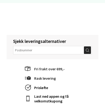
Velg
Ålesund - Thon Senter Moa
Langelandsvegen 25, 6010 Ålesund
Åpent i dag 10-20
Sjekk leveringsalternativer
0 i butikk
Velg
Fri frakt over 699,-
Rask levering
Molde - Moldetorget
Prisløfte
Torget 1, 6413 Molde
Last ned appen og få
Åpent i dag 10-20
velkomstkupong