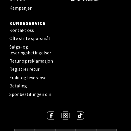
Kampanjer
Strangata 26, 8400 Sortland
Åpent i dag 10-19
KUNDESERVICE
0 i butikk
Kontakt oss
Ofte stilte spørsmål
Velg
Salgs- og
leveringsbetingelser
Retur og reklamasjon
Steinkjer - Thon Senter Steinkjer
Registrer retur
Frakt og leveranse
Sjøfartsgata 2, 7714 Steinkjer
Betaling
Åpent i dag 10-20
Spor bestillingen din
0 i butikk
Velg