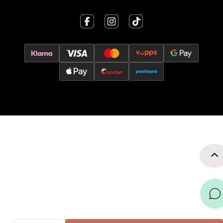
Falkenborgveien 5, 7044 Trondheim
Åpent i dag 09-21
0 i butikk
Velg
Ski - Thon Senter Ski
Ski Storsenter, Jernbanesvingen 6, 1400 Ski
Åpent i dag 10-21
0 i butikk
Velg