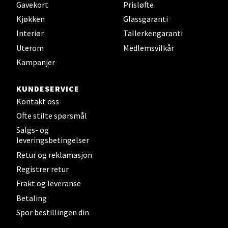
Gavekort
Prisløfte
0 i butikk
Kjøkken
Glassgaranti
Interiør
Tallerkengaranti
Velg
Uterom
Medlemsvilkår
Kampanjer
KUNDESERVICE
Bergen - Thon Senter Sartor
Kontakt oss
Ofte stilte spørsmål
Sartorvegen 12, 5353 Straume
Åpent i dag 10-21
Salgs- og
leveringsbetingelser
0 i butikk
Retur og reklamasjon
Registrer retur
Velg
Frakt og leveranse
Betaling
Spor bestillingen din
Trondheim - Sirkus Shopping