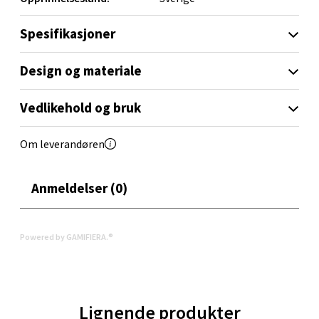
Savonia gir bordet et tidløst og harmonisk uttrykk – hver
Torget 1, 6413 Molde
dag.
Åpent i dag 10-20
Spesifikasjoner
0 i butikk
Design og materiale
Velg
Vedlikehold og bruk
Om leverandøren
Narvik - Thon Senter Malmporten
Anmeldelser (0)
Bolagsgata 1, 8514 Narvik
Åpent i dag 10-20
0 i butikk
Powered by GAMIFIERA.®
Velg
Lignende produkter