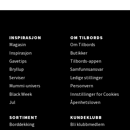
Velg
Orkanger - Thon Senter Orkanger
INSPIRASJON
OM TILBORDS
Thon Senter Orkanger, Orkdalsveien 113, 7300
Magasin
Om Tilbords
Orkanger
Inspirasjon
Butikker
Åpent i dag 09-20
Gavetips
Tilbords-appen
0 i butikk
Bryllup
Samfunnsansvar
Serviser
Ledige stillinger
Velg
Mummi-univers
Personvern
Black Week
Innstillinger for Cookies
Jul
Åpenhetsloven
Sandvika - Thon Senter Sandvika
SORTIMENT
KUNDEKLUBB
Brodtkorbsgate 7, 1338 Sandvika
Borddekking
Bli klubbmedlem
Åpent i dag 10-21