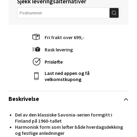
Sjekk leveringsalternativer
Velg
Mandal - Alti Mandal
Fri frakt over 699,-
Skarvøyveien 55, 4517 Mandal
Rask levering
Åpent i dag 10-20
Prisløfte
0 i butikk
Last ned appen og få
velkomstkupong
Velg
Beskrivelse
Mo i Rana - Thon Senter Mo i Rana
Del av den klassiske Savonia-serien formgitt i
Finland på 1960-tallet
Fridtjof Nansensgate 22, 8622 Mo i Rana
Harmonisk form som løfter både hverdagsdekking
Åpent i dag 09-19
og festlige anledninger