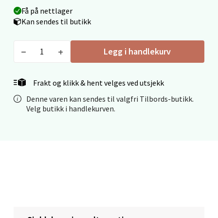
Stavanger og Sandnes - Thon
Få på nettlager
Senter Madla
Kan sendes til butikk
Madlakrossen nr 9, 4042 Stavanger
Legg i handlekurv
Åpent i dag 10-20
0 i butikk
Frakt og klikk & hent velges ved utsjekk
Velg
Denne varen kan sendes til valgfri Tilbords-butikk.
Velg butikk i handlekurven.
Levanger - Magneten
Moafjæra 14, 7606 Levanger
Åpent i dag 10-20
0 i butikk