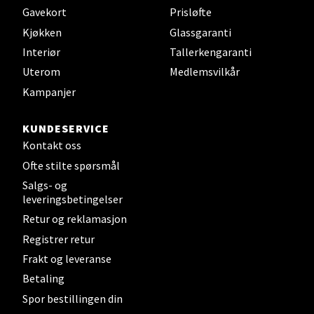
Gavekort
Prisløfte
Velg
Kjøkken
Glassgaranti
Interiør
Tallerkengaranti
Uterom
Medlemsvilkår
Steinkjer - Thon Senter Steinkjer
Kampanjer
Sjøfartsgata 2, 7714 Steinkjer
KUNDESERVICE
Åpent i dag 10-20
Kontakt oss
0 i butikk
Ofte stilte spørsmål
Salgs- og
Velg
leveringsbetingelser
Retur og reklamasjon
Registrer retur
Frakt og leveranse
Leirvik - Stord
Betaling
Torgbakken 2, 5401 Stord
Spor bestillingen din
Åpent i dag 10-17