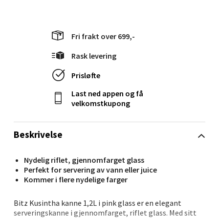
Langelandsvegen 25, 6010 Ålesund
Åpent i dag 10-20
Fri frakt over 699,-
0 i butikk
Rask levering
Velg
Prisløfte
Last ned appen og få
velkomstkupong
Molde - Moldetorget
Beskrivelse
Torget 1, 6413 Molde
Åpent i dag 10-20
Nydelig riflet, gjennomfarget glass
0 i butikk
Perfekt for servering av vann eller juice
Kommer i flere nydelige farger
Velg
Bitz Kusintha kanne 1,2L i pink glass er en elegant
serveringskanne i gjennomfarget, riflet glass. Med sitt