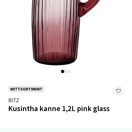
Velg
Levanger - Magneten
Moafjæra 14, 7606 Levanger
Åpent i dag 10-20
0 i butikk
Velg
NETTSORTIMENT
BITZ
Kusintha kanne 1,2L pink glass
Mandal - Alti Mandal
Skarvøyveien 55, 4517 Mandal
Åpent i dag 10-20