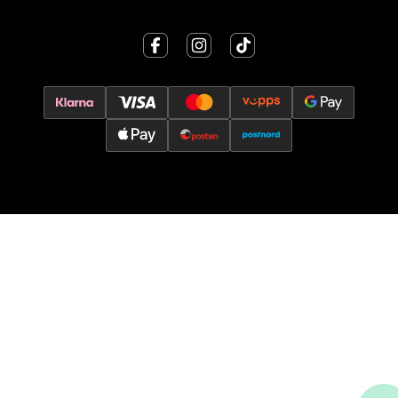
0 i butikk
Velg
Oslo - Thon Senter Storo
Vitaminveien 7 - 9, 0485 Oslo
Åpent i dag 10-21
0 i butikk
Velg
Lillehammer - Strandtorget