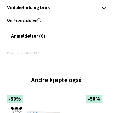
Velg
Vedlikehold og bruk
Om leverandøren
Oppdal - Aunasenteret
Anmeldelser (0)
Aunasenteret, Sunndalsvegen 3, 7340 Oppdal
Åpent i dag 10-19
0 i butikk
Powered by GAMIFIERA.®
Velg
Andre kjøpte også
Orkanger - Thon Senter Orkanger
-50%
-50%
Thon Senter Orkanger, Orkdalsveien 113, 7300
Orkanger