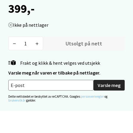
399,-
0 i butikk
Velg
Ikke på nettlager
Utsolgt på nett
Mo i Rana - Thon Senter Mo i Rana
Frakt og klikk & hent velges ved utsjekk
Fridtjof Nansensgate 22, 8622 Mo i Rana
Åpent i dag 09-19
Varsle meg når varen er tilbake på nettlager.
0 i butikk
Varsle meg
Dette nettstedet er beskyttet av reCAPTCHA. Googles
personvernregler
og
Velg
brukervilkår
gjelder.
Ålesund - Thon Senter Moa