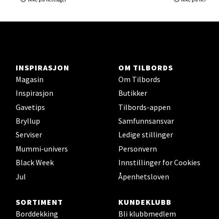
Ski - Thon Senter Ski
Ski Storsenter, Jernbanesvingen 6, 1400 Ski
Åpent i dag 10-21
INSPIRASJON
OM TILBORDS
Magasin
Om Tilbords
0 i butikk
Inspirasjon
Butikker
Gavetips
Tilbords-appen
Velg
Bryllup
Samfunnsansvar
Serviser
Ledige stillinger
Mummi-univers
Personvern
Sortland - Sortland Storsenter
Black Week
Innstillinger for Cookies
Jul
Åpenhetsloven
Strangata 26, 8400 Sortland
Åpent i dag 10-19
SORTIMENT
KUNDEKLUBB
0 i butikk
Borddekking
Bli klubbmedlem