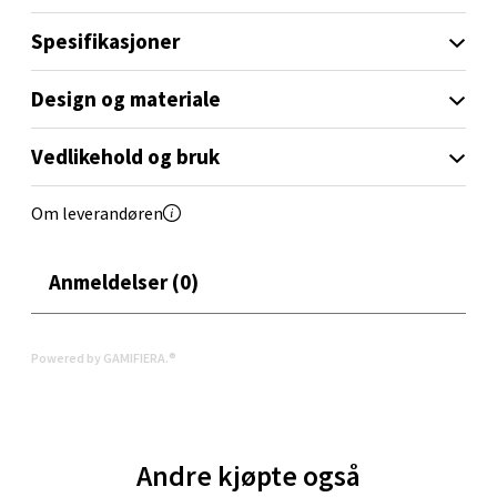
Spesifikasjoner
Velg
Design og materiale
Vedlikehold og bruk
Orkanger - Thon Senter Orkanger
Om leverandøren
Thon Senter Orkanger, Orkdalsveien 113, 7300
Orkanger
Åpent i dag 09-20
Anmeldelser (0)
0 i butikk
Powered by GAMIFIERA.®
Velg
Andre kjøpte også
Sandvika - Thon Senter Sandvika