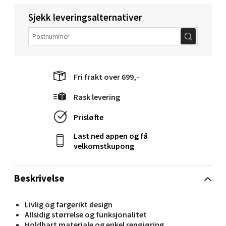
Molde - Moldetorget
Sjekk leveringsalternativer
Torget 1, 6413 Molde
Åpent i dag 10-20
0 i butikk
Fri frakt over 699,-
Velg
Rask levering
Prisløfte
Last ned appen og få
Narvik - Thon Senter Malmporten
velkomstkupong
Bolagsgata 1, 8514 Narvik
Åpent i dag 10-20
Beskrivelse
0 i butikk
Livlig og fargerikt design
Allsidig størrelse og funksjonalitet
Velg
Holdbart materiale og enkel rengjøring