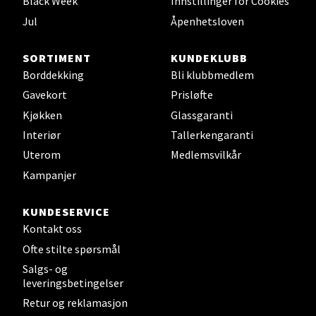
Black Week
Innstillinger for Cookies
0 i butikk
Jul
Åpenhetsloven
Velg
SORTIMENT
KUNDEKLUBB
Borddekking
Bli klubbmedlem
Gavekort
Prisløfte
Kjøkken
Glassgaranti
Leirvik - Stord
Interiør
Tallerkengaranti
Torgbakken 2, 5401 Stord
Uterom
Medlemsvilkår
Åpent i dag 10-17
Kampanjer
0 i butikk
KUNDESERVICE
Kontakt oss
Velg
Ofte stilte spørsmål
Salgs- og
leveringsbetingelser
Oslo - Thon Senter Storo
Retur og reklamasjon