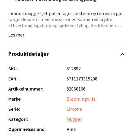
Limone mugge 1,6L gul er laget av steintøy i en varm gul
farge. Dekorert med fine sitroner. Kannen vil krydre
ethvert middagsbord og kjøkkenstyling. Bruk kannen
Bergen - Oasen Senter
som en vase for et uformelt utseende. Fargevariasjoner
Les mer
kan forekomme, da hver krukke er dekorert for hånd.
Folke Bernadottes vei 52, 5147 Fyllingsdalen
Åpent i dag 10-21
Produktdetaljer
0 i butikk
SKU:
612892
Velg
EAN:
5711173315208
Artikkelnummer:
82060166
Merke:
Bloomingville
Oppdal - Aunasenteret
Serie:
Limone
Aunasenteret, Sunndalsvegen 3, 7340 Oppdal
Kategori:
Mugger
Åpent i dag 10-19
Opprinnelsesland:
Kina
0 i butikk