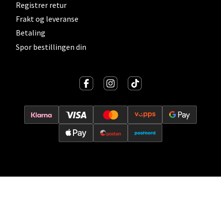
Registrer retur
Vitaminveien 7 - 9, 0485 Oslo
Frakt og leveranse
Åpent i dag 10-21
Betaling
0 i butikk
Spor bestillingen din
Velg
Lillehammer - Strandtorget
Strandtorget, 2609 Lillehammer
Åpent i dag 09-20
0 i butikk
Velg