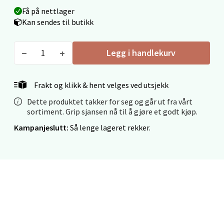
Fridtjof Nansensgate 22, 8622 Mo i Rana
Få på nettlager
Åpent i dag 09-19
Kan sendes til butikk
0 i butikk
Legg i handlekurv
Velg
Frakt og klikk & hent velges ved utsjekk
Dette produktet takker for seg og går ut fra vårt
Ålesund - Thon Senter Moa
sortiment. Grip sjansen nå til å gjøre et godt kjøp.
Kampanjeslutt:
Så lenge lageret rekker.
Langelandsvegen 25, 6010 Ålesund
Åpent i dag 10-20
0 i butikk
Velg