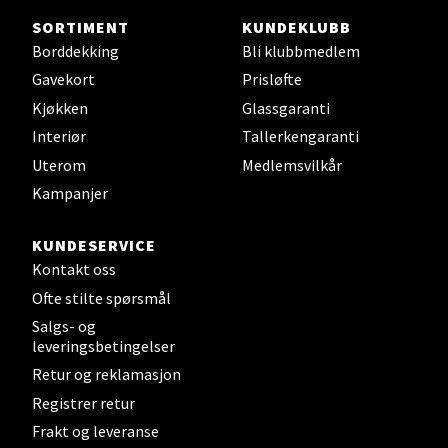
0 i butikk
SORTIMENT
KUNDEKLUBB
Borddekking
Bli klubbmedlem
Velg
Gavekort
Prisløfte
Kjøkken
Glassgaranti
Interiør
Tallerkengaranti
Uterom
Medlemsvilkår
Bergen - Oasen Senter
Kampanjer
Folke Bernadottes vei 52, 5147 Fyllingsdalen
Åpent i dag 10-21
KUNDESERVICE
Kontakt oss
0 i butikk
Ofte stilte spørsmål
Salgs- og
Velg
leveringsbetingelser
Retur og reklamasjon
Registrer retur
Oppdal - Aunasenteret
Frakt og leveranse