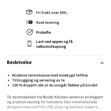
Fri frakt over 699,-
Stavanger og Sandnes - Thon
Rask levering
Senter Madla
Prisløfte
Madlakrossen nr 9, 4042 Stavanger
Last ned appen og få
Åpent i dag 10-20
velkomstkupong
0 i butikk
Beskrivelse
Velg
Moderne termokanne med innebygd tefilter
Til brygging og servering av te
100 % dryppfri slik at du unngår flekker på bordet
Levanger - Magneten
Te-termokannen fra Nordic Kitchen-serien er en elegant
og praktisk løsning for teelskere. Den minimalistiske
Moafjæra 14, 7606 Levanger
designen med rustfritt stål, plast og bambus skaper en
Åpent i dag 10-20