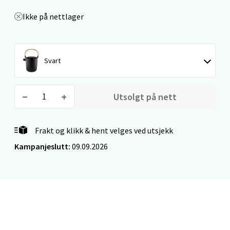
Oslo - Linderud
Ikke på nettlager
Erich Mogensøns vei 38, 0594 Oslo
Åpent i dag 10-21
Svart
0 i butikk
Velg
Utsolgt på nett
Frakt og klikk & hent velges ved utsjekk
Bryne/Jæren - M44
Kampanjeslutt:
09.09.2026
Jupiterveien 2, 4340 Bryne
Åpent i dag 10-20
0 i butikk
Velg