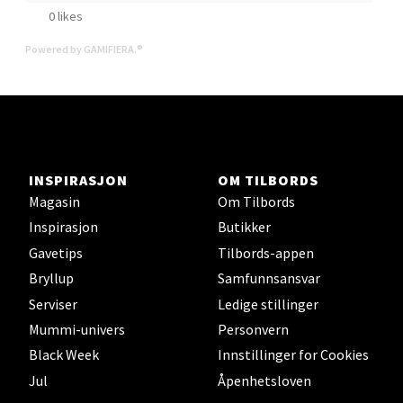
0 likes
Powered by GAMIFIERA.®
Molde - Moldetorget
Torget 1, 6413 Molde
Åpent i dag 10-20
0 i butikk
INSPIRASJON
OM TILBORDS
Magasin
Om Tilbords
Velg
Inspirasjon
Butikker
Gavetips
Tilbords-appen
Bryllup
Samfunnsansvar
Narvik - Thon Senter
Serviser
Ledige stillinger
Malmporten
Mummi-univers
Personvern
Black Week
Innstillinger for Cookies
Bolagsgata 1, 8514 Narvik
Jul
Åpenhetsloven
Åpent i dag 10-20