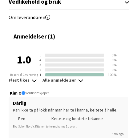
Vedlikehold og bruk
Rana
Om leverandøren
Fridtjof Nansensgate 22, 8622 Mo i Rana
Åpent i dag 09-19
Anmeldelser (1)
0 i butikk
Velg
5
0%
1.0
4
0%
3
0%
2
0%
1
100%
Basert på 1 vurdering
Flest likes
Alle anmeldelser
Ålesund - Thon Senter Moa
Kim O
Verifisert kjøper
Langelandsvegen 25, 6010 Ålesund
Dårlig
Åpent i dag 10-20
Kan ikke ta på lokk når man har te i kanna, keitete å helle.
0 i butikk
Pen
Keitete og knotete tekanne
Eva Solo - Nordic Kitchen te-termokanne 1L svart
Velg
7 mo. ago