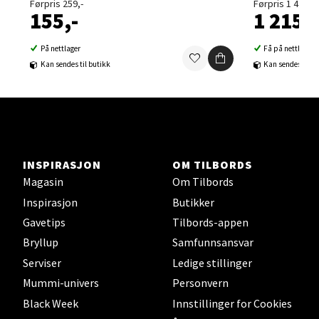
Førpris 259,-
Førpris 1 429,-
155,-
1 215,-
Velg
På nettlager
Få på nettlager
Kan sendes til butikk
Kan sendes til b
Sortland - Sortland Storsenter
Strangata 26, 8400 Sortland
Åpent i dag 10-19
INSPIRASJON
OM TILBORDS
0 i butikk
Magasin
Om Tilbords
Inspirasjon
Butikker
Velg
Gavetips
Tilbords-appen
Bryllup
Samfunnsansvar
Serviser
Ledige stillinger
Steinkjer - Thon Senter Steinkjer
Mummi-univers
Personvern
Black Week
Innstillinger for Cookies
Sjøfartsgata 2, 7714 Steinkjer