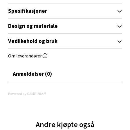
og dekor.
0 i butikk
Spesifikasjoner
Design og materiale
Velg
Vedlikehold og bruk
Orkanger - Thon Senter Orkanger
Om leverandøren
Thon Senter Orkanger, Orkdalsveien 113, 7300
Anmeldelser (0)
Orkanger
Åpent i dag 09-20
0 i butikk
Powered by GAMIFIERA.®
Velg
Andre kjøpte også