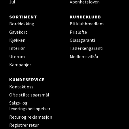
Jul
Åpenhetsloven
Åpent i dag 10-20
0 i butikk
SORTIMENT
KUNDEKLUBB
Borddekking
Bli klubbmedlem
Velg
Gavekort
Prisløfte
Kjøkken
Glassgaranti
Interiør
Tallerkengaranti
Uterom
Medlemsvilkår
Leirvik - Stord
Kampanjer
Torgbakken 2, 5401 Stord
Åpent i dag 10-17
KUNDESERVICE
Kontakt oss
0 i butikk
Ofte stilte spørsmål
Salgs- og
Velg
leveringsbetingelser
Retur og reklamasjon
Registrer retur