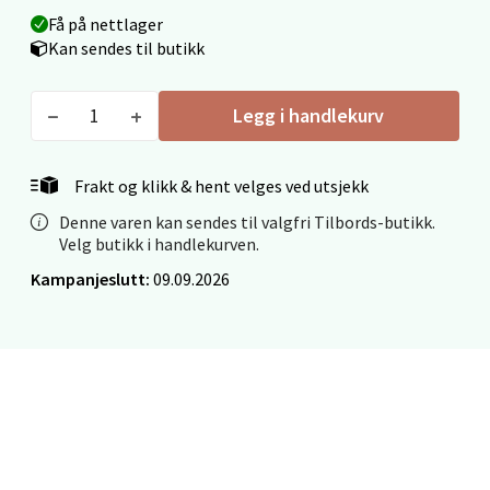
Mo i Rana - Thon Senter Mo i Rana
Få på nettlager
Kan sendes til butikk
Fridtjof Nansensgate 22, 8622 Mo i Rana
Åpent i dag 09-19
0 i butikk
Legg i handlekurv
Velg
Frakt og klikk & hent velges ved utsjekk
Denne varen kan sendes til valgfri Tilbords-butikk.
Velg butikk i handlekurven.
Ålesund - Thon Senter Moa
Kampanjeslutt:
09.09.2026
Langelandsvegen 25, 6010 Ålesund
Åpent i dag 10-20
0 i butikk
Velg