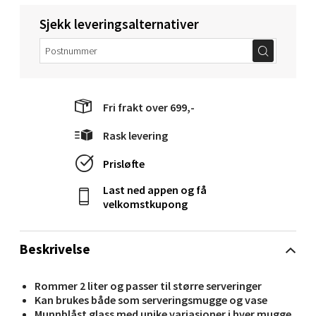
Sjekk leveringsalternativer
Molde - Moldetorget
Torget 1, 6413 Molde
Åpent i dag 10-20
Fri frakt over 699,-
0 i butikk
Rask levering
Velg
Prisløfte
Last ned appen og få
velkomstkupong
Narvik - Thon Senter Malmporten
Beskrivelse
Bolagsgata 1, 8514 Narvik
Åpent i dag 10-20
Rommer 2 liter og passer til større serveringer
0 i butikk
Kan brukes både som serveringsmugge og vase
Munnblåst glass med unike variasjoner i hver mugge