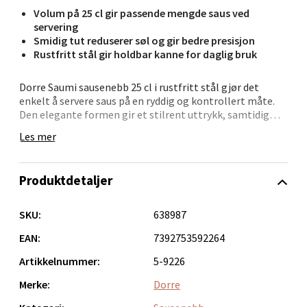
Volum på 25 cl gir passende mengde saus ved
Bergen - Oasen Senter
servering
Smidig tut reduserer søl og gir bedre presisjon
Rustfritt stål gir holdbar kanne for daglig bruk
Folke Bernadottes vei 52, 5147 Fyllingsdalen
Åpent i dag 10-18
Dorre Saumi sausenebb 25 cl i rustfritt stål gjør det
0 i butikk
enkelt å servere saus på en ryddig og kontrollert måte.
Den elegante formen gir et stilrent uttrykk, samtidig
som det ligger godt i hånden når du heller.
Velg
Les mer
Bruk det til å servere saus, dressing eller annet tilbehør
direkte på tallerkenen. Den smarte tuten hjelper deg å
Produktdetaljer
treffe riktig og redusere søl, noe som gjør serveringen
Oppdal - Aunasenteret
mer presis og behagelig – både for deg og gjestene.
SKU:
638987
• Rustfritt stål
Aunasenteret, Sunndalsvegen 3, 7340 Oppdal
• Kapasitet på 25 cl
EAN:
7392753592264
Åpent i dag 10-18
• Helletut for jevn og presis servering
Artikkelnummer:
5-9226
• Enkel å håndtere
0 i butikk
• Stilrent og praktisk design
Merke:
Dorre
Et praktisk serveringsredskap som gir bedre kontroll i