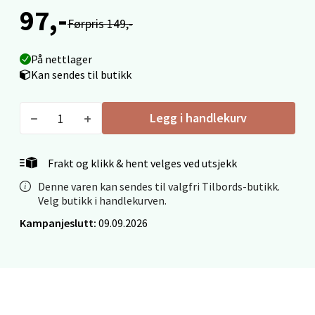
0 i butikk
97,-
Førpris 149,-
Velg
På nettlager
Kan sendes til butikk
Ålesund - Thon Senter Moa
Legg i handlekurv
Langelandsvegen 25, 6010 Ålesund
Frakt og klikk & hent velges ved utsjekk
Åpent i dag 10-18
Denne varen kan sendes til valgfri Tilbords-butikk.
0 i butikk
Velg butikk i handlekurven.
Kampanjeslutt:
09.09.2026
Velg
Molde - Moldetorget