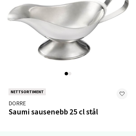
Velg
Mandal - Alti Mandal
Skarvøyveien 55, 4517 Mandal
Åpent i dag 10-18
0 i butikk
Velg
NETTSORTIMENT
DORRE
Mo i Rana - Thon Senter Mo i Rana
Saumi sausenebb 25 cl stål
Fridtjof Nansensgate 22, 8622 Mo i Rana
Åpent i dag 10-18