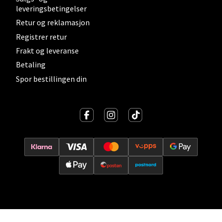
leveringsbetingelser
0 i butikk
Retur og reklamasjon
Registrer retur
Velg
Frakt og leveranse
Betaling
Spor bestillingen din
Lillehammer - Strandtorget
Strandtorget, 2609 Lillehammer
Åpent i dag 09-18
0 i butikk
Velg
Strømmen - Thon Senter Strømmen