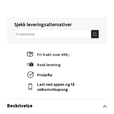
Torget 1, 6413 Molde
Åpent i dag 10-18
0 i butikk
Sjekk leveringsalternativer
Velg
Fri frakt over 699,-
Narvik - Thon Senter Malmporten
Rask levering
Bolagsgata 1, 8514 Narvik
Prisløfte
Åpent i dag 10-18
0 i butikk
Last ned appen og få
velkomstkupong
Velg
Beskrivelse