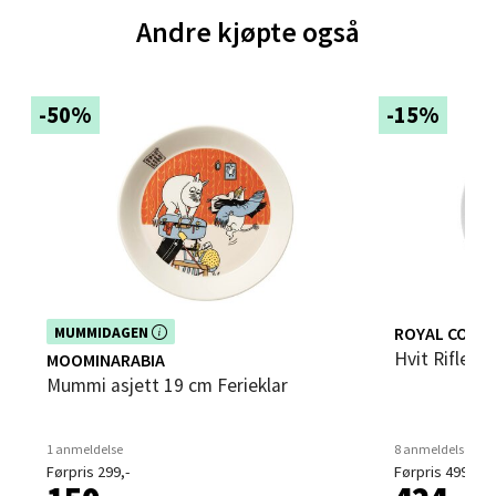
Andre kjøpte også
0 i butikk
Velg
-50%
-15%
Bergen - Thon Senter Sartor
Sartorvegen 12, 5353 Straume
Åpent i dag 10-18
0 i butikk
Dette produktet er inkludert i vår kampanje. Benytt
ROYAL COPE
MUMMIDAGEN
deg av rabatten i dag!
Hvit Riflet 
MOOMINARABIA
Velg
Mummi asjett 19 cm Ferieklar
1 anmeldelse
8 anmeldelser
Førpris 299,-
Førpris 499,-
Trondheim - Sirkus Shopping