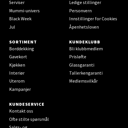
Serviser
Ledige stillinger
Velg
Mummi-univers
Personvern
Black Week
Innstillinger for Cookies
Jul
Åpenhetsloven
Leirvik - Stord
SORTIMENT
KUNDEKLUBB
Torgbakken 2, 5401 Stord
Borddekking
Bli klubbmedlem
Åpent i dag 10-15
Gavekort
Prisløfte
0 i butikk
Kjøkken
Glassgaranti
Interiør
Tallerkengaranti
Velg
Uterom
Medlemsvilkår
Kampanjer
KUNDESERVICE
Oslo - Thon Senter Storo
Kontakt oss
Vitaminveien 7 - 9, 0485 Oslo
Ofte stilte spørsmål
Åpent i dag 10-19
Salgs- og