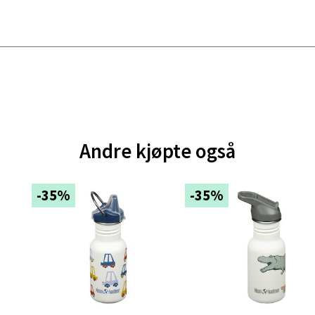
e - Moldetorget
 1, 6413 Molde
 dag 10-20
V
tikk
ik - Thon Senter Malmporten
Andre kjøpte også
gata 1, 8514 Narvik
 dag 10-20
V
-35%
-35%
tikk
en - Oasen Senter
ernadottes vei 52, 5147 Fyllingsdalen
 dag 10-21
V