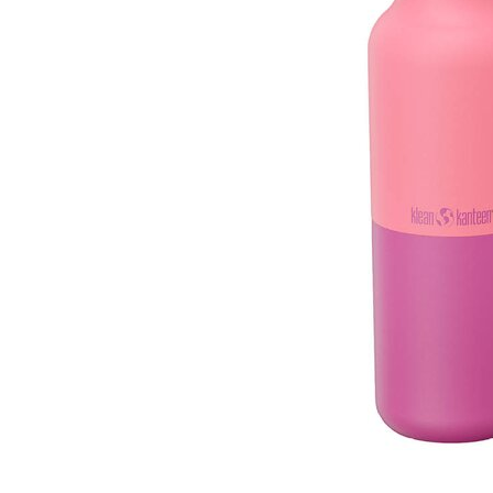
Oslo
Erich 
Åpent i
0 i bu
Bryn
Jupiter
Åpent i
0 i bu
Stav
Madl