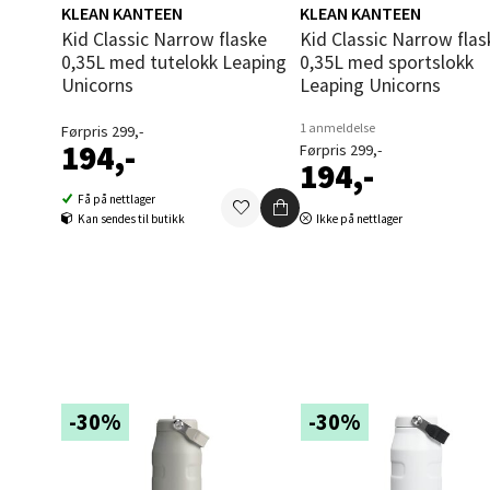
KLEAN KANTEEN
KLEAN KANTEEN
0 i bu
Kid Classic Narrow flaske
Kid Classic Narrow flaske
0,35L med tutelokk Leaping
0,35L med sportslokk
Unicorns
Leaping Unicorns
Oppd
1 anmeldelse
Førpris 299,-
194,-
Førpris 299,-
Aunase
194,-
Åpent i
Få på nettlager
0 i bu
Kan sendes til butikk
Ikke på nettlager
Orka
Thon S
Åpent i
0 i bu
-30%
-30%