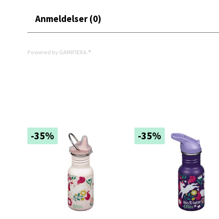
Mold
Anmeldelser (0)
Torget
Åpent i
0 i bu
Powered by GAMIFIERA.®
Narv
Bolags
Åpent i
-35%
-35%
0 i bu
Berg
Folke B
Åpent i