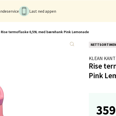
 dag 10-21
V
ndeservice
Last ned appen
tikk
Rise termoflaske 0,59L med bærehank Pink Lemonade
en - Thon Senter Lagunen
veien 1, 5239 Bergen
NETTSORTIME
 dag 10-21
V
KLEAN KANT
tikk
Rise te
Pink Le
tiansand - Markens
arkens markensgate 25B, 4611 Kristiansand
 dag 09-18
V
359
tikk