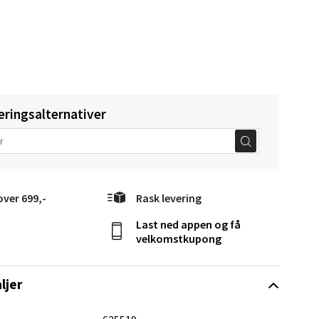
Vel
g
eringsalternativer
elg
over 699,-
Rask levering
Last ned appen og få
velkomstkupong
ljer
elg