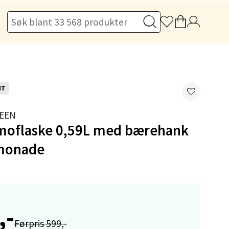
elg
NT
elg
EEN
rmoflaske 0,59L med bærehank
monade
elg
,-
Førpris 599,-