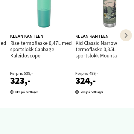
elg
KLEAN KANTEEN
KLEAN KANTEEN
Rise termoflaske 0,47L med
Kid Classic Narrow
sportslokk Cabbage
termoflaske 0,35L med
Kaleidoscope
sportslokk Mountain Scap
Førpris 539,-
Førpris 499,-
323,-
324,-
elg
Ikke på nettlager
Ikke på nettlager