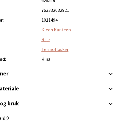
625519
763332082921
r:
1011494
Klean Kanteen
Rise
elg
Termoflasker
nd:
Kina
oner
ateriale
elg
 og bruk
en