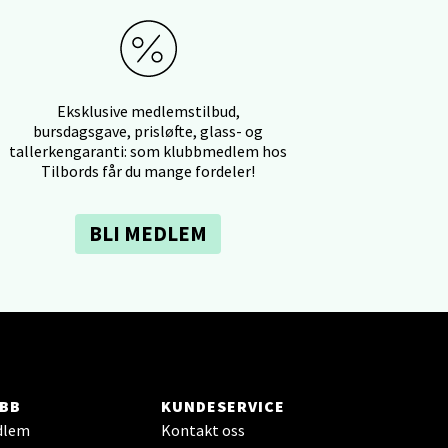
elg
Eksklusive medlemstilbud,
bursdagsgave, prisløfte, glass- og
tallerkengaranti: som klubbmedlem hos
Tilbords får du mange fordeler!
elg
BLI MEDLEM
elg
BB
KUNDESERVICE
dlem
Kontakt oss