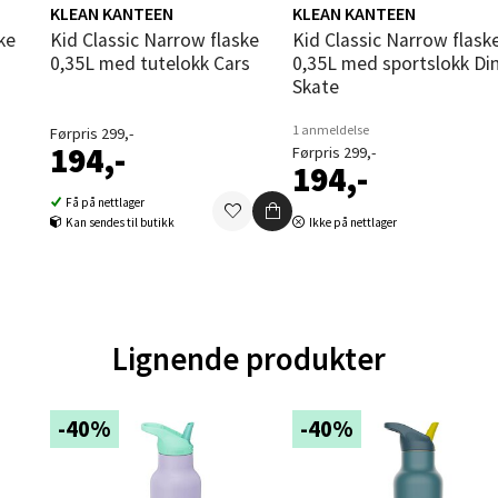
KLEAN KANTEEN
KLEAN KANTEEN
tikk
Kid Classic Narrow flaske
Kid Classic Narrow flaske
0,35L med tutelokk Cars
0,35L med sportslokk Di
Skate
al - Aunasenteret
1 anmeldelse
Førpris 299,-
194,-
Førpris 299,-
nteret, Sunndalsvegen 3, 7340 Oppdal
194,-
 dag 10-19
V
Få på nettlager
tikk
Kan sendes til butikk
Ikke på nettlager
nger - Thon Senter Orkanger
Lignende produkter
enter Orkanger, Orkdalsveien 113, 7300 Orkanger
 dag 09-20
V
tikk
-40%
-40%