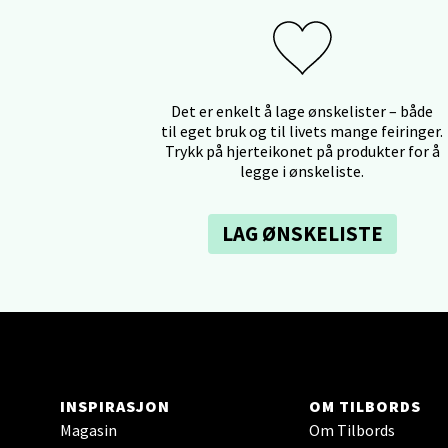
0 i bu
Ski 
Det er enkelt å lage ønskelister – både
til eget bruk og til livets mange feiringer.
Ski Sto
Trykk på hjerteikonet på produkter for å
Åpent i
legge i ønskeliste.
0 i bu
LAG ØNSKELISTE
Sort
Strang
Åpent i
0 i bu
INSPIRASJON
OM TILBORDS
Magasin
Om Tilbords