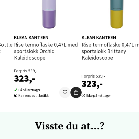
vika - Thon Senter Sandvika
orbsgate 7, 1338 Sandvika
 dag 10-21
V
tikk
KLEAN KANTEEN
KLEAN KANTEEN
Rise termoflaske 0,47L med
Rise termoflaske 0,47L med
k
sportslokk Orchid
sportslokk Brittany
Kaleidoscope
Kaleidoscope
en - Thon Senter Sartor
Førpris 539,-
vegen 12, 5353 Straume
323,-
Førpris 539,-
 dag 10-21
323,-
V
tikk
Få på nettlager
Kan sendes til butikk
Ikke på nettlager
dheim - Sirkus Shopping
Visste du at...?
borgveien 5, 7044 Trondheim
 dag 09-21