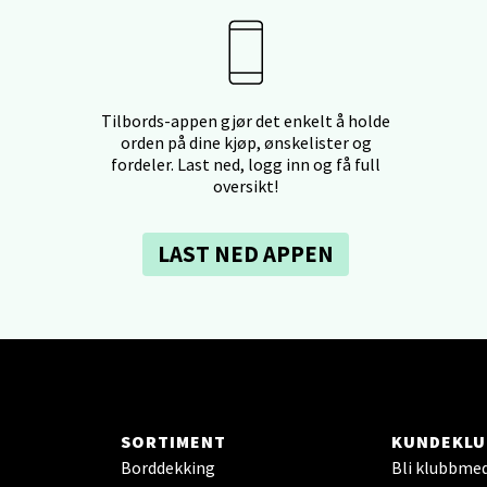
V
tikk
- Thon Senter Ski
Tilbords-appen gjør det enkelt å holde
orden på dine kjøp, ønskelister og
rsenter, Jernbanesvingen 6, 1400 Ski
fordeler. Last ned, logg inn og få full
 dag 10-21
oversikt!
V
tikk
LAST NED APPEN
land - Sortland Storsenter
ata 26, 8400 Sortland
 dag 10-19
V
tikk
SORTIMENT
KUNDEKLU
Borddekking
Bli klubbme