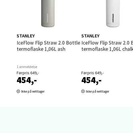
Sand
Brodtk
Åpent i
0 i bu
STANLEY
STANLEY
IceFlow Flip Straw 2.0 Bottle
IceFlow Flip Straw 2.0 Bottle
termoflaske 1,06L ash
termoflaske 1,06L chal
Berg
1 anmeldelse
Sartor
Førpris 649,-
Førpris 649,-
Åpent i
454,-
454,-
0 i bu
Ikke på nettlager
Ikke på nettlager
Tron
Falken
Åpent i