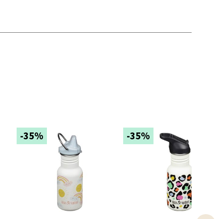
elg
elg
-35%
-35%
elg