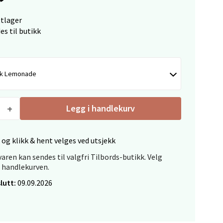
ttlager
es til butikk
elg
nk Lemonade
Legg i handlekurv
 og klikk & hent velges ved utsjekk
elg
aren kan sendes til valgfri Tilbords-butikk. Velg
i handlekurven.
lutt:
09.09.2026