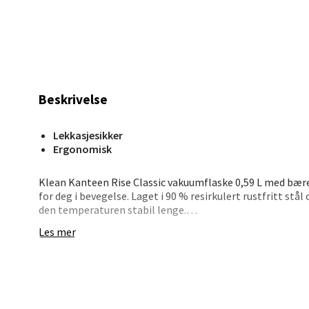
Madlak
Åpent i
0 i bu
Beskrivelse
Leva
Lekkasjesikker
Ergonomisk
Moafjæ
Åpent i
Klean Kanteen Rise Classic vakuumflaske 0,59 L med bær
0 i bu
for deg i bevegelse. Laget i 90 % resirkulert rustfritt st
den temperaturen stabil lenge.
Les mer
Arch Loop Cap er ergonomisk, lekkasjesikker og gir et god
Mand
svettfri og tåler oppvaskmaskin – en pålitelig og stilren 
Skarvø
Åpent i