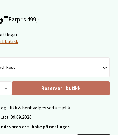
,-
Førpris 499,-
Vel
g
nettlager
i 1 butikk
ach Rose
elg
Reserver i butikk
 og klikk & hent velges ved utsjekk
lutt:
09.09.2026
når varen er tilbake på nettlager.