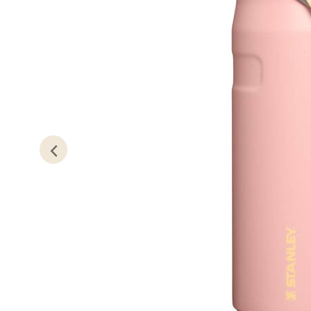
Madl
Madlak
Åpent i
0 i bu
Leva
Moafjæ
Åpent i
0 i bu
Mand
Skarvø