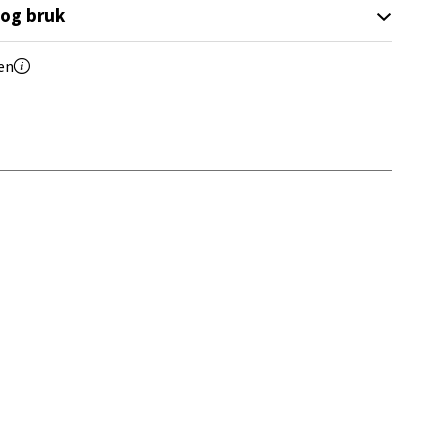
 og bruk
elg
en
elg
elg