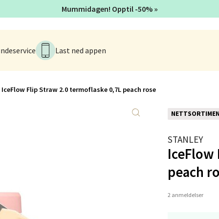
Mummidagen! Opptil -50% »
 - Linderud
ndeservice
Last ned appen
Mogensøns vei 38, 0594 Oslo
 dag 10-19
V
tikk
IceFlow Flip Straw 2.0 termoflaske 0,7L peach rose
NETTSORTIME
e/Jæren - M44
STANLEY
veien 2, 4340 Bryne
IceFlow 
 dag 10-18
V
peach r
tikk
2 anmeldelser
anger og Sandnes - Thon Senter