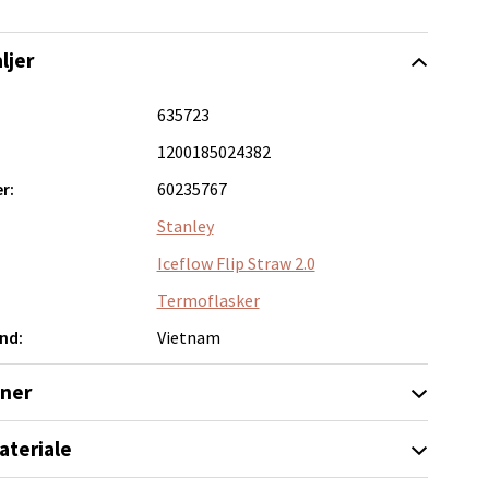
ljer
635723
elg
1200185024382
r:
60235767
Stanley
Iceflow Flip Straw 2.0
Termoflasker
elg
nd:
Vietnam
oner
ateriale