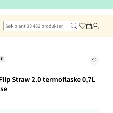
elg
NT
Flip Straw 2.0 termoflaske 0,7L
elg
ose