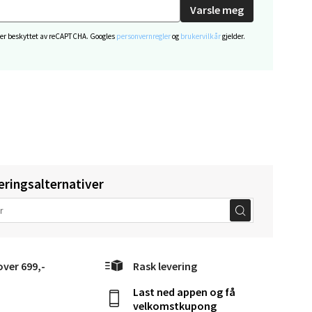
Varsle meg
elg
 er beskyttet av reCAPTCHA. Googles
personvernregler
og
brukervilkår
gjelder.
elg
eringsalternativer
elg
over 699,-
Rask levering
Last ned appen og få
velkomstkupong