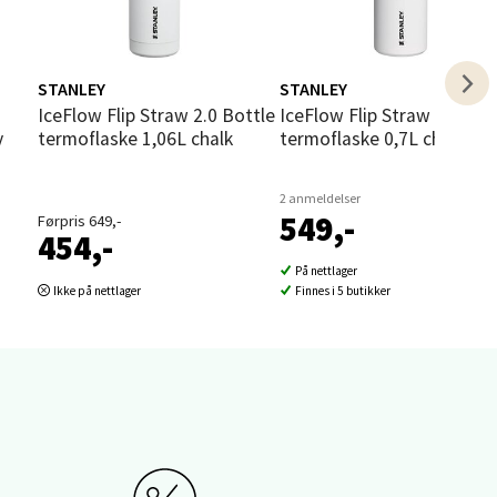
STANLEY
STANLEY
IceFlow Flip Straw 2.0 Bottle
IceFlow Flip Straw 2.0
y
termoflaske 1,06L chalk
termoflaske 0,7L chalk
elg
2 anmeldelser
549,-
Førpris 649,-
454,-
På nettlager
Ikke på nettlager
Finnes i 5 butikker
elg