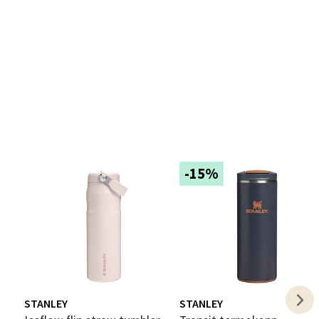
elg
-15%
elg
STANLEY
STANLEY