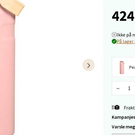
a
424
rossen nr 9, 4042 Stavanger
 dag 10-19
Ikke på 
tikk
På lager 
nger - Magneten
Pe
ra 14, 7606 Levanger
 dag 10-18
V
tikk
Frakt
al - Alti Mandal
Kampanjes
Varsle meg 
yveien 55, 4517 Mandal