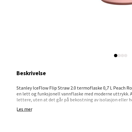
Åpent i
0 i bu
Mo i
Fridtjo
Åpent i
1 i bu
Beskrivelse
Åles
Stanley IceFlow Flip Straw 2.0 termoflaske 0,7 L Peach Ro
en lett og funksjonell vannflaske med moderne uttrykk.
lettere, uten at det går på bekostning av isolasjon eller 
Langel
Åpent i
Les mer
Den dobbeltveggede vakuumisoleringen holder vannet kald
drikkeåpning og innebygd sugerør gjør det enkelt å hydre
0 i bu
lukkes sikkert før den legges i vesken, og det sammenleg
avtakbare tuten gir enklere og mer hygienisk rengjøring.