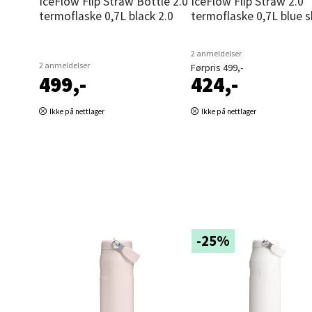
IceFlow Flip Straw Bottle 2.0
IceFlow Flip Straw 2.0
Åpent i
termoflaske 0,7L black 2.0
termoflaske 0,7L blue s
0 i bu
2 anmeldelser
2 anmeldelser
Førpris 499,-
499,-
424,-
Ski 
Ikke på nettlager
Ikke på nettlager
Ski Sto
Åpent i
0 i bu
Sort
-25%
Strang
Åpent i
0 i bu