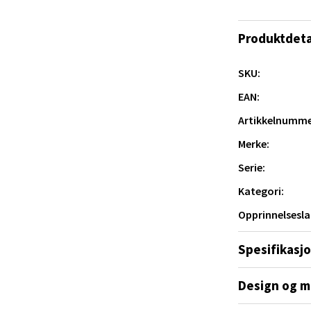
e - Moldetorget
Produktdeta
 1, 6413 Molde
 dag 10-18
SKU:
V
tikk
EAN:
er stilren.
Artikkelnumme
Merke:
ik - Thon Senter Malmporten
Serie:
gata 1, 8514 Narvik
Kategori:
 dag 10-18
V
Opprinnelsesla
tikk
Spesifikasj
en - Oasen Senter
Design og m
ernadottes vei 52, 5147 Fyllingsdalen