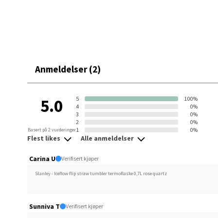
Åpent i
0 i bu
Oppd
Anmeldelser (2)
Aunase
Åpent i
5
100%
5.0
4
0%
0 i bu
3
0%
2
0%
1
0%
Basert på 2 vurderinger
Flest likes
Alle anmeldelser
Orka
Carina U
Verifisert kjøper
Thon S
Stanley - Iceflow flip straw tumbler termoflaske 0,7L rose quartz
Åpent i
0 i bu
Sunniva T
Verifisert kjøper