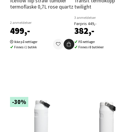
Iceflow flip straw tumbler
Transit termokopp 35 cl
termoflaske 0,7L rose quartz
twilight
elg
3 anmeldelser
2 anmeldelser
Førpris 449,-
499,-
382,-
Ikke på nettlager
På nettlager
Finnes i 1 butikk
Finnes i 8 butikker
elg
-30%
elg