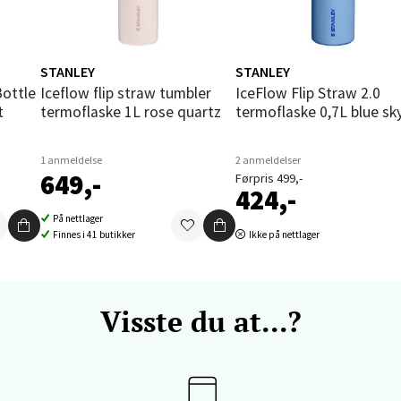
nkjer - Thon Senter Steinkjer
STANLEY
STANLEY
sgata 2, 7714 Steinkjer
Iceflow flip straw tumbler
IceFlow Flip Straw 2.0
 dag 10-18
t
termoflaske 1L rose quartz
termoflaske 0,7L blue sk
V
tikk
1 anmeldelse
2 anmeldelser
649,-
Førpris 499,-
424,-
ik - Stord
På nettlager
Finnes i 41 butikker
Ikke på nettlager
kken 2, 5401 Stord
 dag 10-15
V
tikk
Visste du at...?
 - Thon Senter Storo