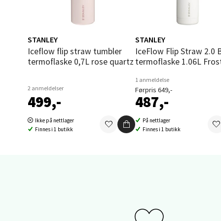
Stei
STANLEY
STANLEY
Sjøfart
Iceflow flip straw tumbler
IceFlow Flip Straw 2.0 Bottle
Åpent i
termoflaske 0,7L rose quartz
termoflaske 1.06L Fros
0 i bu
1 anmeldelse
2 anmeldelser
Førpris 649,-
499,-
487,-
Leirv
Ikke på nettlager
På nettlager
Finnes i 1 butikk
Finnes i 1 butikk
Torgba
Åpent i
0 i bu
Oslo