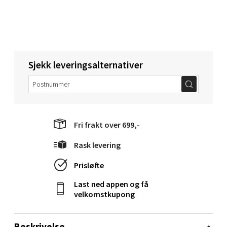
Åpent i dag 10-20
0 i butikk
Velg
Sjekk leveringsalternativer
Narvik - Thon Senter Malmporten
Bolagsgata 1, 8514 Narvik
Fri frakt over 699,-
Åpent i dag 10-20
Rask levering
0 i butikk
Prisløfte
Velg
Last ned appen og få
velkomstkupong
Bergen - Oasen Senter
Beskrivelse