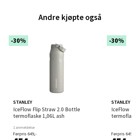
Velg
Andre kjøpte også
-30%
-30%
Bergen - Thon Senter Sartor
Sartorvegen 12, 5353 Straume
Åpent i dag 10-21
0 i butikk
Velg
STANLEY
STANLEY
IceFlow Flip Straw 2.0 Bottle
IceFlow Flip Straw 2.0 Bottle
termoflaske 1,06L ash
termoflaske 
Trondheim - Sirkus Shopping
1 anmeldelse
Førpris 649,-
Førpris 649,-
Falkenborgveien 5, 7044 Trondheim