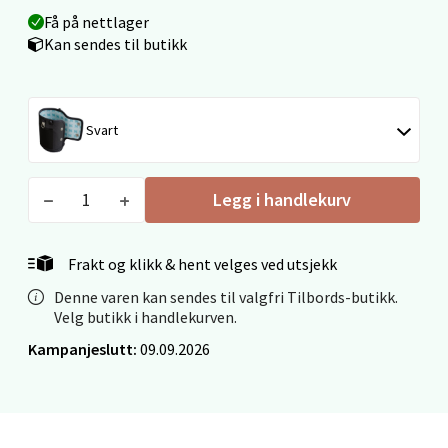
Få på nettlager
Velg
Kan sendes til butikk
Ålesund - Thon Senter Moa
Svart
Langelandsvegen 25, 6010 Ålesund
Åpent i dag 10-20
Legg i handlekurv
0 i butikk
Frakt og klikk & hent velges ved utsjekk
Velg
Denne varen kan sendes til valgfri Tilbords-butikk.
Velg butikk i handlekurven.
Kampanjeslutt:
09.09.2026
Molde - Moldetorget
Torget 1, 6413 Molde