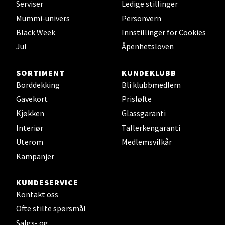
Serviser
Ledige stillinger
Mummi-univers
Personvern
Black Week
Innstillinger for Cookies
Leirvik - Stord
Jul
Åpenhetsloven
Torgbakken 2, 5401 Stord
Åpent i dag 10-17
SORTIMENT
KUNDEKLUBB
Borddekking
Bli klubbmedlem
0 i butikk
Gavekort
Prisløfte
Kjøkken
Glassgaranti
Velg
Interiør
Tallerkengaranti
Uterom
Medlemsvilkår
Kampanjer
Oslo - Thon Senter Storo
KUNDESERVICE
Vitaminveien 7 - 9, 0485 Oslo
Kontakt oss
Åpent i dag 10-21
Ofte stilte spørsmål
0 i butikk
Salgs- og