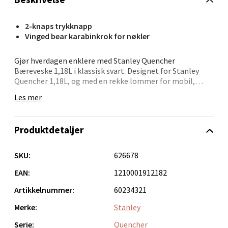
Folke Bernadottes vei 52, 5147 Fyllingsdalen
2-knaps trykknapp
Åpent i dag 10-21
Vinged bear karabinkrok for nøkler
0 i butikk
Gjør hverdagen enklere med Stanley Quencher
Bæreveske 1,18L i klassisk svart. Designet for Stanley
Velg
Quencher 1,18L, og med en rekke lommer for mobil,
kort, nøkler og småsaker – samt en egen lomme for
Les mer
solbriller. Avtagbar og justerbar stropp gir komfort i
bruk, mens den robuste polyesterkonstruksjonen gjør
vesken slitesterk og lett. Et funksjonelt valg for deg som
Oppdal - Aunasenteret
Produktdetaljer
er mye på farten.
Aunasenteret, Sunndalsvegen 3, 7340 Oppdal
SKU:
626678
Åpent i dag 10-19
EAN:
1210001912182
0 i butikk
Artikkelnummer:
60234321
Merke:
Stanley
Velg
Serie:
Quencher