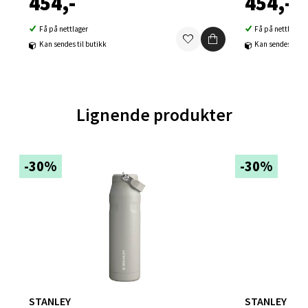
454,-
454,-
Åpent i dag 09-21
Få på nettlager
Få på nettlager
0 i butikk
Kan sendes til butikk
Kan sendes til b
Velg
Lignende produkter
Ski - Thon Senter Ski
-30%
-30%
Ski Storsenter, Jernbanesvingen 6, 1400 Ski
Åpent i dag 10-21
0 i butikk
Velg
STANLEY
STANLEY