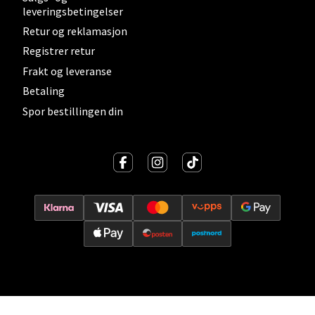
leveringsbetingelser
Velg
Retur og reklamasjon
Registrer retur
Frakt og leveranse
Betaling
Lillehammer - Strandtorget
Spor bestillingen din
Strandtorget, 2609 Lillehammer
Åpent i dag 09-20
0 i butikk
Velg
Strømmen - Thon Senter Strømmen
Støperivn. 5, 2010 Strømmen