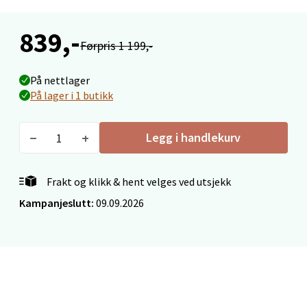
839,-
Førpris 1 199,-
Mo i Rana - Thon Senter Mo i Rana
På nettlager
På lager i 1 butikk
Fridtjof Nansensgate 22, 8622 Mo i Rana
Åpent i dag 09-19
0 i butikk
Legg i handlekurv
Velg
Frakt og klikk & hent velges ved utsjekk
Kampanjeslutt:
09.09.2026
Ålesund - Thon Senter Moa
Langelandsvegen 25, 6010 Ålesund
Åpent i dag 10-20