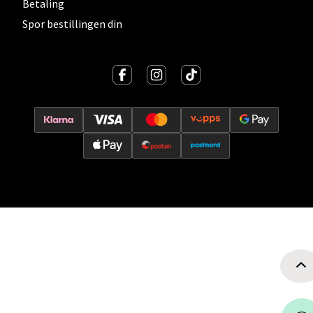
Betaling
Velg
Spor bestillingen din
Oslo - Thon Senter Storo
Vitaminveien 7 - 9, 0485 Oslo
Åpent i dag 10-21
0 i butikk
Velg
Lillehammer - Strandtorget
Strandtorget, 2609 Lillehammer
Åpent i dag 09-20