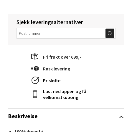
0 i butikk
Velg
Sjekk leveringsalternativer
Molde - Moldetorget
Fri frakt over 699,-
Torget 1, 6413 Molde
Åpent i dag 10-20
Rask levering
0 i butikk
Prisløfte
Last ned appen og få
Velg
velkomstkupong
Beskrivelse
Narvik - Thon Senter Malmporten
100% dryppfri