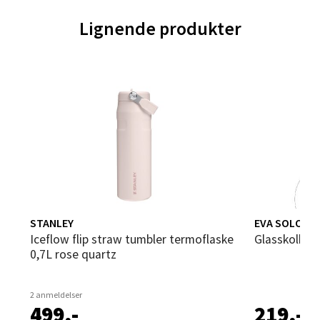
0 i butikk
Lignende produkter
Velg
Trondheim - Sirkus Shopping
Falkenborgveien 5, 7044 Trondheim
Åpent i dag 09-21
0 i butikk
STANLEY
EVA SOLO
Velg
Iceflow flip straw tumbler termoflaske
Glasskolbe 
0,7L rose quartz
2 anmeldelser
Ski - Thon Senter Ski
499,-
219,-