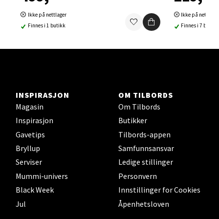
Ski Storsenter, Jernbanesvingen 6, 1400 Ski
Ikke på nettlager
Ikke på nettlage
Åpent i dag 10-21
Finnes i 1 butikk
Finnes i 7 butikk
0 i butikk
Velg
INSPIRASJON
OM TILBORDS
Magasin
Om Tilbords
Sortland - Sortland Storsenter
Inspirasjon
Butikker
Gavetips
Tilbords-appen
Strangata 26, 8400 Sortland
Åpent i dag 10-19
Bryllup
Samfunnsansvar
Serviser
Ledige stillinger
0 i butikk
Mummi-univers
Personvern
Black Week
Innstillinger for Cookies
Velg
Jul
Åpenhetsloven