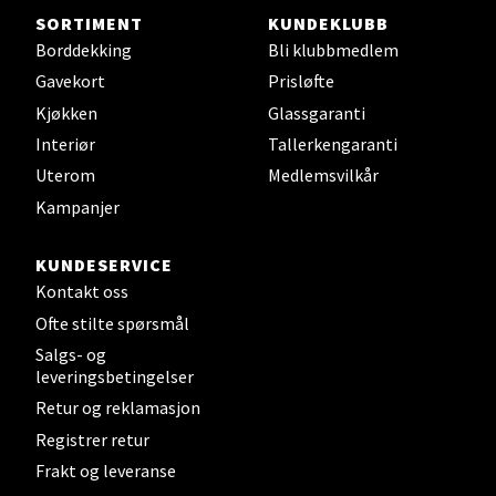
SORTIMENT
KUNDEKLUBB
Steinkjer - Thon Senter Steinkjer
Borddekking
Bli klubbmedlem
Gavekort
Prisløfte
Sjøfartsgata 2, 7714 Steinkjer
Kjøkken
Glassgaranti
Åpent i dag 10-20
Interiør
Tallerkengaranti
0 i butikk
Uterom
Medlemsvilkår
Kampanjer
Velg
KUNDESERVICE
Kontakt oss
Ofte stilte spørsmål
Leirvik - Stord
Salgs- og
leveringsbetingelser
Torgbakken 2, 5401 Stord
Åpent i dag 10-17
Retur og reklamasjon
Registrer retur
0 i butikk
Frakt og leveranse