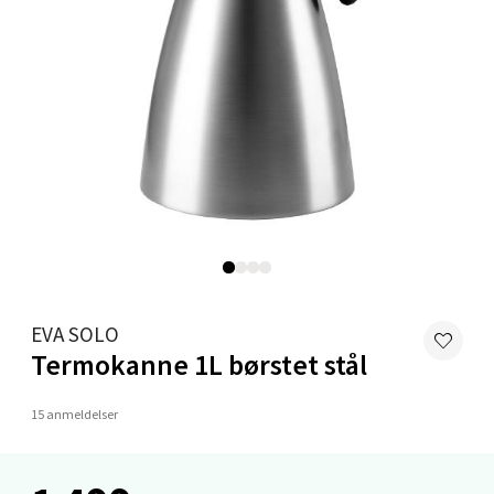
Bergen - Thon Senter Sartor
Sartorvegen 12, 5353 Straume
Åpent i dag 10-21
6 i butikk
Velg
Trondheim - Sirkus Shopping
EVA SOLO
Termokanne 1L børstet stål
Falkenborgveien 5, 7044 Trondheim
Åpent i dag 09-21
15 anmeldelser
6 i butikk