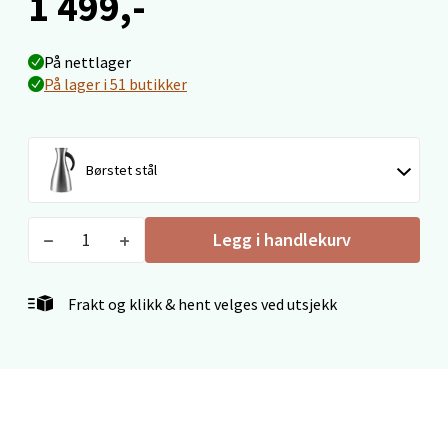
1 499,-
Velg
På nettlager
På lager i 51 butikker
Ski - Thon Senter Ski
Ski Storsenter, Jernbanesvingen 6, 1400 Ski
Børstet stål
Åpent i dag 10-21
3 i butikk
Legg i handlekurv
Velg
Frakt og klikk & hent velges ved utsjekk
Sortland - Sortland Storsenter
Strangata 26, 8400 Sortland
Åpent i dag 10-19