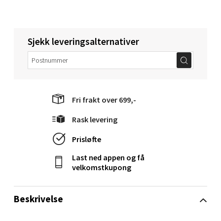
5 i butikk
Velg
Sjekk leveringsalternativer
Steinkjer - Thon Senter Steinkjer
Fri frakt over 699,-
Sjøfartsgata 2, 7714 Steinkjer
Åpent i dag 10-20
Rask levering
2 i butikk
Prisløfte
Last ned appen og få
Velg
velkomstkupong
Beskrivelse
Leirvik - Stord