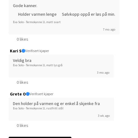
Gode kanner.
Storgata 6, 2050 Jessheim
Åpent i dag 10-21
Holder varmen lenge
Sølvkopp oppå er løs på min.
Eva Solo - Termokanne 1L matt svart
6 i butikk
7 mo. ago
0 likes
Velg
Kari S
Verifisert kjøper
Veldig bra
Eva Solo - Termokanne 1L matt lys grå
Kristiansand - Thon
3 mo. ago
Sørlandssenteret
0 likes
Grete O
Verifisert kjøper
Barstølveien 31, 4636 Kristiansand
Åpent i dag 10-21
Den holder på varmen og er enkel å skjenke fra
Eva Solo - Termokanne 1L rustfritt stål
4 i butikk
3 wk. ago
0 likes
Velg