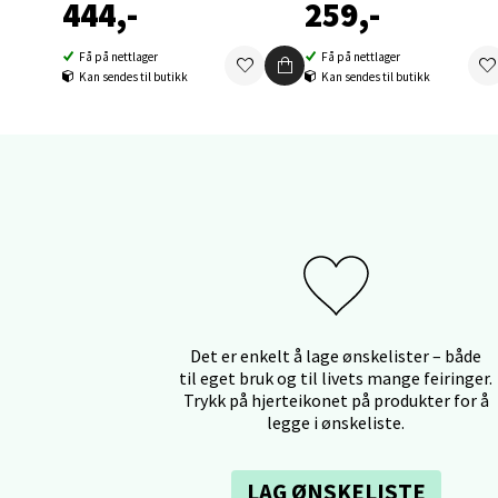
444,-
259,-
0 i bu
Få på nettlager
Få på nettlager
Kan sendes til butikk
Kan sendes til butikk
Orka
Thon S
Åpent i
0 i bu
Sand
Brodtk
Det er enkelt å lage ønskelister – både
Åpent i
til eget bruk og til livets mange feiringer.
Trykk på hjerteikonet på produkter for å
0 i bu
legge i ønskeliste.
LAG ØNSKELISTE