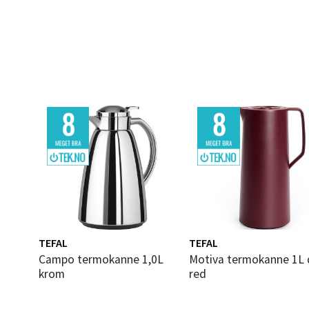
Bolags
Åpent i
0 i bu
Berg
Folke B
Åpent i
0 i bu
TEFAL
TEFAL
Oppd
Campo termokanne 1,0L
Motiva termokanne 1L dark
krom
red
Aunase
Åpent i