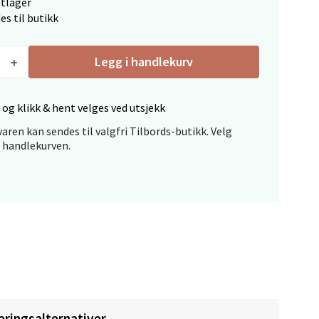
ttlager
es til butikk
elg
Legg i handlekurv
 og klikk & hent velges ved utsjekk
aren kan sendes til valgfri Tilbords-butikk. Velg
i handlekurven.
elg
elg
eringsalternativer