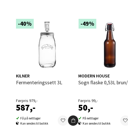
0 i bu
Åles
-40%
-49%
Langel
Åpent i
0 i bu
Mold
KILNER
MODERN HOUSE
Fermenteringssett 3L
Sogn flaske 0,53L brun/
Torget
Åpent i
Førpris 979,-
Førpris 99,-
0 i bu
587,-
50,-
Få på nettlager
På nettlager
Kan sendes til butikk
Kan sendes til butikk
Narv