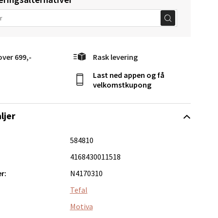
over 699,-
Rask levering
elg
Last ned appen og få
velkomstkupong
ljer
584810
Vel
4168430011518
g
r:
N4170310
Tefal
Motiva