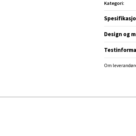
Kategori:
ra 14, 7606 Levanger
 dag 10-20
Spesifikasj
V
tikk
Design og m
Testinforma
al - Alti Mandal
yveien 55, 4517 Mandal
Om leverandør
 dag 10-20
V
tikk
 Rana - Thon Senter Mo i Rana
f Nansensgate 22, 8622 Mo i Rana
 dag 09-19
V