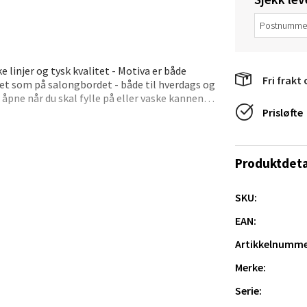
e/Jæren - M44
veien 2, 4340 Bryne
 linjer og tysk kvalitet - Motiva er både
 dag 10-20
Fri frakt 
V
net som på salongbordet - både til hverdags og
tikk
 åpne når du skal fylle på eller vaske kannen.-
an betjene termokannen med én hånd.-
Prisløfte
e dine varme i opptil 12 timer eller kalde i
og kommer i flere trendy farger.- Produsert i
anger og Sandnes - Thon Senter
Produktdeta
a
SKU:
rossen nr 9, 4042 Stavanger
 dag 10-20
EAN:
tikk
Artikkelnumme
Merke:
Serie:
nger - Magneten