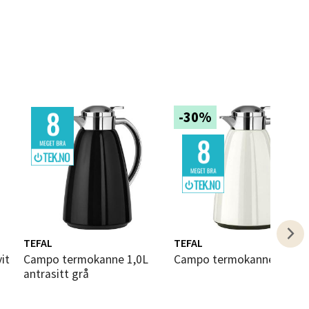
elg
-30%
elg
TEFAL
TEFAL
it
Campo termokanne 1,0L
Campo termokanne 1,0L h
antrasitt grå
elg