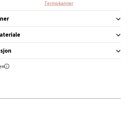
Termokanner
oner
elg
ateriale
sjon
en
elg
elg