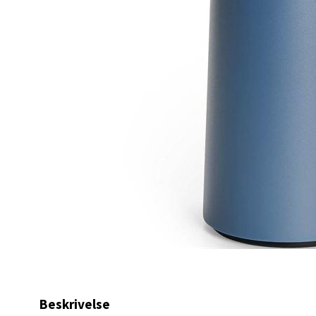
Åpent i
0 i bu
Kris
Lillem
Åpent i
0 i bu
Oslo
Erich 
Åpent i
0 i bu
Beskrivelse