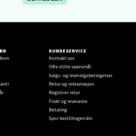
elg
BB
KUNDESERVICE
dlem
Kontakt oss
Ofte stilte spørsmål
Salgs- og leveringsbetingelser
elg
anti
Retur og reklamasjon
år
Registrer retur
Frakt og leveranse
Betaling
Spor bestillingen din