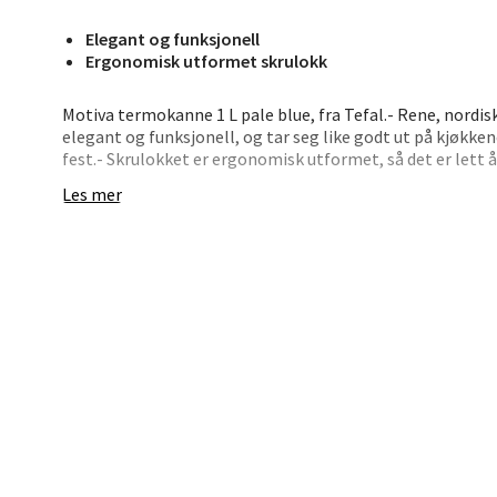
Elegant og funksjonell
Bryn
Ergonomisk utformet skrulokk
Jupiter
Motiva termokanne 1 L pale blue, fra Tefal.- Rene, nordiske
Åpent i
elegant og funksjonell, og tar seg like godt ut på kjøkke
0 i bu
fest.- Skrulokket er ergonomisk utformet, så det er lett å
En praktisk åpne-lukke-mekanisme i lokket, slik at du k
Les mer
Innvendig kolbe i dobbeltvegget glass, som holder drikken
opptil 24 timer.- Termokannen har en lekker, matt finish 
Stav
Tyskland 89BN-G.
Madl
Madlak
Åpent i
0 i bu
Leva