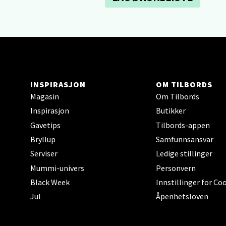
Berg
Sartor
Åpent i
0 i bu
INSPIRASJON
OM TILBORDS
Tron
Magasin
Om Tilbords
Inspirasjon
Butikker
Falken
Gavetips
Tilbords-appen
Åpent i
Bryllup
Samfunnsansvar
0 i bu
Serviser
Ledige stillinger
Mummi-univers
Personvern
Black Week
Innstillinger for Co
Ski 
Jul
Åpenhetsloven
Ski Sto
Åpent i