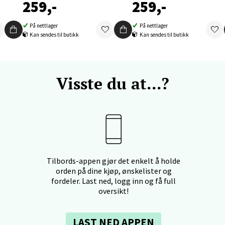
259,-
259,-
tikk
På nettlager
På nettlager
Kan sendes til butikk
Kan sendes til butikk
nger - Thon Senter Orkanger
enter Orkanger, Orkdalsveien 113, 7300 Orkanger
Visste du at...?
 dag 09-20
V
tikk
vika - Thon Senter Sandvika
orbsgate 7, 1338 Sandvika
Tilbords-appen gjør det enkelt å holde
 dag 10-21
orden på dine kjøp, ønskelister og
V
fordeler. Last ned, logg inn og få full
tikk
oversikt!
LAST NED APPEN