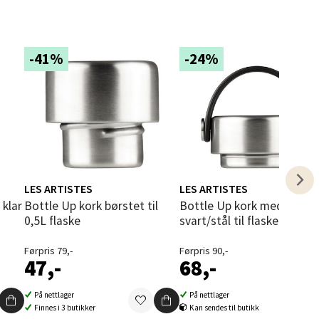
-41%
-24%
elg
LES ARTISTES
LES ARTISTES
 klar
Bottle Up kork børstet til
Bottle Up kork med hempe
0,5L flaske
svart/stål til flaske 1L
elg
Førpris 79,-
Førpris 90,-
47,-
68,-
På nettlager
På nettlager
Finnes i 3 butikker
Kan sendes til butikk