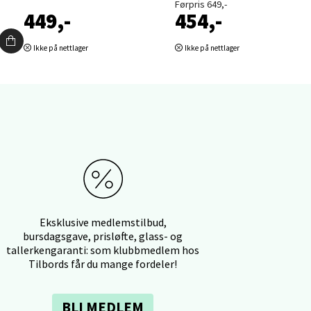
Førpris 649,-
449,-
454,-
Ikke på nettlager
Ikke på nettlager
elg
Eksklusive medlemstilbud,
bursdagsgave, prisløfte, glass- og
elg
tallerkengaranti: som klubbmedlem hos
Tilbords får du mange fordeler!
BLI MEDLEM