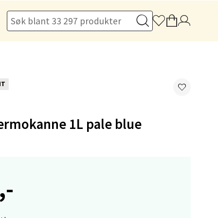
elg
NT
termokanne 1L pale blue
elg
,-