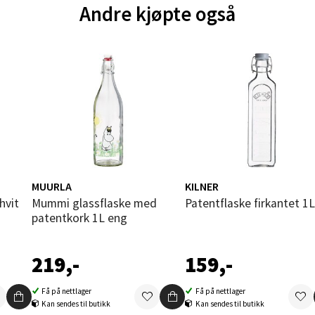
tikk
Andre kjøpte også
und - Thon Senter Moa
andsvegen 25, 6010 Ålesund
 dag 10-20
V
tikk
e - Moldetorget
MUURLA
KILNER
hvit
Mummi glassflaske med
Patentflaske firkantet 1L
 1, 6413 Molde
patentkork 1L eng
 dag 10-20
V
tikk
219,-
159,-
Få på nettlager
Få på nettlager
Kan sendes til butikk
Kan sendes til butikk
ik - Thon Senter Malmporten