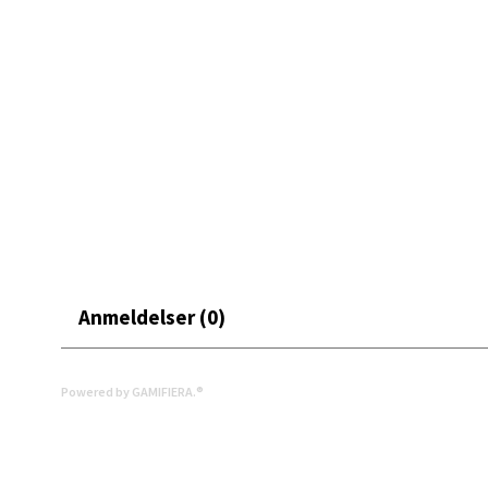
Moafjæ
Åpent i
0 i bu
Mand
Skarvø
Åpent i
0 i bu
Anmeldelser (0)
Mo i
Powered by GAMIFIERA.®
Fridtjo
Åpent i