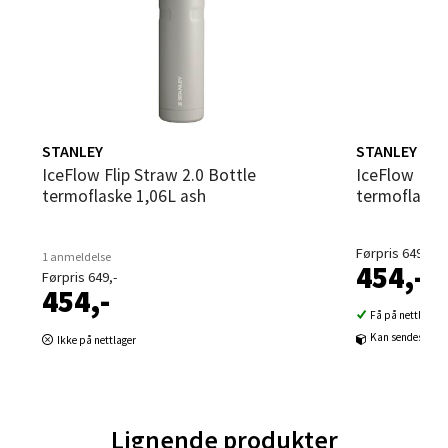
Sortland - Sortland Storsenter
Strangata 26, 8400 Sortland
Åpent i dag 10-19
STANLEY
STANLEY
IceFlow Flip Straw 2.0 Bottle
IceFlow Flip Straw 2.0 Bottle
0 i butikk
termoflaske 1,06L ash
termoflaske 
Velg
Førpris 649,-
1 anmeldelse
454,-
Førpris 649,-
454,-
Få på nettlager
Steinkjer - Thon Senter Steinkjer
Kan sendes til b
Ikke på nettlager
Sjøfartsgata 2, 7714 Steinkjer
Åpent i dag 10-20
Lignende produkter
0 i butikk