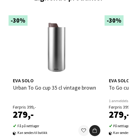
Velg
-30%
-30%
Leirvik - Stord
Torgbakken 2, 5401 Stord
Åpent i dag 10-17
0 i butikk
EVA SOLO
EVA SOLO
Urban To Go cup 35 cl vintage brown
To Go cup 3
Velg
1 anmeldelse
Førpris 399,-
Førpris 399,-
279,-
279,-
Oslo - Thon Senter Storo
Få på nettlager
På nettlager
Kan sendes til butikk
Kan sendes til b
Vitaminveien 7 - 9, 0485 Oslo