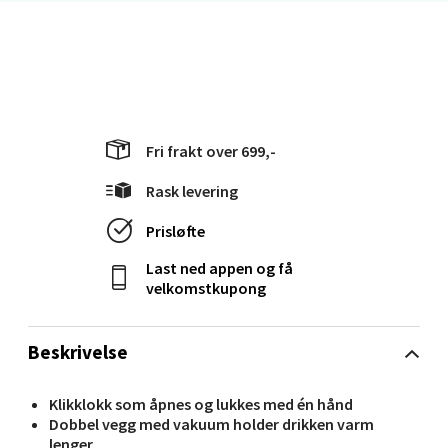
Bergen - Oasen Senter
Folke Bernadottes vei 52, 5147 Fyllingsdalen
Åpent i dag 10-21
Fri frakt over 699,-
0 i butikk
Rask levering
Velg
Prisløfte
Last ned appen og få
velkomstkupong
Oppdal - Aunasenteret
Beskrivelse
Aunasenteret, Sunndalsvegen 3, 7340 Oppdal
Åpent i dag 10-19
Klikklokk som åpnes og lukkes med én hånd
Dobbel vegg med vakuum holder drikken varm
0 i butikk
lenger