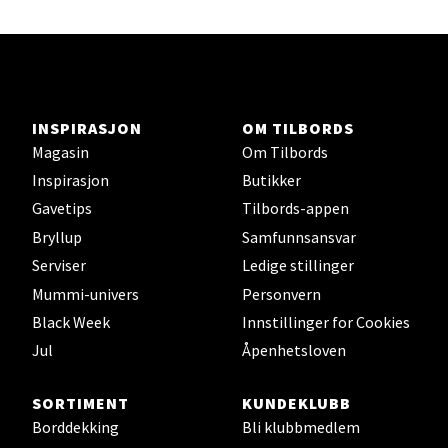
Åpent i dag 10-21
0 i butikk
Velg
INSPIRASJON
OM TILBORDS
Magasin
Om Tilbords
Inspirasjon
Butikker
Lillehammer - Strandtorget
Gavetips
Tilbords-appen
Bryllup
Samfunnsansvar
Strandtorget, 2609 Lillehammer
Serviser
Ledige stillinger
Åpent i dag 09-20
Mummi-univers
Personvern
0 i butikk
Black Week
Innstillinger for Cookies
Jul
Åpenhetsloven
Velg
SORTIMENT
KUNDEKLUBB
Borddekking
Bli klubbmedlem