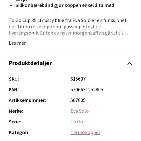
Silikonbærebånd gjør koppen enkel å ta med
Velg
To Go Cup 35 cl dusty blue fra Eva Solo er en funksjonell
og stilren reisekopp som passer perfekt til
hverdagsbruk. Enten du nyter morgenkaffen på vei til
jobb eller tar med deg en kald drikke på en varm dag,
Orkanger - Thon Senter Orkanger
Les mer
sørger den isolerende dobbeltveggskonstruksjonen for å
bevare temperaturen lenger.
Thon Senter Orkanger, Orkdalsveien 113, 7300
Orkanger
Produktdetaljer
Lokket er utstyrt med en smart klikkfunksjon, som gjør
Åpent i dag 09-20
at du enkelt kan åpne og lukke koppen med én hånd. Det
medfølgende silikonbærebåndet gjør koppen praktisk å
SKU:
615637
0 i butikk
ta med seg hvor som helst.
EAN:
5706631252805
Med en kapasitet på 35 cl gir den en perfekt mengde
Velg
Artikkelnummer:
567005
drikke for en travel dag. En funksjonell og stilren
følgesvenn for alle på farten.
Merke:
Eva Solo
Serie:
To Go
Sandvika - Thon Senter Sandvika
Kategori:
Termokopper