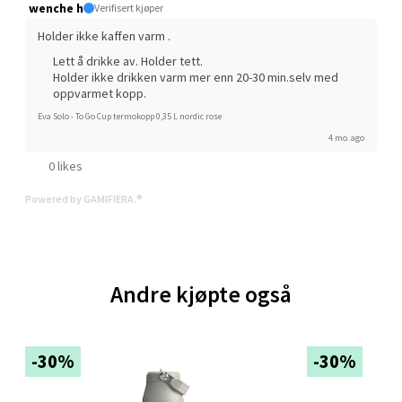
wenche h
Verifisert kjøper
Trondheim - Sirkus Shopping
Holder ikke kaffen varm .
Falkenborgveien 5, 7044 Trondheim
Lett å drikke av. Holder tett.
Holder ikke drikken varm mer enn 20-30 min.selv med
Åpent i dag 09-21
oppvarmet kopp.
0 i butikk
Eva Solo - To Go Cup termokopp 0,35 L nordic rose
4 mo. ago
Velg
0 likes
Powered by GAMIFIERA.®
Ski - Thon Senter Ski
Ski Storsenter, Jernbanesvingen 6, 1400 Ski
Andre kjøpte også
Åpent i dag 10-21
0 i butikk
-30%
-30%
Velg