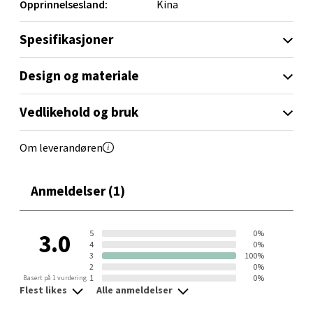
Brodtkorbsgate 7, 1338 Sandvika
Opprinnelsesland:
Kina
Åpent i dag 10-21
Spesifikasjoner
0 i butikk
Design og materiale
Velg
Vedlikehold og bruk
Bergen - Thon Senter Sartor
Om leverandøren
Sartorvegen 12, 5353 Straume
Anmeldelser (1)
Åpent i dag 10-21
0 i butikk
5
0%
3.0
4
0%
3
100%
Velg
2
0%
1
0%
Basert på 1 vurdering
Flest likes
Alle anmeldelser