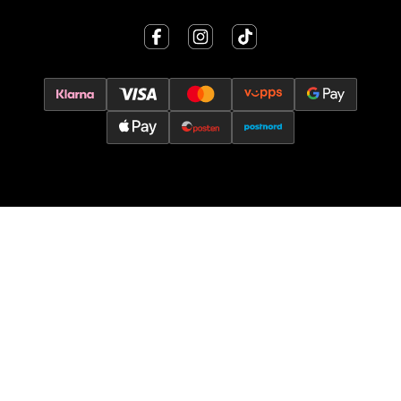
Jessheim - Thon Senter Jessheim
Storgata 6, 2050 Jessheim
Åpent i dag 10-21
0 i butikk
Velg
Kristiansand - Thon
Sørlandssenteret
Barstølveien 31, 4636 Kristiansand
Åpent i dag 10-21