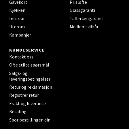
Gavekort
Prisløfte
Strømmen - Thon Senter Strømmen
Kjøkken
Glassgaranti
Støperivn. 5, 2010 Strømmen
Interiør
Tallerkengaranti
Åpent i dag 10-21
Uterom
Medlemsvilkår
0 i butikk
Kampanjer
Velg
KUNDESERVICE
Kontakt oss
Ofte stilte spørsmål
Salgs- og
Sunndalsøra - Alti Sunndal
leveringsbetingelser
Retur og reklamasjon
Alti Sunndal, Sunndalsveien 17, 6600 Sunndalsøra
Registrer retur
Åpent i dag 10-19
Frakt og leveranse
0 i butikk
Betaling
Spor bestillingen din
Velg