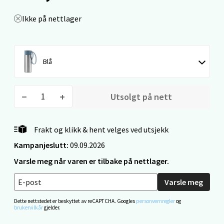
Molde - Moldetorget
Ikke på nettlager
Torget 1, 6413 Molde
Åpent i dag 10-20
0 i butikk
Blå
Velg
Utsolgt på nett
Narvik - Thon Senter Malmporten
Frakt og klikk & hent velges ved utsjekk
Kampanjeslutt:
09.09.2026
Bolagsgata 1, 8514 Narvik
Varsle meg når varen er tilbake på nettlager.
Åpent i dag 10-20
0 i butikk
Varsle meg
Dette nettstedet er beskyttet av reCAPTCHA. Googles
personvernregler
og
Velg
brukervilkår
gjelder.