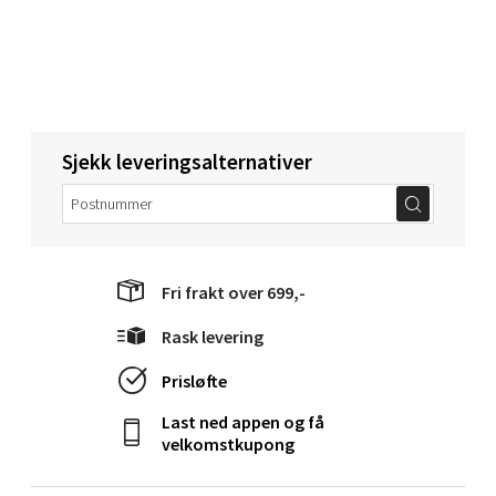
Velg
Bergen - Oasen Senter
Sjekk leveringsalternativer
Folke Bernadottes vei 52, 5147 Fyllingsdalen
Åpent i dag 10-21
0 i butikk
Velg
Fri frakt over 699,-
Rask levering
Prisløfte
Oppdal - Aunasenteret
Last ned appen og få
velkomstkupong
Aunasenteret, Sunndalsvegen 3, 7340 Oppdal
Åpent i dag 10-19