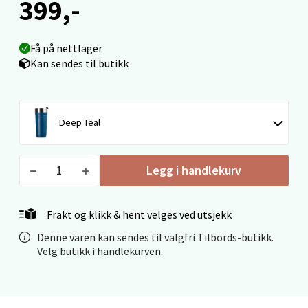
399,-
Molde - Moldetorget
Få på nettlager
Torget 1, 6413 Molde
Kan sendes til butikk
Åpent i dag 10-20
0 i butikk
Deep Teal
Velg
Legg i handlekurv
Narvik - Thon Senter Malmporten
Frakt og klikk & hent velges ved utsjekk
Bolagsgata 1, 8514 Narvik
Denne varen kan sendes til valgfri Tilbords-butikk.
Velg butikk i handlekurven.
Åpent i dag 10-20
0 i butikk