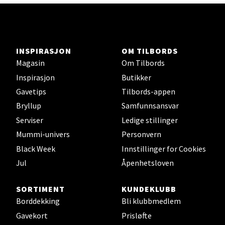
Vitaminveien 7 - 9, 0485 Oslo
Åpent i dag 10-21
0 i butikk
INSPIRASJON
OM TILBORDS
Magasin
Om Tilbords
Velg
Inspirasjon
Butikker
Gavetips
Tilbords-appen
Bryllup
Samfunnsansvar
Serviser
Ledige stillinger
Lillehammer - Strandtorget
Mummi-univers
Personvern
Strandtorget, 2609 Lillehammer
Black Week
Innstillinger for Cookies
Åpent i dag 09-20
Jul
Åpenhetsloven
0 i butikk
SORTIMENT
KUNDEKLUBB
Borddekking
Bli klubbmedlem
Velg
Gavekort
Prisløfte