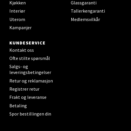
Kjøkken
Glassgaranti
Interiør
Tallerkengaranti
Strømmen - Thon Senter Strømmen
Uterom
Medlemsvilkår
Kampanjer
Støperivn. 5, 2010 Strømmen
Åpent i dag 10-21
KUNDESERVICE
0 i butikk
Kontakt oss
Ofte stilte spørsmål
Velg
Salgs- og
leveringsbetingelser
Retur og reklamasjon
Sunndalsøra - Alti Sunndal
Registrer retur
Frakt og leveranse
Alti Sunndal, Sunndalsveien 17, 6600 Sunndalsøra
Betaling
Åpent i dag 10-19
Spor bestillingen din
0 i butikk