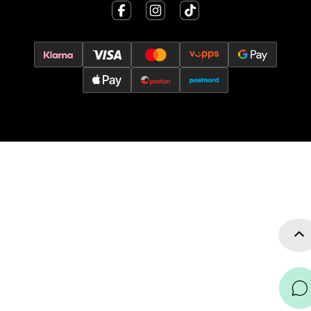
Velg
Jessheim - Thon Senter Jessheim
Storgata 6, 2050 Jessheim
Åpent i dag 10-21
0 i butikk
Velg
Kristiansand - Thon
Sørlandssenteret
Barstølveien 31, 4636 Kristiansand