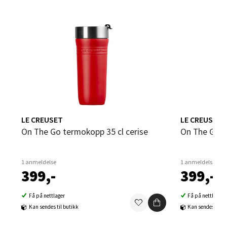
0 i butikk
Velg
Leirvik - Stord
Torgbakken 2, 5401 Stord
LE CREUSET
LE CREUSET
Åpent i dag 10-17
On The Go termokopp 35 cl cerise
On The Go 
0 i butikk
1 anmeldelse
1 anmeldelse
399,-
399,-
Velg
Få på nettlager
Få på nettlager
Kan sendes til butikk
Kan sendes til b
Oslo - Thon Senter Storo