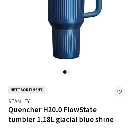
Velg
Mandal - Alti Mandal
Skarvøyveien 55, 4517 Mandal
Åpent i dag 10-18
0 i butikk
Velg
NETTSORTIMENT
STANLEY
Quencher H20.0 FlowState
Mo i Rana - Thon Senter Mo i Rana
tumbler 1,18L glacial blue shine
Fridtjof Nansensgate 22, 8622 Mo i Rana
Åpent i dag 10-18