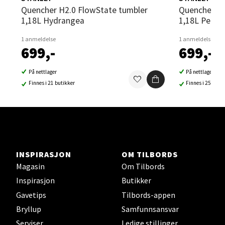
Quencher H2.0 FlowState tumbler
Quencher H2.0 FlowState tumbler
1,18L Hydrangea
1,18L Peach
Sortland - Sortland Storsenter
1 anmeldelse
1 anmeldelse
699,-
699,-
Strangata 26, 8400 Sortland
Åpent i dag 10-16
På nettlager
På nettlager
Finnes i 21 butikker
Finnes i 25 buti
0 i butikk
Velg
INSPIRASJON
OM TILBORDS
Steinkjer - Thon Senter Steinkjer
Magasin
Om Tilbords
Inspirasjon
Butikker
Sjøfartsgata 2, 7714 Steinkjer
Gavetips
Tilbords-appen
Åpent i dag 10-18
Bryllup
Samfunnsansvar
0 i butikk
Serviser
Ledige stillinger