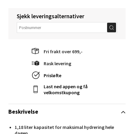
Torget 1, 6413 Molde
Sjekk leveringsalternativer
Åpent i dag 10-18
0 i butikk
Velg
Fri frakt over 699,-
Rask levering
Narvik - Thon Senter Malmporten
Prisløfte
Last ned appen og få
Bolagsgata 1, 8514 Narvik
velkomstkupong
Åpent i dag 10-18
0 i butikk
Beskrivelse
Velg
1,18 liter kapasitet for maksimal hydrering hele
dagen