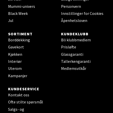
Mummi-univers
Personvern
Velg
Black Week
Innstillinger for Cookies
Jul
Åpenhetsloven
Leirvik - Stord
SORTIMENT
KUNDEKLUBB
Borddekking
Bli klubbmedlem
Torgbakken 2, 5401 Stord
Gavekort
Prisløfte
Åpent i dag 10-15
Kjøkken
Glassgaranti
0 i butikk
Interiør
Tallerkengaranti
Uterom
Medlemsvilkår
Velg
Kampanjer
KUNDESERVICE
Kontakt oss
Oslo - Thon Senter Storo
Ofte stilte spørsmål
Vitaminveien 7 - 9, 0485 Oslo
Salgs- og