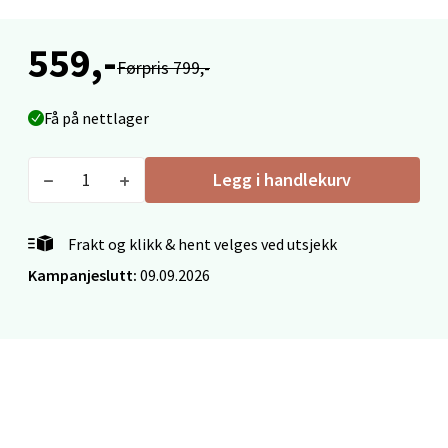
0 i butikk
559,-
Førpris 799,-
Velg
Få på nettlager
Legg i handlekurv
Ålesund - Thon Senter Moa
Langelandsvegen 25, 6010 Ålesund
Frakt og klikk & hent velges ved utsjekk
Åpent i dag 10-18
Kampanjeslutt:
09.09.2026
0 i butikk
Velg
Molde - Moldetorget