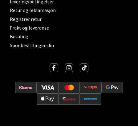
Åpent i dag 10-19
leveringsbetingelser
Retur og reklamasjon
0 i butikk
Registrer retur
Frakt og leveranse
Velg
Betaling
Spor bestillingen din
Lillehammer - Strandtorget
Strandtorget, 2609 Lillehammer
Åpent i dag 09-18
0 i butikk
Velg