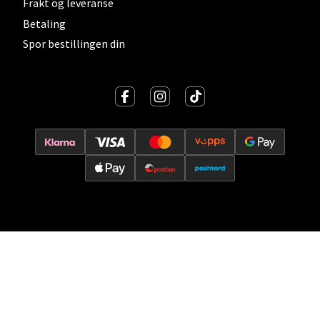
Frakt og leveranse
Storgata 6, 2050 Jessheim
Betaling
Åpent i dag 10-21
Spor bestillingen din
0 i butikk
Velg
Kristiansand - Thon
Sørlandssenteret
Barstølveien 31, 4636 Kristiansand
Åpent i dag 10-21
0 i butikk
Velg