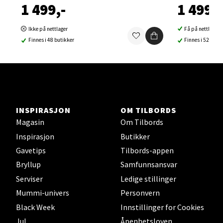
1 499,-
1 499,-
Velg
Ikke på nettlager
Få på nettlager
Finnes i 48 butikker
Finnes i 52 buti
Lillehammer - Strandtorget
Strandtorget, 2609 Lillehammer
Åpent i dag 09-20
0 i butikk
INSPIRASJON
OM TILBORDS
Magasin
Om Tilbords
Velg
Inspirasjon
Butikker
Gavetips
Tilbords-appen
Bryllup
Samfunnsansvar
Serviser
Ledige stillinger
Strømmen - Thon Senter Strømmen
Mummi-univers
Personvern
Støperivn. 5, 2010 Strømmen
Black Week
Innstillinger for Cookies
Åpent i dag 10-21
Jul
Åpenhetsloven