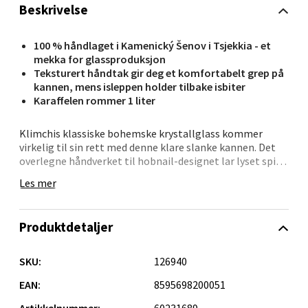
Beskrivelse
Orkanger - Thon Senter Orkanger
100 % håndlaget i Kamenický Šenov i Tsjekkia - et
Thon Senter Orkanger, Orkdalsveien 113, 7300
mekka for glassproduksjon
Orkanger
Teksturert håndtak gir deg et komfortabelt grep på
Åpent i dag 09-20
kannen, mens isleppen holder tilbake isbiter
Karaffelen rommer 1 liter
0 i butikk
Klimchis klassiske bohemske krystallglass kommer
Velg
virkelig til sin rett med denne klare slanke kannen. Det
overlegne håndverket til hobnail-designet lar lyset spille
vakkert gjennom de avsmalnende sidene, noe som gjør
Les mer
det til et virkelig fantastisk midtstykke for alle de
spesielle anledningene. karaffelen kan inneholde opptil
Sandvika - Thon Senter Sandvika
1 liter av drikken. Førsteklasses funksjoner som et
Produktdetaljer
teksturert håndtak gir deg et komfortabelt grep på
kannen, mens isleppen holder tilbake isbiter. Alle
Brodtkorbsgate 7, 1338 Sandvika
Klimchi-produkter er 100 % håndlagde og hvert produkt
Åpent i dag 10-21
SKU:
126940
er unikt. Håndlaget glass kan inneholde bobler og
0 i butikk
nyanser kan variere litt avhengig av
EAN:
8595698200051
produksjonsprosessen, dette er et bevis på dets
Artikkelnummer:
60231689