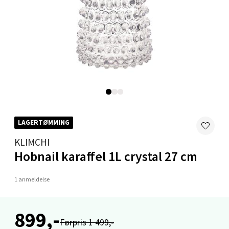
Velg
Ålesund - Thon Senter Moa
Langelandsvegen 25, 6010 Ålesund
Åpent i dag 10-20
0 i butikk
LAGERTØMMING
Velg
KLIMCHI
Hobnail karaffel 1L crystal 27 cm
Molde - Moldetorget
1 anmeldelse
Torget 1, 6413 Molde
899,-
Åpent i dag 10-20
Førpris 1 499,-