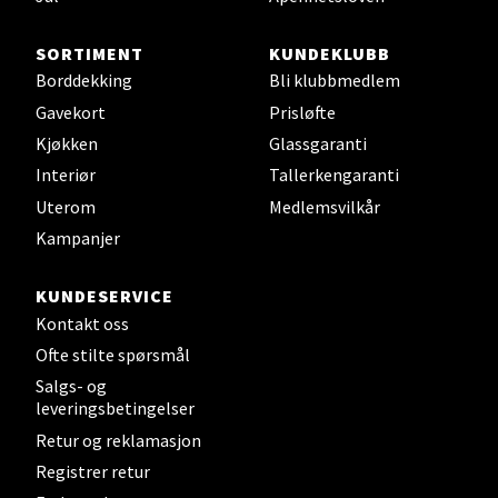
0 i butikk
SORTIMENT
KUNDEKLUBB
Borddekking
Bli klubbmedlem
Velg
Gavekort
Prisløfte
Kjøkken
Glassgaranti
Interiør
Tallerkengaranti
Sunndalsøra - Alti Sunndal
Uterom
Medlemsvilkår
Kampanjer
Alti Sunndal, Sunndalsveien 17, 6600 Sunndalsøra
Åpent i dag 10-19
KUNDESERVICE
0 i butikk
Kontakt oss
Ofte stilte spørsmål
Velg
Salgs- og
leveringsbetingelser
Retur og reklamasjon
Jessheim - Thon Senter Jessheim
Registrer retur