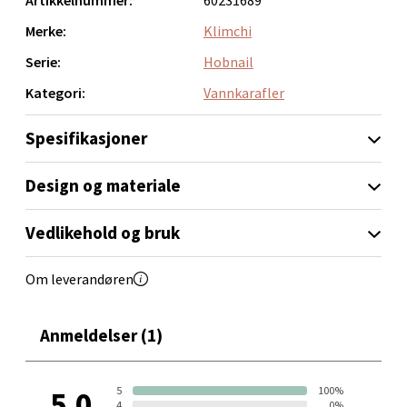
håndlagde natur.
Velg
Merke:
Klimchi
Serie:
Hobnail
Kategori:
Vannkarafler
Bergen - Thon Senter Sartor
Spesifikasjoner
Sartorvegen 12, 5353 Straume
Åpent i dag 10-21
Design og materiale
0 i butikk
Vedlikehold og bruk
Velg
Om leverandøren
Anmeldelser (1)
Trondheim - Sirkus Shopping
Falkenborgveien 5, 7044 Trondheim
5
100%
5.0
Åpent i dag 09-21
4
0%