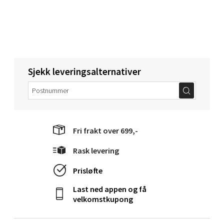
Folke Bernadottes vei 52, 5147 Fyllingsdalen
Åpent i dag 10-21
0 i butikk
Velg
Sjekk leveringsalternativer
Oppdal - Aunasenteret
Fri frakt over 699,-
Aunasenteret, Sunndalsvegen 3, 7340 Oppdal
Åpent i dag 10-19
Rask levering
0 i butikk
Prisløfte
Last ned appen og få
Velg
velkomstkupong