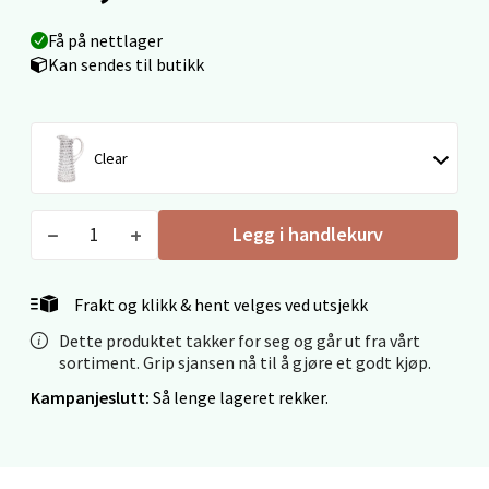
0 i butikk
Få på nettlager
Kan sendes til butikk
Velg
Clear
Narvik - Thon Senter Malmporten
Bolagsgata 1, 8514 Narvik
Legg i handlekurv
Åpent i dag 10-20
0 i butikk
Frakt og klikk & hent velges ved utsjekk
Dette produktet takker for seg og går ut fra vårt
Velg
sortiment. Grip sjansen nå til å gjøre et godt kjøp.
Kampanjeslutt:
Så lenge lageret rekker.
Bergen - Oasen Senter