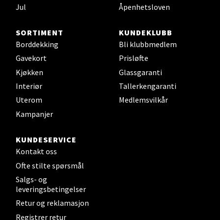
Åpent i dag 10-20
Jul
Åpenhetsloven
0 i butikk
SORTIMENT
KUNDEKLUBB
Borddekking
Bli klubbmedlem
Velg
Gavekort
Prisløfte
Kjøkken
Glassgaranti
Interiør
Tallerkengaranti
Leirvik - Stord
Uterom
Medlemsvilkår
Kampanjer
Torgbakken 2, 5401 Stord
Åpent i dag 10-17
KUNDESERVICE
0 i butikk
Kontakt oss
Ofte stilte spørsmål
Velg
Salgs- og
leveringsbetingelser
Retur og reklamasjon
Registrer retur
Oslo - Thon Senter Storo