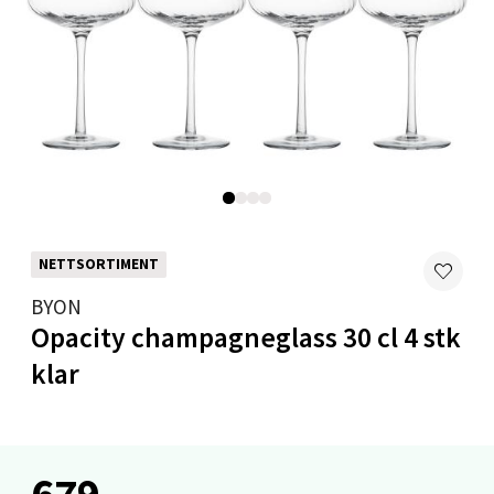
0 i butikk
Velg
Mandal - Alti Mandal
Skarvøyveien 55, 4517 Mandal
NETTSORTIMENT
Åpent i dag 10-20
BYON
0 i butikk
Opacity champagneglass 30 cl 4 stk
klar
Velg
679,-
Mo i Rana - Thon Senter Mo i Rana