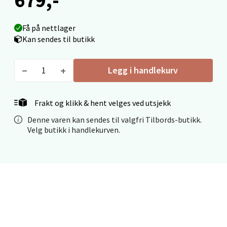
Fridtjof Nansensgate 22, 8622 Mo i Rana
Få på nettlager
Åpent i dag 09-19
Kan sendes til butikk
0 i butikk
Legg i handlekurv
Velg
Frakt og klikk & hent velges ved utsjekk
Denne varen kan sendes til valgfri Tilbords-butikk.
Ålesund - Thon Senter Moa
Velg butikk i handlekurven.
Langelandsvegen 25, 6010 Ålesund
Åpent i dag 10-20
0 i butikk
Velg