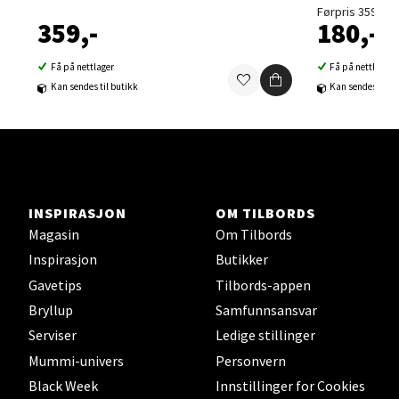
Førpris 359,-
359,-
180,-
Velg
Få på nettlager
Få på nettlager
Kan sendes til butikk
Kan sendes til b
Sortland - Sortland Storsenter
Strangata 26, 8400 Sortland
Åpent i dag 10-19
0 i butikk
INSPIRASJON
OM TILBORDS
Magasin
Om Tilbords
Velg
Inspirasjon
Butikker
Gavetips
Tilbords-appen
Bryllup
Samfunnsansvar
Serviser
Ledige stillinger
Steinkjer - Thon Senter Steinkjer
Mummi-univers
Personvern
Sjøfartsgata 2, 7714 Steinkjer
Black Week
Innstillinger for Cookies