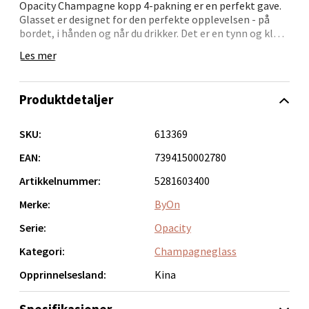
Opacity Champagne kopp 4-pakning er en perfekt gave.
Velg
Glasset er designet for den perfekte opplevelsen - på
bordet, i hånden og når du drikker. Det er en tynn og klar
champagnekopp med et vakkert spunnet glassmønster i
Les mer
klart glass. Også nyttig til dessert eller morgenjuice for
en mer festlig følelse. Et design som har den perfekte
Bergen - Oasen Senter
kontrasten mellom luksus og cockiness. Design Byon
Produktdetaljer
Studio. Leveres i 4-pakning i Byon boks.
Folke Bernadottes vei 52, 5147 Fyllingsdalen
Åpent i dag 10-21
SKU:
613369
0 i butikk
EAN:
7394150002780
Artikkelnummer:
5281603400
Velg
Merke:
ByOn
Serie:
Opacity
Kategori:
Champagneglass
Oppdal - Aunasenteret
Opprinnelsesland:
Kina
Aunasenteret, Sunndalsvegen 3, 7340 Oppdal
Åpent i dag 10-19
Spesifikasjoner