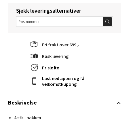
Sjekk leveringsalternativer
Molde - Moldetorget
Torget 1, 6413 Molde
Åpent i dag 10-20
0 i butikk
Fri frakt over 699,-
Rask levering
Velg
Prisløfte
Last ned appen og få
velkomstkupong
Narvik - Thon Senter Malmporten
Bolagsgata 1, 8514 Narvik
Beskrivelse
Åpent i dag 10-20
4 stk i pakken
0 i butikk