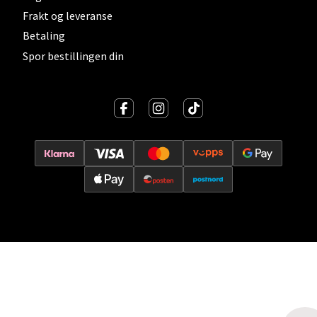
Frakt og leveranse
Vitaminveien 7 - 9, 0485 Oslo
Betaling
Åpent i dag 10-21
Spor bestillingen din
0 i butikk
Velg
Lillehammer - Strandtorget
Strandtorget, 2609 Lillehammer
Åpent i dag 09-20
0 i butikk
Velg