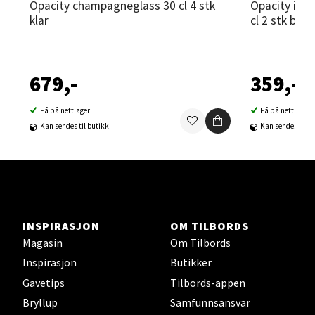
Opacity champagneglass 30 cl 4 stk
Opacity italiensk champagneglass 15
klar
cl 2 stk brun
Sortland - Sortland Storsenter
Strangata 26, 8400 Sortland
679,-
359,-
Åpent i dag 10-19
0 i butikk
Få på nettlager
Få på nettlager
Kan sendes til butikk
Kan sendes til b
Velg
Steinkjer - Thon Senter Steinkjer
INSPIRASJON
OM TILBORDS
Magasin
Om Tilbords
Sjøfartsgata 2, 7714 Steinkjer
Åpent i dag 10-20
Inspirasjon
Butikker
Gavetips
Tilbords-appen
0 i butikk
Bryllup
Samfunnsansvar