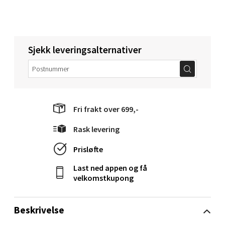
Torget 1, 6413 Molde
Åpent i dag 10-20
0 i butikk
Sjekk leveringsalternativer
Velg
Fri frakt over 699,-
Narvik - Thon Senter Malmporten
Rask levering
Bolagsgata 1, 8514 Narvik
Åpent i dag 10-20
Prisløfte
0 i butikk
Last ned appen og få
velkomstkupong
Velg
Beskrivelse