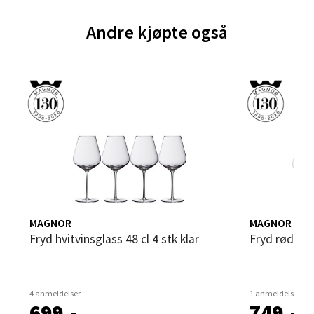
0 i butikk
Andre kjøpte også
Velg
Bergen - Thon Senter Sartor
Sartorvegen 12, 5353 Straume
Åpent i dag 10-21
0 i butikk
MAGNOR
MAGNOR
Velg
Fryd hvitvinsglass 48 cl 4 stk klar
Fryd rødvins
4 anmeldelser
1 anmeldelse
Trondheim - Sirkus Shopping
699,-
749,-