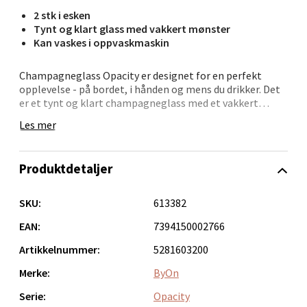
2 stk i esken
Bergen - Oasen Senter
Tynt og klart glass med vakkert mønster
Kan vaskes i oppvaskmaskin
Folke Bernadottes vei 52, 5147 Fyllingsdalen
Åpent i dag 10-21
Champagneglass Opacity er designet for en perfekt
opplevelse - på bordet, i hånden og mens du drikker. Det
0 i butikk
er et tynt og klart champagneglass med et vakkert
glassmønster. Et design som har den perfekte
Les mer
Velg
kontrasten mellom luksus og cockiness. Kan vaskes i
oppvaskmaskin. Design Byon Studio. Leveres i 2-
pakninger i Byon-boks.
Produktdetaljer
Oppdal - Aunasenteret
SKU:
613382
EAN:
7394150002766
Aunasenteret, Sunndalsvegen 3, 7340 Oppdal
Åpent i dag 10-19
Artikkelnummer:
5281603200
0 i butikk
Merke:
ByOn
Serie:
Opacity
Velg