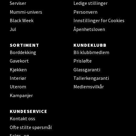
Serviser
Ledige stillinger
Velg
Mummi-univers
Personvern
Black Week
Innstillinger for Cookies
Jul
Åpenhetsloven
Leirvik - Stord
SORTIMENT
KUNDEKLUBB
Torgbakken 2, 5401 Stord
Borddekking
Bli klubbmedlem
Åpent i dag 10-17
Gavekort
Prisløfte
0 i butikk
Kjøkken
Glassgaranti
Interiør
Tallerkengaranti
Velg
Uterom
Medlemsvilkår
Kampanjer
Oslo - Thon Senter Storo
KUNDESERVICE
Kontakt oss
Vitaminveien 7 - 9, 0485 Oslo
Ofte stilte spørsmål
Åpent i dag 10-21
Salgs- og