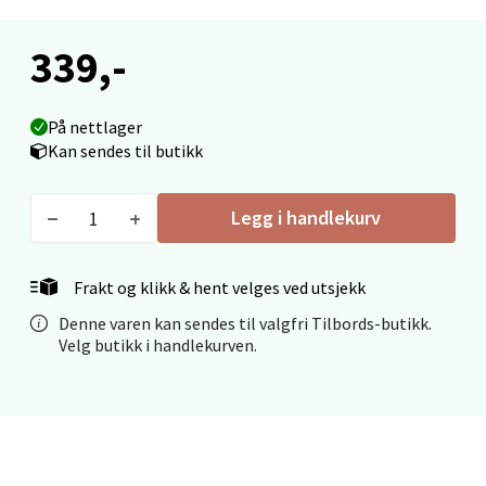
0 i butikk
339,-
Velg
På nettlager
Kan sendes til butikk
Ålesund - Thon Senter Moa
Legg i handlekurv
Langelandsvegen 25, 6010 Ålesund
Åpent i dag 10-20
Frakt og klikk & hent velges ved utsjekk
0 i butikk
Denne varen kan sendes til valgfri Tilbords-butikk.
Velg butikk i handlekurven.
Velg
Molde - Moldetorget