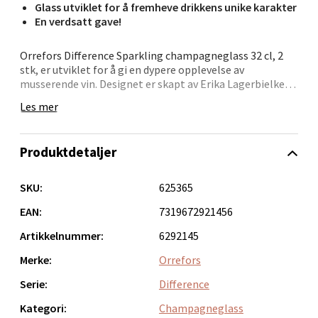
Glass utviklet for å fremheve drikkens unike karakter
En verdsatt gave!
Bergen - Oasen Senter
Orrefors Difference Sparkling champagneglass 32 cl, 2
Folke Bernadottes vei 52, 5147 Fyllingsdalen
stk, er utviklet for å gi en dypere opplevelse av
musserende vin. Designet er skapt av Erika Lagerbielke i
Åpent i dag 10-21
tett samarbeid med vinskribent Bengt-Göran Kronstam,
Les mer
0 i butikk
med målet om å la form følge funksjon – og smak.
I stedet for å basere glassene på druesorter, er de
Velg
Produktdetaljer
tilpasset vinens karakter. Sparkling-glasset fremhever
musserende viner på sitt beste. Hvert glass er munnblåst
i Kosta, Sverige, og egner seg utmerket som gave til
SKU:
625365
vinelskere.
EAN:
7319672921456
Oppdal - Aunasenteret
Artikkelnummer:
6292145
Aunasenteret, Sunndalsvegen 3, 7340 Oppdal
Merke:
Orrefors
Åpent i dag 10-19
Serie:
Difference
0 i butikk
Kategori:
Champagneglass