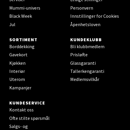
Mummi-univers
Personvern
Velg
Black Week
Innstillinger for Cookies
Jul
Åpenhetsloven
Leirvik - Stord
SORTIMENT
KUNDEKLUBB
Borddekking
Bli klubbmedlem
Torgbakken 2, 5401 Stord
Gavekort
Prisløfte
Åpent i dag 10-17
Kjøkken
Glassgaranti
0 i butikk
Interiør
Tallerkengaranti
Uterom
Medlemsvilkår
Velg
Kampanjer
KUNDESERVICE
Kontakt oss
Oslo - Thon Senter Storo
Ofte stilte spørsmål
Vitaminveien 7 - 9, 0485 Oslo
Salgs- og