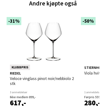
Andre kjøpte også
Åpent i dag 10-21
0 i butikk
-31%
-50%
Velg
Bergen - Thon Senter Sartor
Sartorvegen 12, 5353 Straume
Åpent i dag 10-21
STIERNHOLM
KLUBBPRIS
0 i butikk
Viola hvitvi
RIEDEL
Veloce vinglass pinot noir/nebbiolo 2
stk
Velg
3 anmeldelser
1 anmeldelse
Ikke medlem 899,-
Førpris 559,-
617,-
280,-