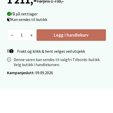
Førpris 1 730,-
0 i butikk
Få på nettlager
Kan sendes til butikk
Velg
Legg i handlekurv
Ålesund - Thon Senter Moa
Frakt og klikk & hent velges ved utsjekk
Langelandsvegen 25, 6010 Ålesund
Denne varen kan sendes til valgfri Tilbords-butikk.
Åpent i dag 10-20
Velg butikk i handlekurven.
0 i butikk
Kampanjeslutt:
09.09.2026
Velg
Molde - Moldetorget