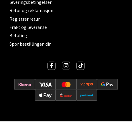
Åpent i dag 10-21
leveringsbetingelser
Retur og reklamasjon
0 i butikk
Registrer retur
Frakt og leveranse
Velg
Betaling
Spor bestillingen din
Lillehammer - Strandtorget
Strandtorget, 2609 Lillehammer
Åpent i dag 09-20
0 i butikk
Velg
Strømmen - Thon Senter Strømmen