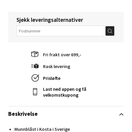
Torget 1, 6413 Molde
Åpent i dag 10-20
Sjekk leveringsalternativer
0 i butikk
Velg
Fri frakt over 699,-
Rask levering
Narvik - Thon Senter Malmporten
Prisløfte
Bolagsgata 1, 8514 Narvik
Last ned appen og få
Åpent i dag 10-20
velkomstkupong
0 i butikk
Beskrivelse
Velg
Munnblåst i Kosta i Sverige