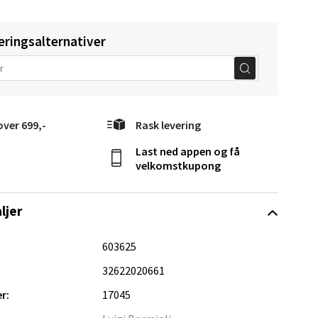
elg
eringsalternativer
over 699,-
Rask levering
Vel
Last ned appen og få
g
velkomstkupong
ljer
603625
32622020661
elg
r:
17045