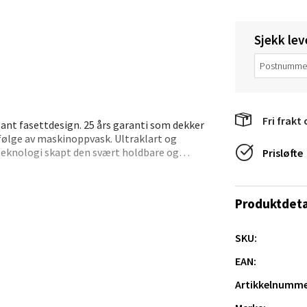
V
tikk
Sjekk lev
anger og Sandnes - Thon Senter
a
Fri frakt 
egant fasettdesign. 25 års garanti som dekker
rossen nr 9, 4042 Stavanger
følge av maskinoppvask. Ultraklart og
 dag 10-19
steknologi skapt den svært holdbare og
Prisløfte
ndig transparent.•
tikk
%.•
Produktdeta
.
nger - Magneten
 vridning (ved glass med stett).• - Ultraklart
SKU:
ra 14, 7606 Levanger
EAN:
 dag 10-18
 forandringer.
V
Artikkelnumme
tikk