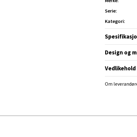
Merke:
Serie:
al - Alti Mandal
Kategori:
yveien 55, 4517 Mandal
Spesifikasj
 dag 10-18
V
tikk
Design og m
Vedlikehold
 Rana - Thon Senter Mo i Rana
Om leverandør
f Nansensgate 22, 8622 Mo i Rana
 dag 10-18
V
tikk
und - Thon Senter Moa