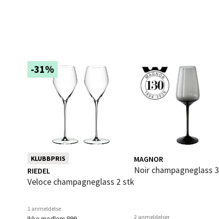
Langel
Åpent i
0 i bu
-31%
Mold
Torget
Åpent i
0 i bu
MAGNOR
KLUBBPRIS
Narv
Noir champagneglass 3
RIEDEL
Veloce champagneglass 2 stk
Bolags
Åpent i
1 anmeldelse
0 i bu
2 anmeldelser
Ikke medlem 899,-