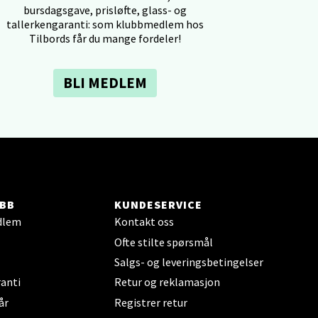
bursdagsgave, prisløfte, glass- og
tallerkengaranti: som klubbmedlem hos
Tilbords får du mange fordeler!
BLI MEDLEM
elg
BB
KUNDESERVICE
dlem
Kontakt oss
Ofte stilte spørsmål
elg
Salgs- og leveringsbetingelser
anti
Retur og reklamasjon
år
Registrer retur