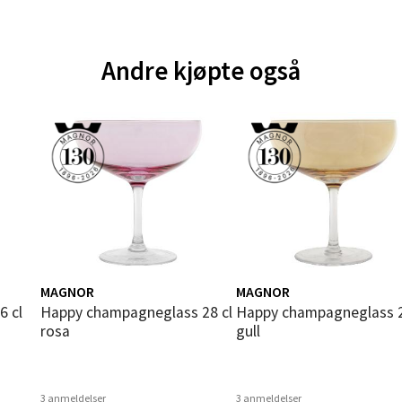
andsvegen 25, 6010 Ålesund
 dag 10-18
V
Andre kjøpte også
tikk
e - Moldetorget
 1, 6413 Molde
 dag 10-18
V
tikk
MAGNOR
MAGNOR
ik - Thon Senter Malmporten
6 cl
Happy champagneglass 28 cl
Happy champagneglass 28 cl
rosa
gull
gata 1, 8514 Narvik
 dag 10-18
V
tikk
3 anmeldelser
3 anmeldelser