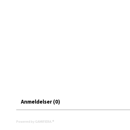
- Uten bly og tungmetaller.
Mand
Skarvø
Åpent i
0 i bu
Mo i
Fridtjo
Åpent i
0 i bu
Anmeldelser (0)
Åles
Powered by GAMIFIERA.®