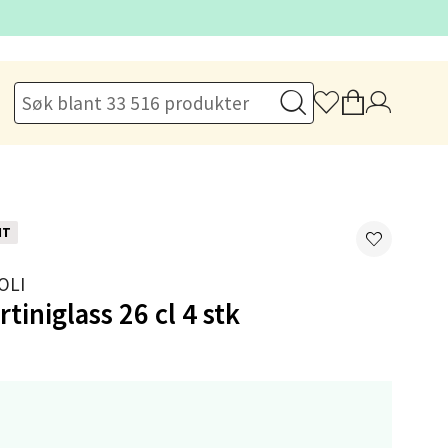
elg
elg
NT
OLI
tiniglass 26 cl 4 stk
elg
,-