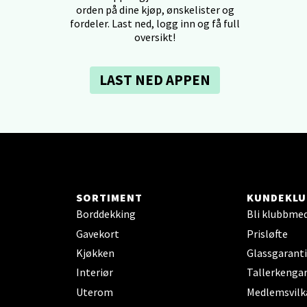
orden på dine kjøp, ønskelister og
fordeler. Last ned, logg inn og få full
oversikt!
dheim - Sirkus Shopping
LAST NED APPEN
borgveien 5, 7044 Trondheim
 dag 09-20
V
tikk
- Thon Senter Ski
SORTIMENT
KUNDEKLU
rsenter, Jernbanesvingen 6, 1400 Ski
Borddekking
Bli klubbme
 dag 10-19
Gavekort
Prisløfte
V
tikk
Kjøkken
Glassgaranti
Interiør
Tallerkengar
Uterom
Medlemsvilk
land - Sortland Storsenter