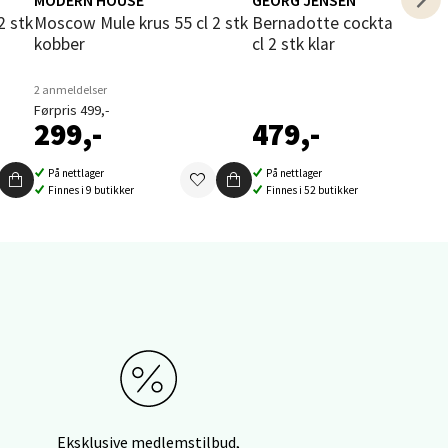
2 stk
Moscow Mule krus 55 cl 2 stk
Bernadotte cocktailglass 20
kobber
cl 2 stk klar
elg
2 anmeldelser
Førpris 499,-
299,-
479,-
På nettlager
På nettlager
Finnes i 9 butikker
Finnes i 52 butikker
elg
elg
Eksklusive medlemstilbud,