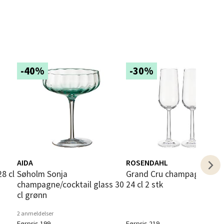
elg
-40%
-30%
elg
AIDA
ROSENDAHL
Søholm Sonja
Grand Cru champagneglass
champagne/cocktail glass 30
24 cl 2 stk
cl grønn
elg
2 anmeldelser
Førpris 199,-
Førpris 219,-