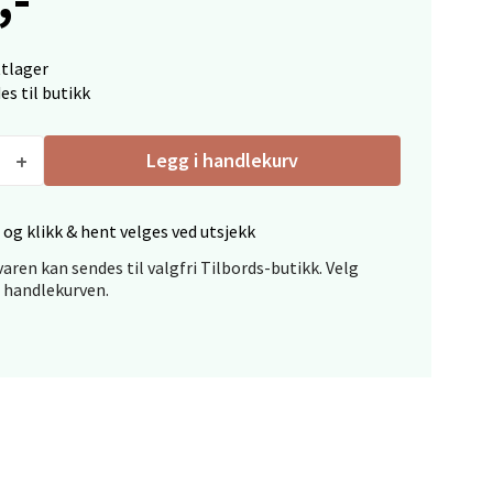
ttlager
es til butikk
elg
Legg i handlekurv
 og klikk & hent velges ved utsjekk
aren kan sendes til valgfri Tilbords-butikk. Velg
i handlekurven.
elg