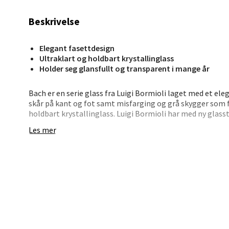
0 i bu
Beskrivelse
Elegant fasettdesign
Stav
Ultraklart og holdbart krystallinglass
Holder seg glansfullt og transparent i mange år
Madl
Bach er en serie glass fra Luigi Bormioli laget med et el
Madlak
skår på kant og fot samt misfarging og grå skygger som 
Åpent i
holdbart krystallinglass. Luigi Bormioli har med ny glas
motstandsdyktige glassmassen SON.hyx®, som er fullste
0 i bu
Les mer
- I forhold til normalt glass er kantens holdbarhet +37,5
- Holdbarhet overfor mekaniske støt +105%.•
- Tynn og elegant stett uten «søm» forsterket med titan
Leva
- Holdbarheten er økt med +140 %, f.eks. i forbindelse med
glass som er glansfullt og transparent i mange år.
Moafjæ
- Gir en ekte gjengivelse av vinens farge og substans.•
Åpent i
- Glasset kan vaskes 1000 ganger i oppvaskmaskinen uten
- Et oppvaskprogram på maks. 55 °C anbefales.•
0 i bu
- Krystallinglass med fyldig og kraftfull klang.•