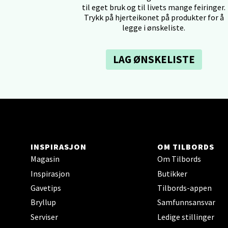
til eget bruk og til livets mange feiringer.
Trykk på hjerteikonet på produkter for å
legge i ønskeliste.
Tron
LAG ØNSKELISTE
Falken
Åpent i
0 i bu
Ski 
INSPIRASJON
OM TILBORDS
Ski Sto
Magasin
Om Tilbords
Åpent i
Inspirasjon
Butikker
0 i bu
Gavetips
Tilbords-appen
Bryllup
Samfunnsansvar
Serviser
Ledige stillinger
Sort