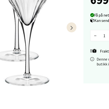
tiansand - Markens
Få på ne
arkens markensgate 25B, 4611 Kristiansand
Kan send
 dag 10-17
V
tikk
 - Linderud
Frakt
Denne v
Mogensøns vei 38, 0594 Oslo
butikk 
 dag 10-19
V
tikk
e/Jæren - M44
veien 2, 4340 Bryne
 dag 10-18