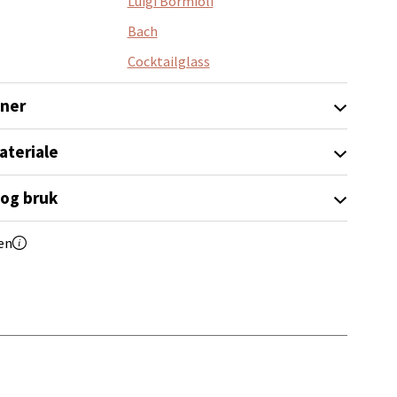
Luigi Bormioli
Bach
Cocktailglass
oner
elg
ateriale
 og bruk
en
elg