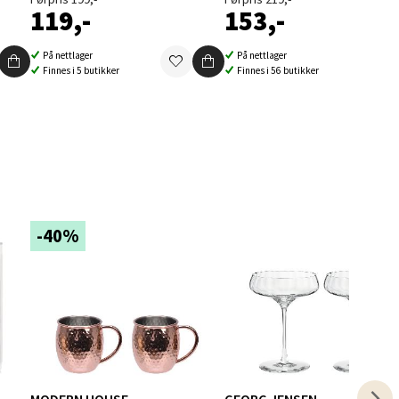
119,-
153,-
På nettlager
På nettlager
Finnes i 5 butikker
Finnes i 56 butikker
elg
-40%
elg
MODERN HOUSE
GEORG JENSEN