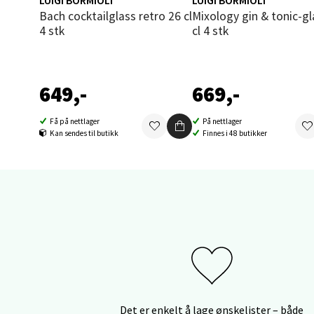
Bach cocktailglass retro 26 cl
Mixology gin & tonic-glass 80
Thon S
4 stk
cl 4 stk
Åpent i
0 i bu
649,-
669,-
Sand
Få på nettlager
På nettlager
Kan sendes til butikk
Finnes i 48 butikker
Brodtk
Åpent i
0 i bu
Berg
Sartor
Åpent i
Det er enkelt å lage ønskelister – både
0 i bu