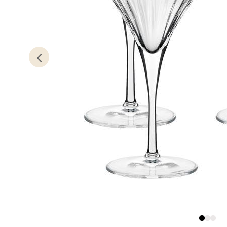
Kris
Lillem
Åpent i
0 i bu
Oslo
Erich 
Åpent i
0 i bu
Bryn
Jupiter
Åpent i