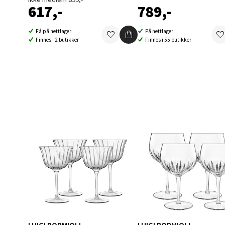
617,-
789,-
Få på nettlager
På nettlager
Berg
Finnes i 2 butikker
Finnes i 55 butikker
Folke B
Åpent i
0 i bu
Oppd
Aunase
Åpent i
0 i bu
Orka
LUIGI BORMIOLI
LUIGI BORMIOLI