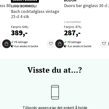
Duoro bar ginglass 30 cl 
LUIGI BORMIOLI
enter Orkanger, Orkdalsveien 113, 7300 Orkanger
Bach cocktailglass vintage
 dag 09-18
V
25 cl 4 stk
tikk
1 anmeldelse
Førpris 649,-
Førpris 479,-
389,-
287,-
vika - Thon Senter Sandvika
På nettlager
På nettlager
Kan sendes til butikk
Kan sendes til butikk
orbsgate 7, 1338 Sandvika
 dag 09-19
V
tikk
Visste du at...?
en - Thon Senter Sartor
vegen 12, 5353 Straume
 dag 10-18
V
Tilbords-appen gjør det enkelt å holde
tikk