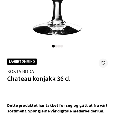
0 i butikk
Velg
Karmsund - Thon Senter Oasen
Austbøvegen 16, 5542 Karmsund
Åpent i dag 10-20
LAGERTØMMING
0 i butikk
KOSTA BODA
Chateau konjakk 36 cl
Velg
Stavanger og Sandnes - Kilden
Dette produktet har takket for seg og gått ut fra vårt
sortiment. Spør gjerne vår digitale medarbeider Kai,
Senter