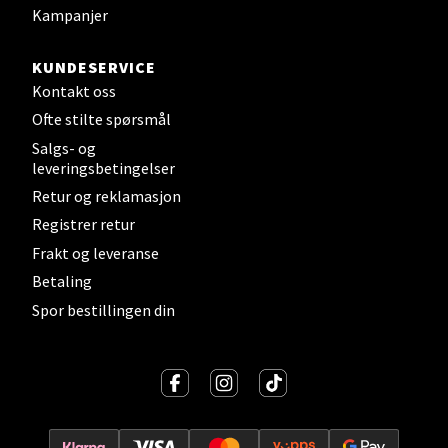
Kampanjer
Levanger - Magneten
KUNDESERVICE
Moafjæra 14, 7606 Levanger
Åpent i dag 10-20
Kontakt oss
Ofte stilte spørsmål
0 i butikk
Salgs- og
leveringsbetingelser
Velg
Retur og reklamasjon
Registrer retur
Frakt og leveranse
Mandal - Alti Mandal
Betaling
Spor bestillingen din
Skarvøyveien 55, 4517 Mandal
Åpent i dag 10-20
0 i butikk
Velg