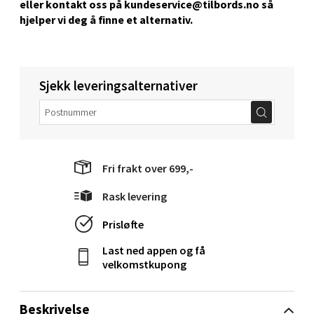
eller kontakt oss på kundeservice@tilbords.no så
hjelper vi deg å ﬁnne et alternativ.
Gartnerveien 16, 4016 Stavanger
Åpent i dag 10-20
0 i butikk
Sjekk leveringsalternativer
Velg
Fri frakt over 699,-
Stavanger og Sandnes - Kvadrat
Rask levering
Gamle Stokkavei 1, 4313 Sandnes
Åpent i dag 10-21
Prisløfte
0 i butikk
Last ned appen og få
velkomstkupong
Velg
Beskrivelse