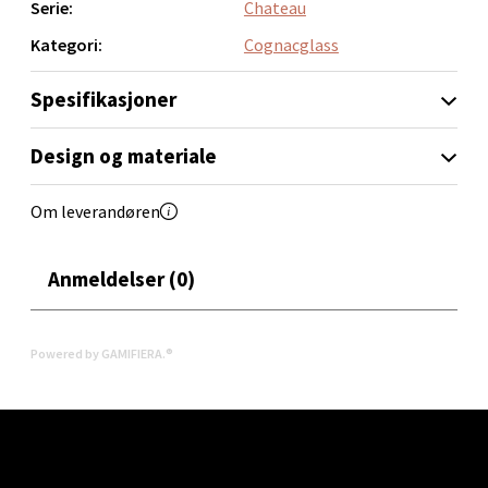
Serie:
Chateau
Velg
Kategori:
Cognacglass
Spesifikasjoner
Oslo - Linderud
Design og materiale
Erich Mogensøns vei 38, 0594 Oslo
Åpent i dag 10-21
Om leverandøren
0 i butikk
Anmeldelser (0)
Velg
Powered by GAMIFIERA.®
Bryne/Jæren - M44
Jupiterveien 2, 4340 Bryne
Åpent i dag 10-20