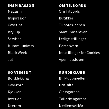
INSPIRASJON
OM TILBORDS
0 i butikk
Magasin
Om Tilbords
Inspirasjon
Butikker
Velg
Gavetips
Tilbords-appen
Bryllup
Samfunnsansvar
Serviser
Ledige stillinger
Stavanger og Sandnes - Thon
Mummi-univers
Personvern
Senter Madla
Black Week
Innstillinger for Cookies
Jul
Åpenhetsloven
Madlakrossen nr 9, 4042 Stavanger
Åpent i dag 10-20
SORTIMENT
KUNDEKLUBB
0 i butikk
Borddekking
Bli klubbmedlem
Gavekort
Prisløfte
Velg
Kjøkken
Glassgaranti
Interiør
Tallerkengaranti
Uterom
Medlemsvilkår