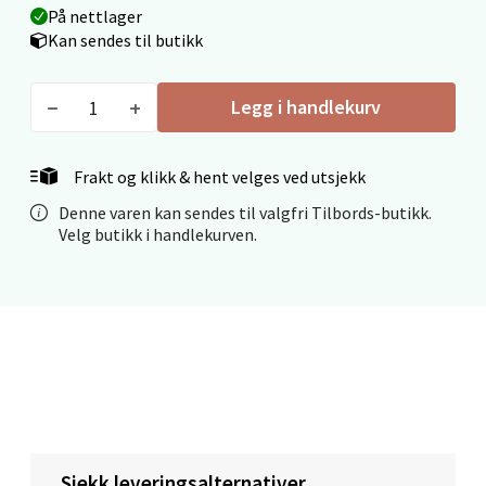
På nettlager
Kan sendes til butikk
Stavanger og Sandnes - Thon
Legg i handlekurv
Senter Madla
Frakt og klikk & hent velges ved utsjekk
Madlakrossen nr 9, 4042 Stavanger
Åpent i dag 10-20
Denne varen kan sendes til valgfri Tilbords-butikk.
Velg butikk i handlekurven.
0 i butikk
Velg
Levanger - Magneten
Moafjæra 14, 7606 Levanger
Sjekk leveringsalternativer
Åpent i dag 10-20