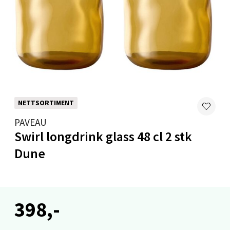
Oslo - Linderud
Erich Mogensøns vei 38, 0594 Oslo
Åpent i dag 10-21
0 i butikk
Velg
NETTSORTIMENT
PAVEAU
Swirl longdrink glass 48 cl 2 stk
Bryne/Jæren - M44
Dune
Jupiterveien 2, 4340 Bryne
Åpent i dag 10-20
0 i butikk
398,-
Velg