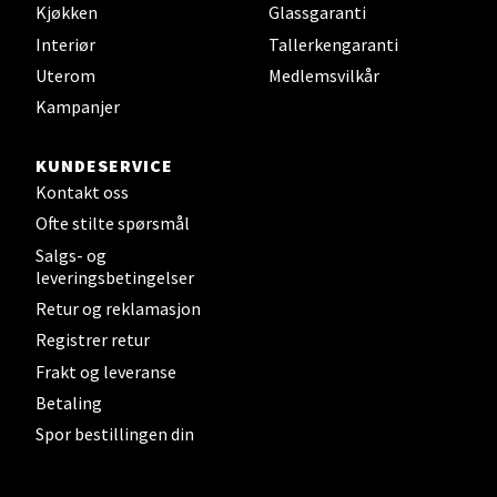
Sandvika - Thon Senter Sandvika
Kjøkken
Glassgaranti
Interiør
Tallerkengaranti
Brodtkorbsgate 7, 1338 Sandvika
Uterom
Medlemsvilkår
Åpent i dag 10-21
Kampanjer
0 i butikk
KUNDESERVICE
Velg
Kontakt oss
Ofte stilte spørsmål
Salgs- og
leveringsbetingelser
Bergen - Thon Senter Sartor
Retur og reklamasjon
Registrer retur
Sartorvegen 12, 5353 Straume
Åpent i dag 10-21
Frakt og leveranse
Betaling
0 i butikk
Spor bestillingen din
Velg