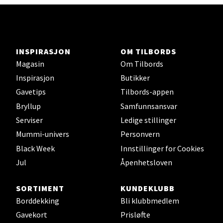
0 i butikk
Velg
INSPIRASJON
OM TILBORDS
Magasin
Om Tilbords
Inspirasjon
Butikker
Orkanger - Thon Senter Orkanger
Gavetips
Tilbords-appen
Bryllup
Samfunnsansvar
Thon Senter Orkanger, Orkdalsveien 113, 7300
Serviser
Ledige stillinger
Orkanger
Åpent i dag 09-20
Mummi-univers
Personvern
Black Week
Innstillinger for Cookies
0 i butikk
Jul
Åpenhetsloven
Velg
SORTIMENT
KUNDEKLUBB
Borddekking
Bli klubbmedlem
Gavekort
Prisløfte