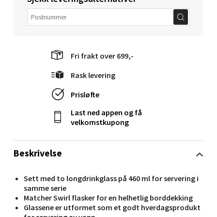
0 i butikk
Velg
Fri frakt over 699,-
Rask levering
Mandal - Alti Mandal
Prisløfte
Skarvøyveien 55, 4517 Mandal
Last ned appen og få
Åpent i dag 10-20
velkomstkupong
0 i butikk
Beskrivelse
Velg
Sett med to longdrinkglass på 460 ml for servering i
samme serie
Matcher Swirl flasker for en helhetlig borddekking
Glassene er utformet som et godt hverdagsprodukt
Mo i Rana - Thon Senter Mo i Rana