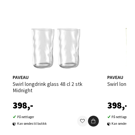
Velg
Bergen - Oasen Senter
Folke Bernadottes vei 52, 5147 Fyllingsdalen
Åpent i dag 10-21
0 i butikk
PAVEAU
PAVEAU
Velg
Swirl longdrink glass 48 cl 2 stk
Swirl longd
Midnight
398,-
398,-
Oppdal - Aunasenteret
På nettlager
På nettlager
Kan sendes til butikk
Kan sendes til b
Aunasenteret, Sunndalsvegen 3, 7340 Oppdal
Åpent i dag 10-19