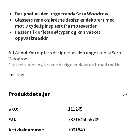
0 i butikk
Designet av den unge trendy Sara Woodrow
Glassets rene og kresne design er dekorert med
motiv tydelig inspirert fra moteverden
Velg
Passer til de fleste øltyper og kan vaskes i
oppvaskmaskin
All About You ølglass designet av den unge trendy Sara
Kristiansand - Markens
Woodrow.
Glassets rene og kresne design er dekorert med motiv
Lillemarkens markensgate 25B, 4611 Kristiansand
tydelig inspirert fra moteverden. ølglasset passer til de
Les mer
fleste øltyper og kan vaskes i oppvaskmaskin.
Åpent i dag 09-18
Glasset er laget av krystall, har en høyde på 18cm, bredde
0 i butikk
på 8,2 cm og volum 40 cl. Selges i 2pk
Produktdetaljer
Velg
SKU:
111245
EAN:
7321646056705
Artikkelnummer:
7091840
Oslo - Linderud