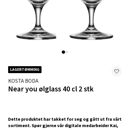
Karmsund - Thon Senter Oasen
Austbøvegen 16, 5542 Karmsund
Åpent i dag 10-20
0 i butikk
Velg
LAGERTØMMING
KOSTA BODA
Stavanger og Sandnes - Kilden
Near you ølglass 40 cl 2 stk
Senter
Gartnerveien 16, 4016 Stavanger
Åpent i dag 10-20
Dette produktet har takket for seg og gått ut fra vårt
0 i butikk
sortiment. Spør gjerne vår digitale medarbeider Kai,