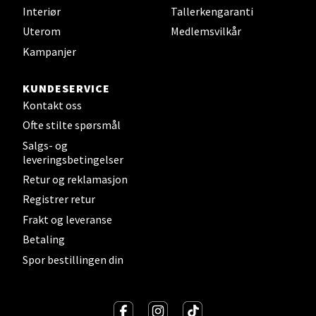
Interiør
Tallerkengaranti
Uterom
Medlemsvilkår
Velg
Kampanjer
KUNDESERVICE
Mandal - Alti Mandal
Kontakt oss
Ofte stilte spørsmål
Skarvøyveien 55, 4517 Mandal
Salgs- og
Åpent i dag 10-20
leveringsbetingelser
0 i butikk
Retur og reklamasjon
Registrer retur
Velg
Frakt og leveranse
Betaling
Spor bestillingen din
Mo i Rana - Thon Senter Mo i Rana