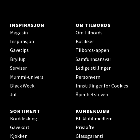
Stavanger og Sandnes - Thon
INSPIRASJON
OM TILBORDS
Senter Madla
Magasin
Om Tilbords
Inspirasjon
Butikker
Madlakrossen nr 9, 4042 Stavanger
Åpent i dag 10-20
Gavetips
Tilbords-appen
Bryllup
Samfunnsansvar
0 i butikk
Serviser
Ledige stillinger
Velg
Mummi-univers
Personvern
Black Week
Innstillinger for Cookies
Jul
Åpenhetsloven
Levanger - Magneten
SORTIMENT
KUNDEKLUBB
Borddekking
Bli klubbmedlem
Moafjæra 14, 7606 Levanger
Gavekort
Prisløfte
Åpent i dag 10-20
Kjøkken
Glassgaranti
0 i butikk