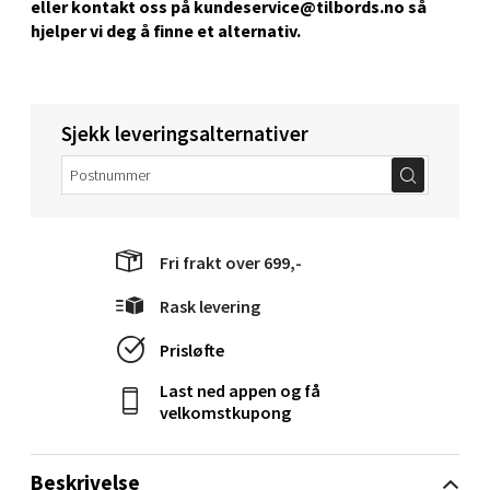
eller kontakt oss på kundeservice@tilbords.no så
Velg
hjelper vi deg å ﬁnne et alternativ.
Sjekk leveringsalternativer
Stavanger og Sandnes - Kvadrat
Gamle Stokkavei 1, 4313 Sandnes
Åpent i dag 10-21
0 i butikk
Fri frakt over 699,-
Rask levering
Velg
Prisløfte
Last ned appen og få
Bergen - Thon Senter Lagunen
velkomstkupong
Laguneveien 1, 5239 Bergen
Beskrivelse
Åpent i dag 10-21