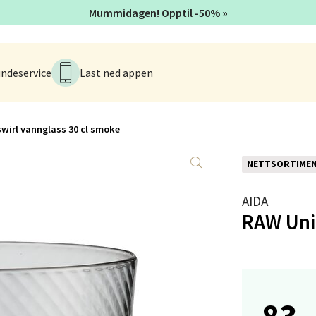
tikk
Mummidagen! Opptil -50% »
anger og Sandnes - Kvadrat
ndeservice
Last ned appen
Stokkavei 1, 4313 Sandnes
 dag 10-18
V
wirl vannglass 30 cl smoke
tikk
NETTSORTIME
en - Thon Senter Lagunen
AIDA
RAW Uniq
veien 1, 5239 Bergen
 dag 10-18
V
tikk
83,
tiansand - Markens