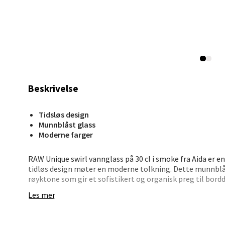
0 i bu
Stav
Madl
Madlak
Beskrivelse
Åpent i
0 i bu
Tidsløs design
Munnblåst glass
Moderne farger
Leva
RAW Unique swirl vannglass på 30 cl i smoke fra Aida er e
tidløs design møter en moderne tolkning. Dette munnblå
Moafjæ
røyktone som gir et sofistikert og organisk preg til bord
Åpent i
samtidig holdbart, noe som gjør det både funksjonelt og 
Les mer
0 i bu
RAW Unique-serien er kjent for sine to unike mønstre: Swi
dette vannglasset, og Optikk, med bredere linjer. Swirl-