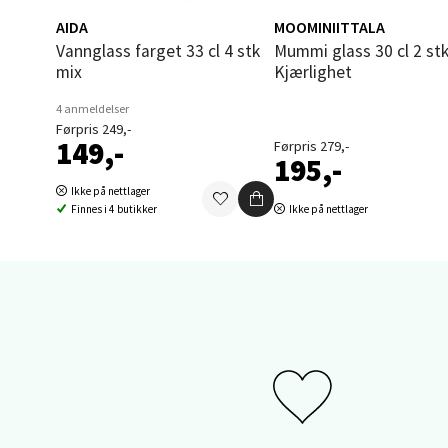
Thon S
AIDA
MOOMINIITTALA
Åpent i
Vannglass farget 33 cl 4 stk
Mummi glass 30 cl 2 stk
0 i bu
mix
Kjærlighet
4 anmeldelser
Førpris 249,-
Sand
149,-
Førpris 279,-
195,-
Brodtk
Ikke på nettlager
Åpent i
Finnes i 4 butikker
Ikke på nettlager
0 i bu
Berg
Sartor
Åpent i
0 i bu