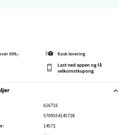
over 699,-
Rask levering
Vel
g
Last ned appen og få
velkomstkupong
ljer
616716
5709554145728
elg
r:
14572