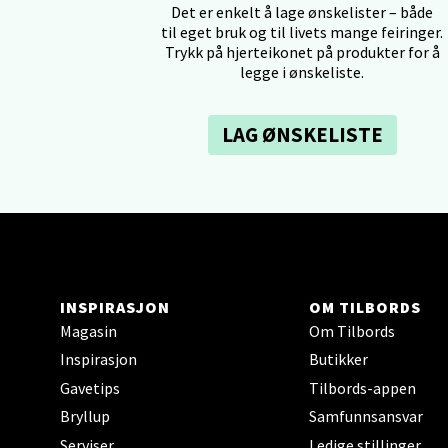
Det er enkelt å lage ønskelister – både
til eget bruk og til livets mange feiringer.
Trykk på hjerteikonet på produkter for å
Tron
legge i ønskeliste.
Falken
Åpent i
LAG ØNSKELISTE
0 i bu
Ski 
Ski Sto
Åpent i
INSPIRASJON
OM TILBORDS
Magasin
Om Tilbords
0 i bu
Inspirasjon
Butikker
Gavetips
Tilbords-appen
Sort
Bryllup
Samfunnsansvar
Serviser
Ledige stillinger