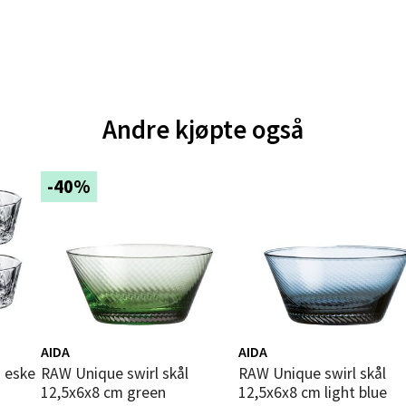
 dag 10-18
V
tikk
e - Moldetorget
Andre kjøpte også
 1, 6413 Molde
 dag 10-18
-40%
V
tikk
ik - Thon Senter Malmporten
gata 1, 8514 Narvik
 dag 10-18
AIDA
AIDA
V
i eske
RAW Unique swirl skål
RAW Unique swirl skål
tikk
12,5x6x8 cm green
12,5x6x8 cm light blue