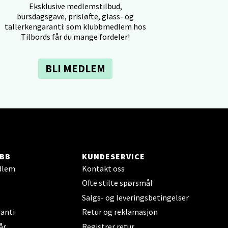
Eksklusive medlemstilbud,
bursdagsgave, prisløfte, glass- og
tallerkengaranti: som klubbmedlem hos
Tilbords får du mange fordeler!
BLI MEDLEM
elg
BB
KUNDESERVICE
elg
dlem
Kontakt oss
Ofte stilte spørsmål
Salgs- og leveringsbetingelser
anti
Retur og reklamasjon
år
Registrer retur