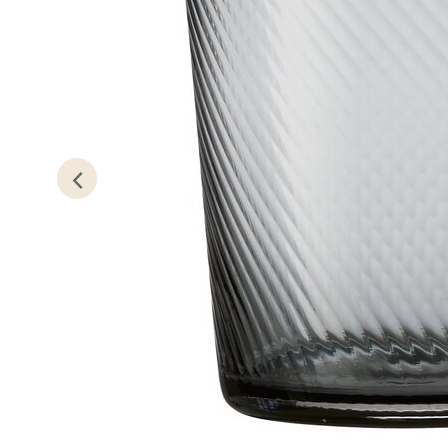
Lillem
Åpent i
0 i bu
Oslo
Erich 
Åpent i
0 i bu
Bryn
Jupiter
Åpent i