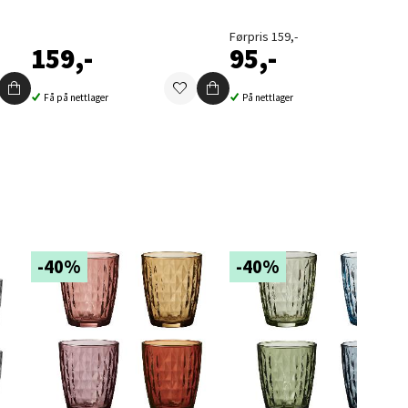
Førpris 159,-
159,-
95,-
Få på nettlager
På nettlager
elg
-40%
-40%
elg