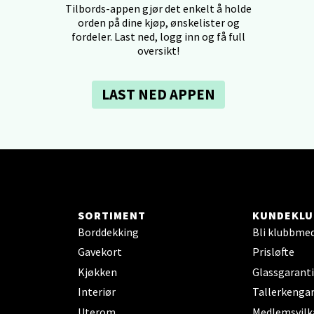
Tilbords-appen gjør det enkelt å holde
orden på dine kjøp, ønskelister og
fordeler. Last ned, logg inn og få full
dheim - Sirkus Shopping
oversikt!
borgveien 5, 7044 Trondheim
 dag 09-20
LAST NED APPEN
V
tikk
- Thon Senter Ski
rsenter, Jernbanesvingen 6, 1400 Ski
 dag 10-19
SORTIMENT
KUNDEKLU
V
Borddekking
Bli klubbme
tikk
Gavekort
Prisløfte
Kjøkken
Glassgaranti
land - Sortland Storsenter
Interiør
Tallerkengar
Uterom
Medlemsvilk