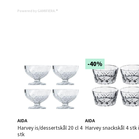
Åpent i
Powered by GAMIFIERA.®
0 i bu
Mold
Torget
Åpent i
-40%
0 i bu
Narv
Bolags
Åpent i
AIDA
AIDA
Harvey is/dessertskål 20 cl 4
Harvey snackskål 4 stk 
0 i bu
stk