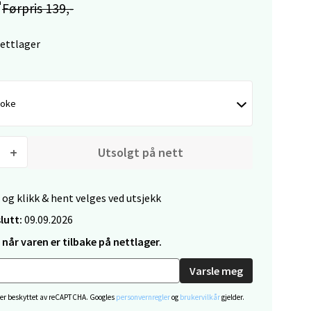
Førpris 139,-
nettlager
elg
oke
Utsolgt på nett
elg
 og klikk & hent velges ved utsjekk
lutt:
09.09.2026
når varen er tilbake på nettlager.
Varsle meg
 er beskyttet av reCAPTCHA. Googles
personvernregler
og
brukervilkår
gjelder.
elg