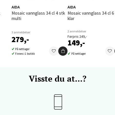
enter Orkanger, Orkdalsveien 113, 7300 Orkanger
AIDA
AIDA
 dag 09-18
V
Mosaic vannglass 34 cl 4 stk
Mosaic vannglass 34 cl 6 stk
tikk
multi
klar
2 anmeldelser
3 anmeldelser
vika - Thon Senter Sandvika
Førpris 249,-
279,-
149,-
orbsgate 7, 1338 Sandvika
På nettlager
 dag 09-19
Finnes i 1 butikk
På nettlager
V
tikk
Visste du at...?
en - Thon Senter Sartor
vegen 12, 5353 Straume
 dag 10-18
V
tikk