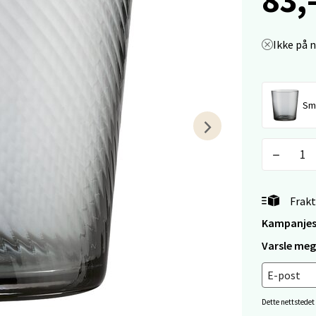
arkens markensgate 25B, 4611 Kristiansand
Ikke på 
 dag 10-17
V
tikk
Sm
 - Linderud
Mogensøns vei 38, 0594 Oslo
 dag 10-19
V
tikk
Frakt
Kampanjes
Varsle meg 
e/Jæren - M44
veien 2, 4340 Bryne
 dag 10-18
Dette nettstedet
V