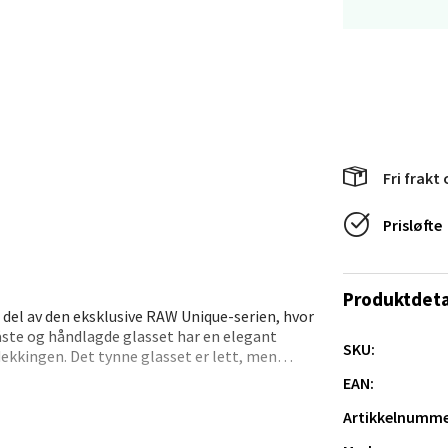
tikk
anger og Sandnes - Thon Senter
a
rossen nr 9, 4042 Stavanger
Fri frakt 
 dag 10-19
Prisløfte
tikk
Produktdeta
nger - Magneten
n del av den eksklusive RAW Unique-serien, hvor
ste og håndlagde glasset har en elegant
SKU:
ra 14, 7606 Levanger
dekkingen. Det tynne glasset er lett, men
 dag 10-18
estetisk tiltalende.
EAN:
V
tikk
rl, med sine tette og tynne linjer, som preger
Artikkelnumme
mønsteret gir glasset en subtil dynamikk som