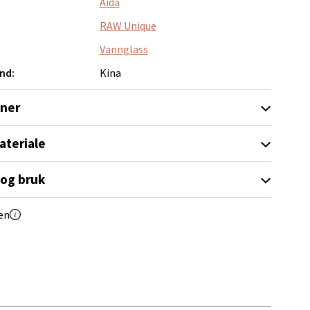
Aida
RAW Unique
Vannglass
nd:
Kina
elg
oner
ateriale
 og bruk
elg
en