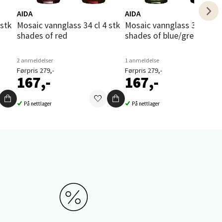
AIDA
AIDA
elg
Mosaic vannglass 34 cl 4 stk
Mosaic vannglass 34 cl 4 stk
shades of red
shades of blue/green
2 anmeldelser
1 anmeldelse
Førpris 279,-
Førpris 279,-
167,-
167,-
På nettlager
På nettlager
elg
elg