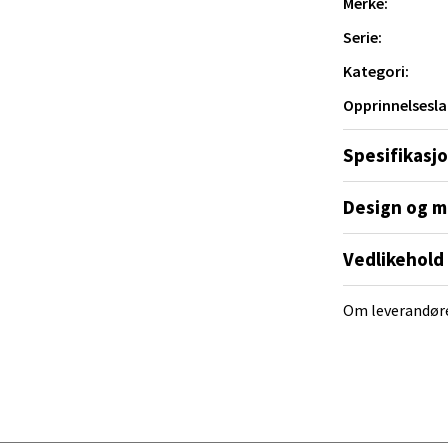
Merke:
er en tidløs eleganse.
al - Alti Mandal
Serie:
ell design med estetikk på en måte som gjør
n av Danmarks mest talentfulle designere og
Kategori:
yveien 55, 4517 Mandal
r alltid oppfyller høye krav til både kvalitet
Opprinnelsesla
 dag 10-18
er derfor det perfekte valget for de som
V
rd, både til hverdags og til spesielle
tikk
Spesifikasj
Design og m
 Rana - Thon Senter Mo i Rana
Vedlikehold
f Nansensgate 22, 8622 Mo i Rana
 dag 10-18
V
Om leverandør
tikk
und - Thon Senter Moa
andsvegen 25, 6010 Ålesund