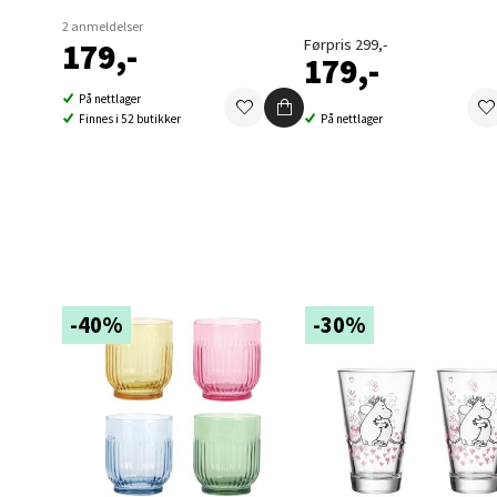
2 anmeldelser
Førpris 299,-
179,-
Berg
179,-
På nettlager
Folke B
Finnes i 52 butikker
På nettlager
Åpent i
0 i bu
Oppd
Aunase
-40%
-30%
Åpent i
0 i bu
Orka