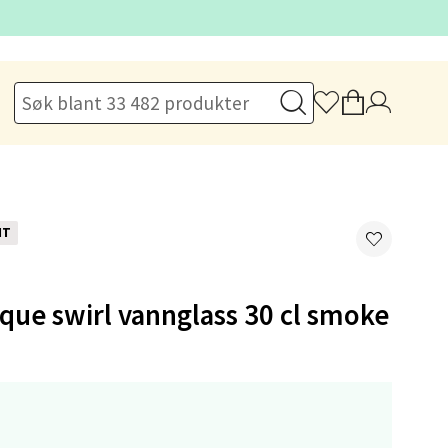
elg
NT
ue swirl vannglass 30 cl smoke
elg
-