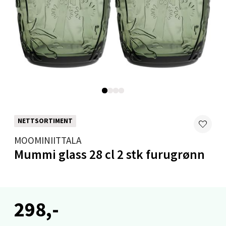
Velg
Mandal - Alti Mandal
Skarvøyveien 55, 4517 Mandal
Åpent i dag 10-20
3 i butikk
NETTSORTIMENT
MOOMINIITTALA
Velg
Mummi glass 28 cl 2 stk furugrønn
Mo i Rana - Thon Senter Mo i Rana
298,-
Fridtjof Nansensgate 22, 8622 Mo i Rana
Åpent i dag 09-19