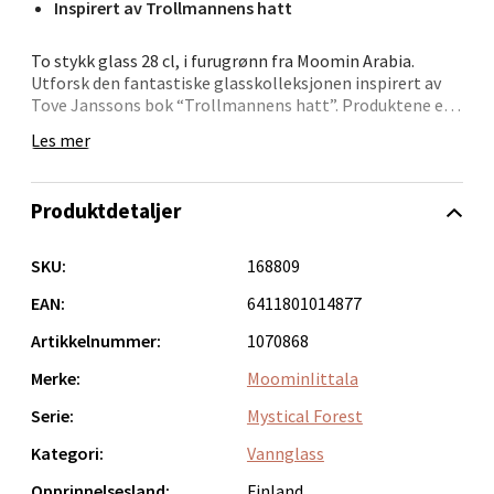
Inspirert av Trollmannens hatt
Bergen - Oasen Senter
To stykk glass 28 cl, i furugrønn fra Moomin Arabia.
Utforsk den fantastiske glasskolleksjonen inspirert av
Tove Janssons bok “Trollmannens hatt”. Produktene er
Folke Bernadottes vei 52, 5147 Fyllingsdalen
dekorert med vakre teksturer som fanger stemningen av
Åpent i dag 10-21
Les mer
mystisk skog der Mummitrollene leker gjemsel.
0 i butikk
Produktdetaljer
Velg
SKU:
168809
EAN:
6411801014877
Oppdal - Aunasenteret
Artikkelnummer:
1070868
Merke:
MoominIittala
Aunasenteret, Sunndalsvegen 3, 7340 Oppdal
Åpent i dag 10-19
Serie:
Mystical Forest
0 i butikk
Kategori:
Vannglass
Opprinnelsesland:
Finland