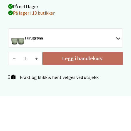
På nettlager
7 i butikk
På lager i 13 butikker
Velg
Furugrønn
Ålesund - Thon Senter Moa
Legg i handlekurv
Langelandsvegen 25, 6010 Ålesund
Åpent i dag 10-20
Frakt og klikk & hent velges ved utsjekk
0 i butikk
Velg
Molde - Moldetorget