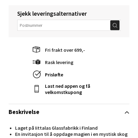
Torget 1, 6413 Molde
Sjekk leveringsalternativer
Åpent i dag 10-20
0 i butikk
Velg
Fri frakt over 699,-
Rask levering
Prisløfte
Narvik - Thon Senter Malmporten
Last ned appen og få
Bolagsgata 1, 8514 Narvik
velkomstkupong
Åpent i dag 10-20
0 i butikk
Beskrivelse
Velg
Laget på Iittalas Glassfabrikk i Finland
En invitasjon til å oppdage magien i en mystisk skog