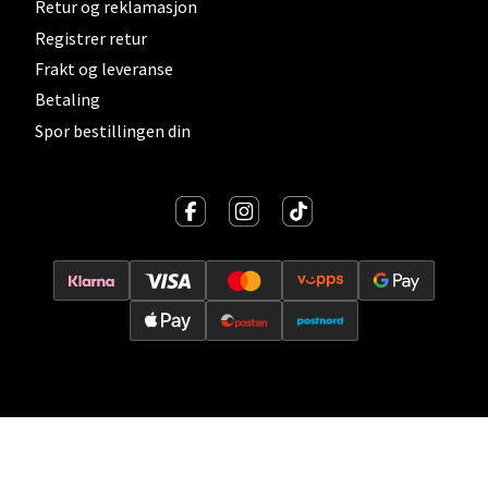
Åpent i dag 10-21
Retur og reklamasjon
Registrer retur
0 i butikk
Frakt og leveranse
Betaling
Velg
Spor bestillingen din
Lillehammer - Strandtorget
Strandtorget, 2609 Lillehammer
Åpent i dag 09-20
0 i butikk
Velg