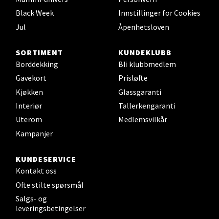
Black Week
Innstillinger for Cookies
Velg
Jul
Åpenhetsloven
SORTIMENT
KUNDEKLUBB
Leirvik - Stord
Borddekking
Bli klubbmedlem
Gavekort
Prisløfte
Torgbakken 2, 5401 Stord
Kjøkken
Glassgaranti
Åpent i dag 10-17
Interiør
Tallerkengaranti
3 i butikk
Uterom
Medlemsvilkår
Kampanjer
Velg
KUNDESERVICE
Kontakt oss
Ofte stilte spørsmål
Oslo - Thon Senter Storo
Salgs- og
leveringsbetingelser
Vitaminveien 7 - 9, 0485 Oslo