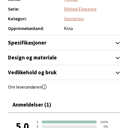
Bergen - Oasen Senter
Serie:
Ribbed Elegance
Folke Bernadottes vei 52, 5147 Fyllingsdalen
Kategori:
Vannglass
Åpent i dag 10-21
Opprinnelsesland:
Kina
0 i butikk
Spesifikasjoner
Velg
Design og materiale
Vedlikehold og bruk
Oppdal - Aunasenteret
Om leverandøren
Aunasenteret, Sunndalsvegen 3, 7340 Oppdal
Åpent i dag 10-19
Anmeldelser (1)
0 i butikk
Velg
5
100%
5.0
4
0%