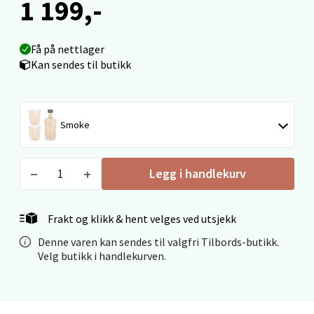
1 199,-
Få på nettlager
Mandal - Alti Mandal
Kan sendes til butikk
Skarvøyveien 55, 4517 Mandal
Åpent i dag 10-20
Smoke
0 i butikk
Velg
Legg i handlekurv
Frakt og klikk & hent velges ved utsjekk
Mo i Rana - Thon Senter Mo i Rana
Denne varen kan sendes til valgfri Tilbords-butikk.
Velg butikk i handlekurven.
Fridtjof Nansensgate 22, 8622 Mo i Rana
Åpent i dag 09-19
0 i butikk