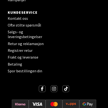
Sortland - Sortland Storsenter
KUNDESERVICE
Strangata 26, 8400 Sortland
Kontakt oss
Åpent i dag 10-19
Ofte stilte spørsmål
0 i butikk
Salgs- og
leveringsbetingelser
Velg
Retur og reklamasjon
Registrer retur
Frakt og leveranse
Betaling
Steinkjer - Thon Senter Steinkjer
Spor bestillingen din
Sjøfartsgata 2, 7714 Steinkjer
Åpent i dag 10-20
0 i butikk
Velg