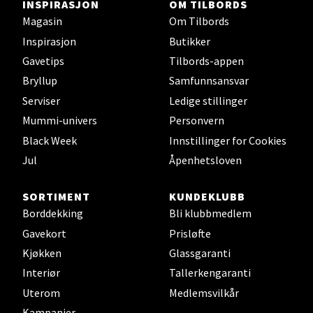
Falkenborgveien 5, 7044 Trondheim
INSPIRASJON
OM TILBORDS
Åpent i dag 09-21
Magasin
Om Tilbords
Inspirasjon
Butikker
0 i butikk
Gavetips
Tilbords-appen
Bryllup
Samfunnsansvar
Velg
Serviser
Ledige stillinger
Mummi-univers
Personvern
Black Week
Innstillinger for Cookies
Ski - Thon Senter Ski
Jul
Åpenhetsloven
Ski Storsenter, Jernbanesvingen 6, 1400 Ski
SORTIMENT
KUNDEKLUBB
Åpent i dag 10-21
Borddekking
Bli klubbmedlem
0 i butikk
Gavekort
Prisløfte
Kjøkken
Glassgaranti
Velg
Interiør
Tallerkengaranti
Uterom
Medlemsvilkår
Kampanjer