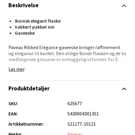
Åpent i dag 10-20
Beskrivelse
0 i butikk
Ikonisk elegant flaske
Vakkert pakket inn
Velg
Gaveeske
Paveau Ribbed Elegance gaveeske bringer raffinement
og eleganse til bordet. Den stilige Bondi-flasken og de to
medfølgende glassene er omhyggelig utformet for å
Narvik - Thon Senter Malmporten
fremheve både form og funksjon.
Les mer
Bolagsgata 1, 8514 Narvik
Alt er vakkert presentert i en elegant gaveeske, klar til å
Åpent i dag 10-20
gis bort ved spesielle anledninger – eller som en
Produktdetaljer
velfortjent oppmerksomhet til deg selv.
0 i butikk
SKU:
625677
Velg
EAN:
5430004301301
Artikkelnummer:
S21177-10121
Merke:
Paveau