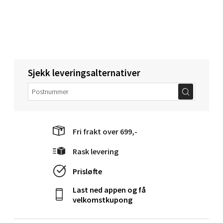
Velg
Ålesund - Thon Senter Moa
Sjekk leveringsalternativer
Langelandsvegen 25, 6010 Ålesund
Åpent i dag 10-20
0 i butikk
Fri frakt over 699,-
Velg
Rask levering
Prisløfte
Last ned appen og få
Molde - Moldetorget
velkomstkupong
Torget 1, 6413 Molde