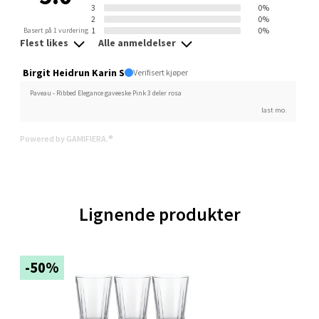
3
0%
2
0%
1
0%
Basert på 1 vurdering
Flest likes
Alle anmeldelser
Orkanger - Thon Senter Orkanger
Birgit Heidrun Karin S
Verifisert kjøper
Thon Senter Orkanger, Orkdalsveien 113, 7300
Paveau - Ribbed Elegance gaveeske Pink 3 deler rosa
Orkanger
last mo.
Åpent i dag 09-20
0 i butikk
Powered by GAMIFIERA.®
Velg
Lignende produkter
Sandvika - Thon Senter Sandvika
-50%
Brodtkorbsgate 7, 1338 Sandvika
Åpent i dag 10-21