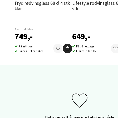
Fryd rødvinsglass 68 cl 4 stk
Lifestyle rødvinsglass 63 cl 4
Åpent i
klar
stk
0 i bu
1 anmeldelse
749,-
649,-
Sand
Brodtk
På nettlager
Få på nettlager
Finnes i 53 butikker
Finnes i 1 butikk
Åpent i
0 i bu
Berg
Sartor
Åpent i
0 i bu
Det er enkelt å lage ønskelister – både