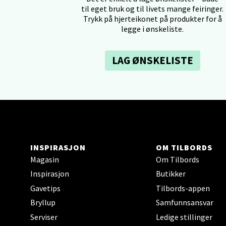
til eget bruk og til livets mange feiringer.
Trykk på hjerteikonet på produkter for å
Tron
legge i ønskeliste.
Falken
Åpent i
LAG ØNSKELISTE
0 i bu
Ski 
Ski Sto
INSPIRASJON
OM TILBORDS
Åpent i
Magasin
Om Tilbords
0 i bu
Inspirasjon
Butikker
Gavetips
Tilbords-appen
Bryllup
Samfunnsansvar
Sort
Serviser
Ledige stillinger