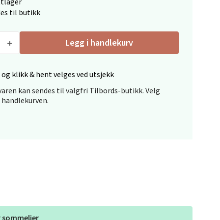
ttlager
es til butikk
elg
Legg i handlekurv
 og klikk & hent velges ved utsjekk
aren kan sendes til valgfri Tilbords-butikk. Velg
i handlekurven.
elg
elg
r
sommelier