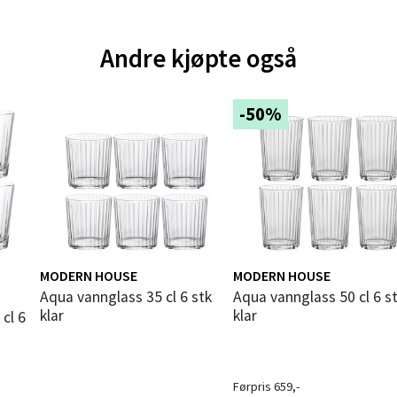
 dag 10-20
V
tikk
Andre kjøpte også
e - Moldetorget
-50%
 1, 6413 Molde
 dag 10-20
V
tikk
ik - Thon Senter Malmporten
MODERN HOUSE
MODERN HOUSE
n i
Aqua vannglass 35 cl 6 stk
Aqua vannglass 50 cl 6 stk
gata 1, 8514 Narvik
klar
klar
 dag 10-20
V
tikk
Førpris 659,-