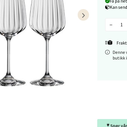
Få på ne
Kan send
arkens markensgate 25B, 4611 Kristiansand
 dag 09-18
V
tikk
Frakt
 - Linderud
Denne v
butikk 
Mogensøns vei 38, 0594 Oslo
 dag 10-21
V
tikk
e/Jæren - M44
veien 2, 4340 Bryne
 dag 10-20
V
Spør vå