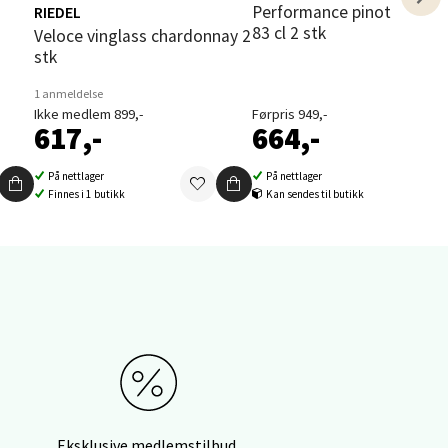
Performance pinot noir glass
RIEDEL
83 cl 2 stk
Veloce vinglass chardonnay 2
elg
stk
1 anmeldelse
Ikke medlem 899,-
Førpris 949,-
617,-
664,-
På nettlager
På nettlager
Finnes i 1 butikk
Kan sendes til butikk
elg
elg
Eksklusive medlemstilbud,