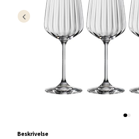
Lillem
Åpent i
0 i bu
Oslo
Erich 
Åpent i
0 i bu
Bryn
Jupiter
Åpent i
Beskrivelse