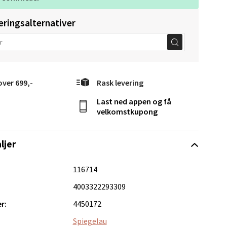
eringsalternativer
over 699,-
Rask levering
Vel
g
Last ned appen og få
velkomstkupong
ljer
116714
4003322293309
elg
r:
4450172
Spiegelau