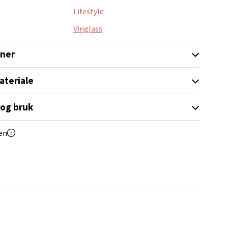
Lifestyle
Vinglass
oner
elg
ateriale
 og bruk
en
elg