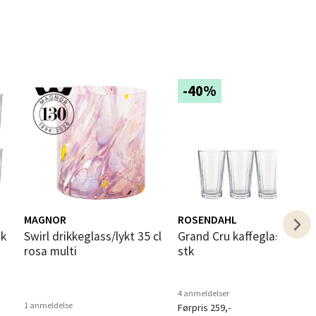
elg
-40%
elg
MAGNOR
ROSENDAHL
Swirl drikkeglass/lykt 35 cl
Grand Cru kaffeglass 37 cl 4
rosa multi
stk
elg
4 anmeldelser
1 anmeldelse
Førpris 259,-