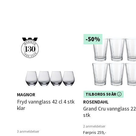
Åpent i
0 i bu
Mold
-50%
Torget
Åpent i
0 i bu
Narv
MAGNOR
Dette produktet er inkludert i vår
TILBORDS 50 ÅR
kampanje. Benytt deg av rabatte
Fryd vannglass 42 cl 4 stk
ROSENDAHL
dag!
Bolags
klar
Grand Cru vannglass 22 cl 6
Åpent i
stk
0 i bu
2 anmeldelser
3 anmeldelser
Førpris 259,-