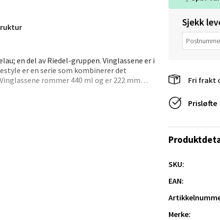
tikk
Sjekk lev
ruktur
anger og Sandnes - Thon Senter
a
lau; en del av Riedel-gruppen. Vinglassene er i
ifestyle er en serie som kombinerer det
rossen nr 9, 4042 Stavanger
. Vinglassene rommer 440 ml og er 222 mm
Fri frakt 
 dag 10-20
Prisløfte
tikk
Produktdeta
nger - Magneten
SKU:
ra 14, 7606 Levanger
 dag 10-20
EAN:
V
tikk
Artikkelnumme
Merke: