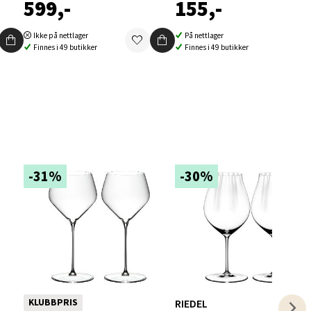
599,-
155,-
Ikke på nettlager
På nettlager
Finnes i 49 butikker
Finnes i 49 butikker
elg
-31%
-30%
elg
RIEDEL
KLUBBPRIS