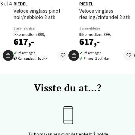
RIEDEL
RIEDEL
 dag 09-20
Veloce vinglass pinot
Veloce vinglass
V
tikk
noir/nebbiolo 2 stk
riesling/zinfandel 2 stk
3 anmeldelser
1 anmeldelse
Ikke medlem 899,-
Ikke medlem 899,-
617,-
617,-
vika - Thon Senter Sandvika
orbsgate 7, 1338 Sandvika
På nettlager
På nettlager
Kan sendes til butikk
Finnes i 2 butikker
 dag 10-21
V
tikk
Visste du at...?
en - Thon Senter Sartor
vegen 12, 5353 Straume
 dag 10-21
V
tikk
Tilbords-appen gjør det enkelt å holde