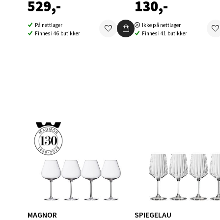
529,-
130,-
Berg
På nettlager
Ikke på nettlager
Finnes i 46 butikker
Finnes i 41 butikker
Folke B
Åpent i
0 i bu
Oppd
Aunase
Åpent i
0 i bu
Orka
MAGNOR
SPIEGELAU
Thon S