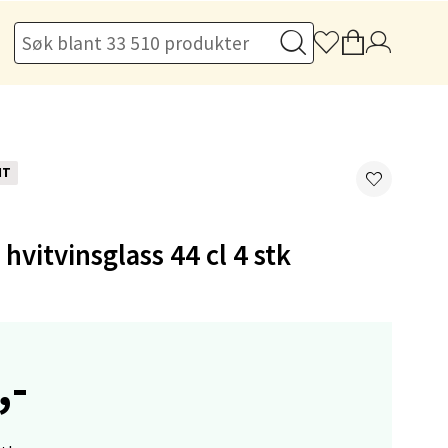
elg
NT
 hvitvinsglass 44 cl 4 stk
elg
,-