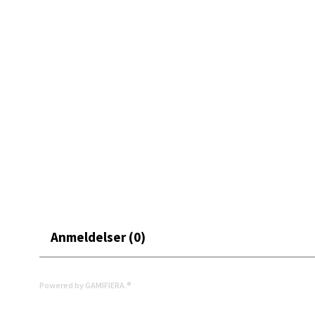
Mand
Skarvø
Åpent i
0 i bu
Mo i
Fridtjo
Åpent i
0 i bu
Anmeldelser (0)
Åles
Powered by GAMIFIERA.®
Langel